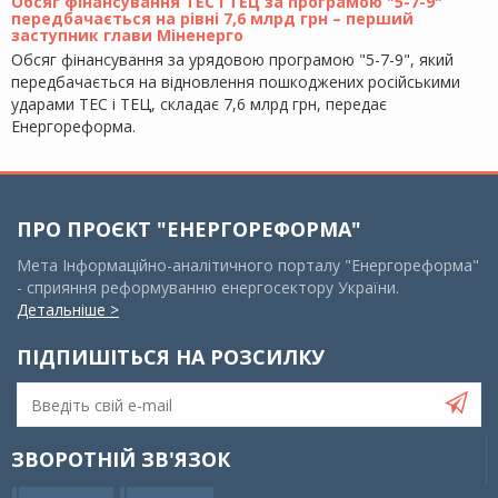
Обсяг фінансування ТЕС і ТЕЦ за програмою "5-7-9"
передбачається на рівні 7,6 млрд грн – перший
заступник глави Міненерго
Обсяг фінансування за урядовою програмою "5-7-9", який
передбачається на відновлення пошкоджених російськими
ударами ТЕС і ТЕЦ, складає 7,6 млрд грн, передає
Енергореформа.
ПРО ПРОЄКТ "ЕНЕРГОРЕФОРМА"
Мета Інформаційно-аналітичного порталу "Енергореформа"
- сприяння реформуванню енергосектору України.
Детальніше >
ПІДПИШІТЬСЯ НА РОЗСИЛКУ
ЗВОРОТНІЙ ЗВ'ЯЗОК