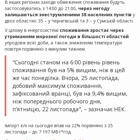
В інших регіонах заходи обмеження споживання будуть
застосовуватись з 14:00 до 21:00,
через негоду
залишаються знеструмленими 38 населених пунктів
у
двох областях: 35 – у Чернігівській та 3 – у Сумській області.
У цілому в енергосистемі
споживання зростає через
утриманням морозної погоди в більшості областей
упродовж всієї доби, а також зниженням температури
повітря порівняно з минулим тижнем.
"Сьогодні станом на 6:00 рівень рівень
споживання був на 5% вищим, ніж в цей
же час понеділка. Вчора, 25 листопада,
добовий максимум споживання,
зафіксований вранці, був на 9,4% вищим,
ніж попереднього робочого дня,
п’ятницю, 22 листопада", – зазначає НЕК.
Імпорт е/е на сьогодні впав на 22% порівняно з 25
листопада – до 7 197 МВт*год.