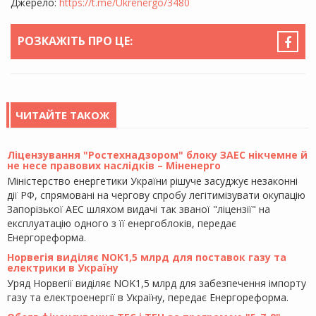
Джерело:
https://t.me/Ukrenergo/3480
РОЗКАЖІТЬ ПРО ЦЕ:
ЧИТАЙТЕ ТАКОЖ
Ліцензування "Ростехнадзором" блоку ЗАЕС нікчемне й
не несе правових наслідків – Міненерго
Міністерство енергетики України рішуче засуджує незаконні
дії РФ, спрямовані на чергову спробу легітимізувати окупацію
Запорізької АЕС шляхом видачі так званої "ліцензії" на
експлуатацію одного з її енергоблоків, передає
Енергореформа.
Норвегія виділяє NOK1,5 млрд для поставок газу та
електрики в Україну
Уряд Норвегії виділяє NOK1,5 млрд для забезпечення імпорту
газу та електроенергії в Україну, передає Енергореформа.