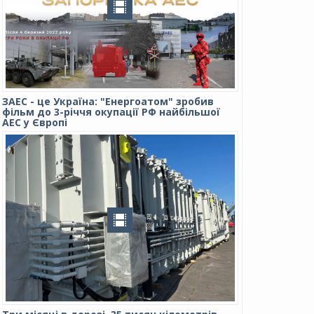
ЗАЕС - це Україна: "Енергоатом" зробив
фільм до 3-річчя окупації РФ найбільшої
АЕС у Європі