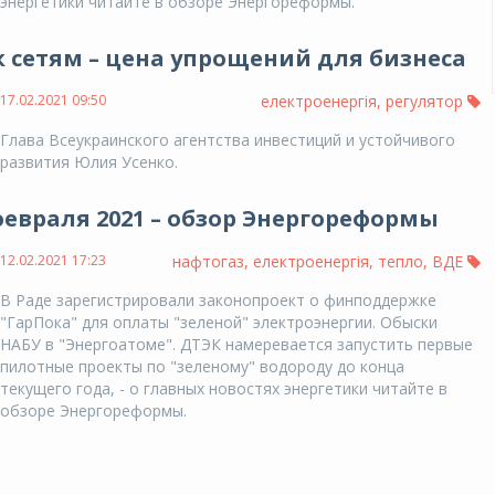
энергетики читайте в обзоре Энергореформы.
 сетям – цена упрощений для бизнеса
17.02.2021 09:50
електроенергія
,
регулятор
Глава Всеукраинского агентства инвестиций и устойчивого
развития Юлия Усенко.
 февраля 2021 – обзор Энергореформы
12.02.2021 17:23
нафтогаз
,
електроенергія
,
тепло
,
ВДЕ
В Раде зарегистрировали законопроект о финподдержке
"ГарПока" для оплаты "зеленой" электроэнергии. Обыски
НАБУ в "Энергоатоме". ДТЭК намеревается запустить первые
пилотные проекты по "зеленому" водороду до конца
текущего года, - о главных новостях энергетики читайте в
обзоре Энергореформы.