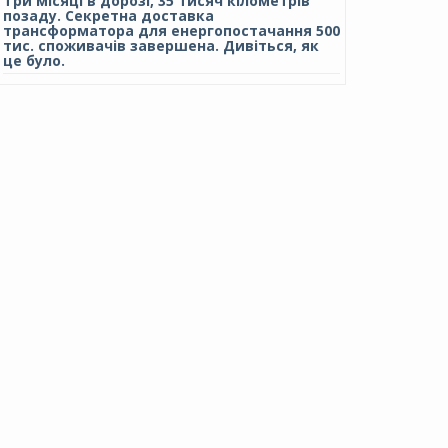
Три місяці в дорозі, 35 тисяч кілометрів
позаду. Секретна доставка
трансформатора для енергопостачання 500
тис. споживачів завершена. Дивіться, як
це було.