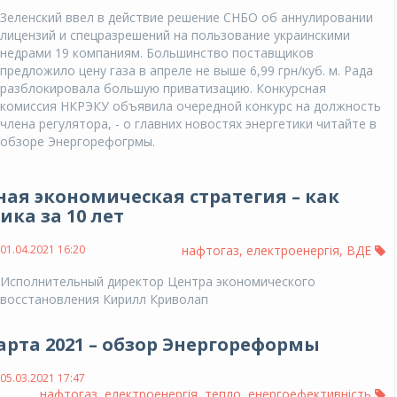
Зеленский ввел в действие решение СНБО об аннулировании
лицензий и спецразрешений на пользование украинскими
недрами 19 компаниям. Большинство поставщиков
предложило цену газа в апреле не выше 6,99 грн/куб. м. Рада
разблокировала большую приватизацию. Конкурсная
комиссия НКРЭКУ объявила очередной конкурс на должность
члена регулятора, - о главних новостях энергетики читайте в
обзоре Энергорефогрмы.
ая экономическая стратегия – как
ка за 10 лет
01.04.2021 16:20
нафтогаз
,
електроенергія
,
ВДЕ
Исполнительный директор Центра экономического
восстановления Кирилл Криволап
марта 2021 – обзор Энергореформы
05.03.2021 17:47
нафтогаз
,
електроенергія
,
тепло
,
енергоефективність