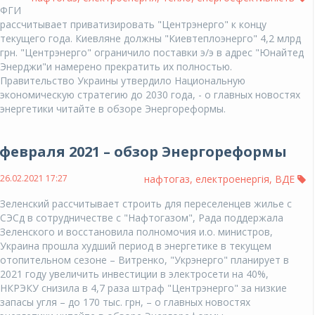
ФГИ
рассчитывает приватизировать "Центрэнерго" к концу
текущего года. Киевляне должны "Киевтеплоэнерго" 4,2 млрд
грн. "Центрэнерго" ограничило поставки э/э в адрес "Юнайтед
Энерджи"и намерено прекратить их полностью.
Правительство Украины утвердило Национальную
экономическую стратегию до 2030 года, - о главных новостях
энергетики читайте в обзоре Энергореформы.
6 февраля 2021 – обзор Энергореформы
26.02.2021 17:27
нафтогаз
,
електроенергія
,
ВДЕ
Зеленский рассчитывает строить для переселенцев жилье с
СЭСд в сотрудничестве с "Нафтогазом", Рада поддержала
Зеленского и восстановила полномочия и.о. министров,
Украина прошла худший период в энергетике в текущем
отопительном сезоне – Витренко, "Укрэнерго" планирует в
2021 году увеличить инвестиции в электросети на 40%,
НКРЭКУ снизила в 4,7 раза штраф "Центрэнерго" за низкие
запасы угля – до 170 тыс. грн, – о главных новостях