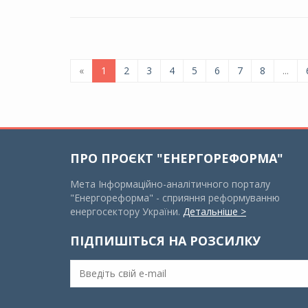
«
1
2
3
4
5
6
7
8
...
ПРО ПРОЄКТ "ЕНЕРГОРЕФОРМА"
Мета Інформаційно-аналітичного порталу
"Енергореформа" - сприяння реформуванню
енергосектору України.
Детальніше >
ПІДПИШІТЬСЯ НА РОЗСИЛКУ