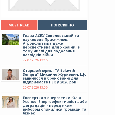
MUST READ
ПОПУЛЯРНО
Глава АСЕУ Соколовський та
науковець Присяжнюк:
Агровольтаїка дуже
перспективна для України, в
тому числі для подолання
наслідків війни
27.07.2026 12:16
Cтарший юрист "Altelaw &
Sempra" Михайло Журкевич: Що
змінилося в бронюванні для
підприємств ПЕК у 2026 році
20.07.2026 15:56
Експертка з енергетики Юлія
Усенко: Енергоефективність або
деградація - перед яким
вибором опинилися громади та
бізнес