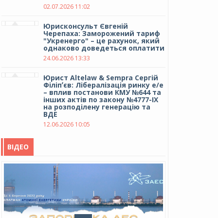
02.07.2026 11:02
Юрисконсульт Євгеній
Черепаха: Заморожений тариф
"Укренерго" – це рахунок, який
однаково доведеться оплатити
24.06.2026 13:33
Юрист Altelaw & Sempra Сергій
Філіпʼєв: Лібералізація ринку е/е
– вплив постанови КМУ №644 та
інших актів по закону №4777-IX
на розподілену генерацію та
ВДЕ
12.06.2026 10:05
ВІДЕО