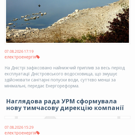
07.08.2026 17:19
електроенергія
На Дністрі зафіксовано найнижчий приплив за весь період
експлуатації Дністровського водосховища, що змушує
здійснювати санітарні попуски води, суттєво менші за
мінімальні, передає Енергореформа.
Наглядова рада УРМ сформувала
нову тимчасову дирекцію компанії
07.08.2026 15:29
електроенергія