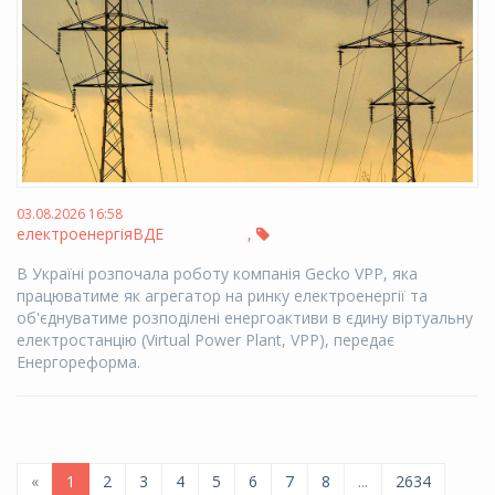
03.08.2026 16:58
електроенергія
ВДЕ
,
В Україні розпочала роботу компанія Gecko VPP, яка
працюватиме як агрегатор на ринку електроенергії та
об'єднуватиме розподілені енергоактиви в єдину віртуальну
електростанцію (Virtual Power Plant, VPP), передає
Енергореформа.
«
1
2
3
4
5
6
7
8
...
2634