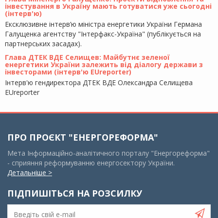
інвестування в Україну мають готуватися уже сьогодні
(інтерв'ю)
Ексклюзивне інтерв’ю міністра енергетики України Германа
Галущенка агентству "Інтерфакс-Україна" (публікується на
партнерських засадах).
Глава ДТЕК ВДЕ Селищев: Майбутнє зеленої
енергетики України залежить від діалогу держави з
інвесторами (інтерв'ю EUreporter)
Інтерв'ю гендиректора ДТЕК ВДЕ Олександра Селищева
EUreporter
ПРО ПРОЄКТ "ЕНЕРГОРЕФОРМА"
Мета Інформаційно-аналітичного порталу "Енергореформа"
- сприяння реформуванню енергосектору України.
Детальніше >
ПІДПИШІТЬСЯ НА РОЗСИЛКУ