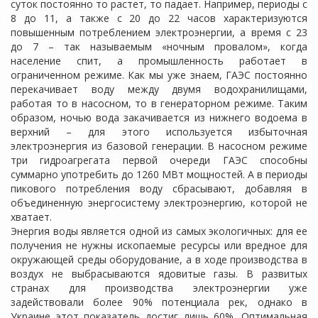
суток постоянно то растет, то падает. Например, периоды с
8 до 11, а также с 20 до 22 часов характеризуются
повышенным потреблением электроэнергии, а время с 23
до 7 – так называемым «ночным провалом», когда
население спит, а промышленность работает в
ограниченном режиме. Как мы уже знаем, ГАЭС постоянно
перекачивает воду между двумя водохранилищами,
работая то в насосном, то в генераторном режиме. Таким
образом, ночью вода закачивается из нижнего водоема в
верхний – для этого используется избыточная
электроэнергия из базовой генерации. В насосном режиме
три гидроагрегата первой очереди ГАЭС способны
суммарно употребить до 1260 МВт мощностей. А в периоды
пикового потребления воду сбрасывают, добавляя в
объединенную энергосистему электроэнергию, которой не
хватает.
Энергия воды является одной из самых экологичных: для ее
получения не нужны ископаемые ресурсы или вредное для
окружающей среды оборудование, а в ходе производства в
воздух не выбрасываются ядовитые газы. В развитых
странах для производства электроэнергии уже
задействовали более 90% потенциала рек, однако в
Украине этот показатель достиг лишь 60%. Оптимальная