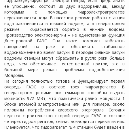
Гидроаккумулирующая электростанция, если представить
ее упрощенно, состоит из двух водохранилищ, между
которыми с помощью гидроэлектроагрегатов
перекачивается вода. В насосном режиме работы станции
вода закачивается в верхний водоем, а в генераторном
режиме – сбрасывается обратно в нижний водоем.
Производство электроэнергии – не единственная функция
Днестровской ГАЭС. Она также помогает избежать
наводнений на реке и обеспечить стабильное
водоснабжение во время засухи. В периоды сильной засухи
водоемы станции могут сбрасывать в русло реки больше
воды, чем обеспечивает естественный приток, это в
большой мере решает проблемы водообеспечения
Молдовы.
На сегодня полностью готова и функционирует первая
очередь ГАЭС в составе трех гидроагрегатов. В
генераторном режиме они суммарно способны выдать
мощность 972 МВт, что практически равно мощности 1
блока атомной электростанции или, для примера, около
половины потребления киевского энергоузла. Сегодня
ведется строительство второй очереди ГАЭС в составе
четырех гидроагрегатов, сейчас возводится первый из них.
Планируется, что гидроагрегат №4 станции будет введен в