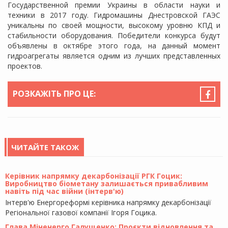
Государственной премии Украины в области науки и
техники в 2017 году. Гидромашины Днестровской ГАЭС
уникальны по своей мощности, высокому уровню КПД и
стабильности оборудования. Победители конкурса будут
объявлены в октябре этого года, на данный момент
гидроагрегаты является одним из лучших представленных
проектов.
РОЗКАЖІТЬ ПРО ЦЕ:
ЧИТАЙТЕ ТАКОЖ
Керівник напрямку декарбонізації РГК Гоцик:
Виробництво біометану залишається привабливим
навіть під час війни (інтерв'ю)
Інтерв'ю Енергореформі керівника напрямку декарбонізації
Регіональної газової компанії Ігоря Гоцика.
Глава Міненерго Галущенко: Проєкти відновлення та