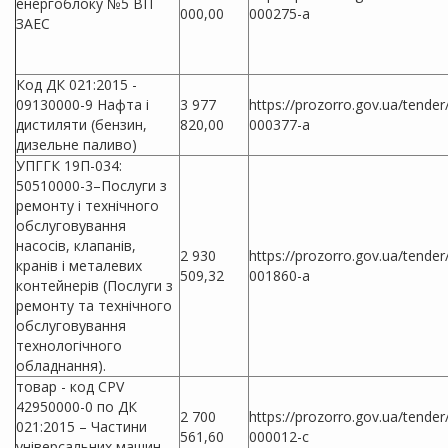
енергоблоку №5 ВП
000,00
000275-a
ЗАЕС
Код ДК 021:2015 -
09130000-9 Нафта і
3 977
https://prozorro.gov.ua/tende
дистиляти (бензин,
820,00
000377-a
дизельне паливо)
УПГГК 19П-034:
50510000-3–Послуги з
ремонту і технічного
обслуговування
насосів, клапанів,
2 930
https://prozorro.gov.ua/tende
кранів і металевих
509,32
001860-a
контейнерів (Послуги з
ремонту та технічного
обслуговування
технологічного
обладнання).
товар - код CPV
42950000-0 по ДК
2 700
https://prozorro.gov.ua/tende
021:2015 – Частини
561,60
000012-c
універсальних машин