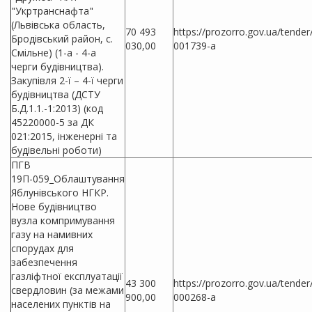
"Укртранснафта"
(Львівська область,
70 493
https://prozorro.gov.ua/tende
Бродівський район, с.
030,00
001739-a
Смільне) (1-а - 4-а
черги будівництва).
Закупівля 2-ї – 4-ї черги
будівництва (ДСТУ
Б.Д.1.1.-1:2013) (код
45220000-5 за ДК
021:2015, інженерні та
будівельні роботи)
ПГВ
19П-059_Облаштування
Яблунівського НГКР.
Нове будівництво
вузла компримування
газу на намивних
спорудах для
забезпечення
газліфтної експлуатації
43 300
https://prozorro.gov.ua/tende
свердловин (за межами
900,00
000268-a
населених пунктів на