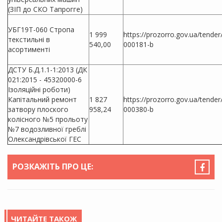
(ЗІП до СКО Тапрогге)
УБГ19Т-060 Стропа
1 999
https://prozorro.gov.ua/tende
текстильні в
540,00
000181-b
асортименті
ДСТУ Б.Д.1.1-1:2013 (ДК
021:2015 - 45320000-6
Ізоляційні роботи)
Капітальний ремонт
1 827
https://prozorro.gov.ua/tende
затвору плоского
958,24
000380-b
колісного №5 прольоту
№7 водозливної греблі
Олександрівської ГЕС
РОЗКАЖІТЬ ПРО ЦЕ:
ЧИТАЙТЕ ТАКОЖ