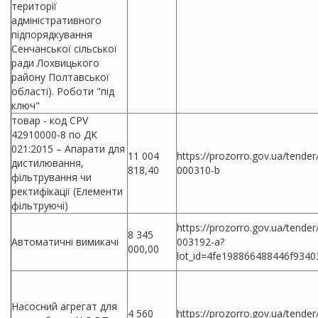
території
адміністративного
підпорядкування
Сенчанської сільської
ради Лохвицького
району Полтавської
області). Роботи "під
ключ"
товар - код CPV
42910000-8 по ДК
021:2015 – Апарати для
11 004
https://prozorro.gov.ua/tende
дистилювання,
818,40
000310-b
фільтрування чи
ректифікації (Елементи
фільтруючі)
https://prozorro.gov.ua/tende
8 345
Автоматичні вимикачі
003192-a?
000,00
lot_id=4fe198866488446f9340
Насосний агрегат для
4 560
https://prozorro.gov.ua/tende