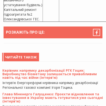
механічного
устаткування будівель.)
Капітальний ремонт
гідроагрегата №2
Олександрівської ГЕС.
РОЗКАЖІТЬ ПРО ЦЕ:
ЧИТАЙТЕ ТАКОЖ
Керівник напрямку декарбонізації РГК Гоцик:
Виробництво біометану залишається привабливим
навіть під час війни (інтерв'ю)
Інтерв'ю Енергореформі керівника напрямку декарбонізації
Регіональної газової компанії Ігоря Гоцика.
Глава Міненерго Галущенко: Проєкти відновлення та
інвестування в Україну мають готуватися уже сьогодні
(інтерв'ю)