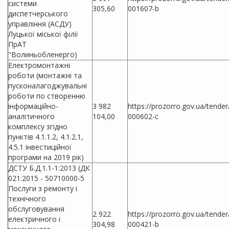
системи
305,60
001607-b
диспетчерського
управління (АСДУ)
Луцької міської філії
ПрАТ
"Волиньобленерго)
Електромонтажні
роботи (монтажні та
пусконалагоджувальні
роботи по створенню
інформаційно-
3 982
https://prozorro.gov.ua/tende
аналітичного
104,00
000602-c
комплексу згідно
пунктів 4.1.1.2, 4.1.2.1,
4.5.1 інвестиційної
програми на 2019 рік)
ДСТУ Б.Д.1.1-1:2013 (ДК
021:2015 - 50710000-5
Послуги з ремонту і
технічного
обслуговування
2 922
https://prozorro.gov.ua/tende
електричного і
304,98
000421-b