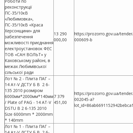
Роботи по
реконструкції
ПС-35/10кВ
«Любимовка»,
ПС-35/10кВ «Краса
Херсонщини» для
13 290
https://prozorro.gov.ua/tende
забезпечення
000,00
000609-b
можливості приєднання
електроустановок ФЕС
ТОВ «САН ВОЛЬТ» у
Каховському районі, в
межах Любимівської
сільської ради
Лот № 2 - Плита ПАГ –
14 Ат-V ДСТУ Б В 2 6-
135 2010 розміром
https://prozorro.gov.ua/tende
6000мм*2000мм*140мм
7 379
002045-a?
/ Plate of PAG - 14 AT-V
451,00
lot_id=86ab6691152942bebca
DSTU B 2 6-135 2010
Size 6000mm * 2000mm
* 140mm
Лот № 1 - Плита ПАГ –
14 Ат-V ДСТУ Б В 2 6-