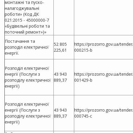
монтажні та пуско-
налагоджувальні
роботи» (Код ДК
021:2015 - 45000000-7
«Будівельні роботи та
поточний ремонт»)»
Постачання та
52 805
https://prozorro.gov.ua/tende
розподіл електричної
225,61
000215-b
енергії.
Розподіл електричної
енергії (Послуги з
43 943
https://prozorro.gov.ua/tende
розподілу електричної
889,37
001429-b
енергії)
Розподіл електричної
енергії (Послуги з
43 943
https://prozorro.gov.ua/tende
розподілу електричної
889,37
000745-c
енергії)