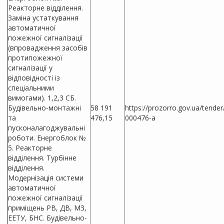
Реакторне відділення.
Заміна устаткування
автоматичної
пожежної сигналізації
(впровадження засобів
протипожежної
сигналізації у
відповідності із
спеціальними
вимогами). 1,2,3 СБ.
Будівельно-монтажні
58 191
https://prozorro.gov.ua/tende
та
476,15
000476-a
пусконалагоджувальні
роботи. Енергоблок №
5. Реакторне
відділення. Турбінне
відділення.
Модернізація системи
автоматичної
пожежної сигналізації
приміщень РВ, ДВ, МЗ,
ЕЕТУ, БНС. Будівельно-