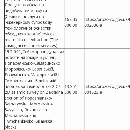
Послуги, пов’язані з
видобуванням нафти
(Сервісні послуги по
16 645
https://prozorro.gov.ua
інженерному супроводу
000,00
002036-a
технологічної оснастки
обсадних колон)/Services
related to oil extraction (The
casing accessories services)
19П-045_Сейсморозвідувальні
роботи на Західній ділянці
Попаснянсько-Самаринської,
Морозівсько-Савинській,
Розумівсько-Мажарівській і
Тимченківсько-Біляївській
площах за технологією 2D /
13 851
https://prozorro.gov.ua
2D seismic survey on Zakhidna
500,00
001623-a
section of Popasniansko-
Samarynska, Morozivsko-
Savynska, Rozumivska-
Mazharivska and
Tymchenkivsko-Biliaivska
blocks