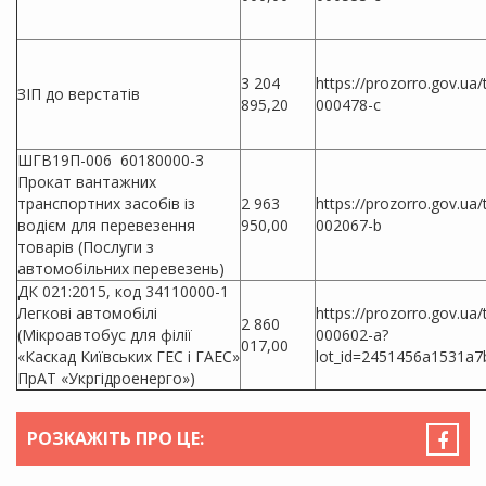
3 204
https://prozorro.gov.ua
ЗІП до верстатів
895,20
000478-c
ШГВ19П-006 60180000-3
Прокат вантажних
транспортних засобів із
2 963
https://prozorro.gov.ua
водієм для перевезення
950,00
002067-b
товарів (Послуги з
автомобільних перевезень)
ДК 021:2015, код 34110000-1
Легкові автомобілі
https://prozorro.gov.ua
2 860
(Мікроавтобус для філії
000602-a?
017,00
«Каскад Київських ГЕС і ГАЕС»
lot_id=2451456a1531a7
ПрАТ «Укргідроенерго»)
РОЗКАЖІТЬ ПРО ЦЕ: