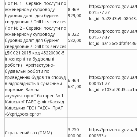
Лот № 1 - Сервісні послуги по
https://prozorro.gov.ua
інженерному супроводу
8 469
001577-a?
бурових доліт для буріння
929,00
lot_id=5a28d3b9c08043
свердловин / Drill bits services
Лот № 2 - Сервісні послуги по
https://prozorro.gov.ua
інженерному супроводу
8 322
001577-a?
бурових доліт для буріння
582,00
lot_id=3a136c8df0f343
свердловин / Drill bits services
(ДК 021:2015 код 45220000-5
Інженерні та будівельні
роботи) Архітектурно-
будівельні роботи по
приведенню будов та споруд
https://prozorro.gov.ua
6 464
в відповідність з сучасними
000451-a?
631,00
нормами. Заміна
lot_id=e103bf70d3ccb1
акумуляторної батареї № 1
Київської ГАЕС філії «Каскад
Київських ГЕС і ГАЕС» ПрАТ
«Укргідроенерго»
3 750
https://prozorro.gov.ua
Скраплений газ (ПММ)
000,00
000533-c