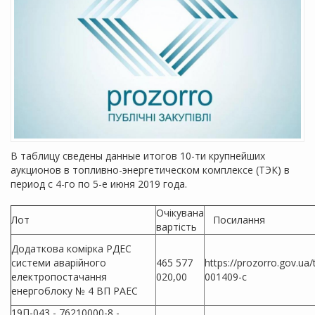
В таблицу сведены данные итогов 10-ти крупнейших
аукционов в топливно-энергетическом комплексе (ТЭК) в
период с 4-го по 5-е июня 2019 года.
Очікувана
Лот
Посилання
вартість
Додаткова комірка РДЕС
системи аварійного
465 577
https://prozorro.gov.ua
електропостачання
020,00
001409-c
енергоблоку № 4 ВП РАЕС
19П-043 - 76210000-8 -