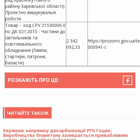
району Харківської області).
Проектно-вишукувальні
роботи
Товар - код CPV 31530000-0
по ДК 021:2015 - Частини до
світильників та
2 342
https://prozorro.gov.ua/
освітлювального
092,33
000941-c
обладнання (Лампи,
стартери, патрони,
баласти)
РОЗКАЖІТЬ ПРО ЦЕ:
ЧИТАЙТЕ ТАКОЖ
Керівник напрямку декарбонізації РГК Гоцик:
Виробництво біометану залишається привабливим
навіть під час війни (інтерв'ю)