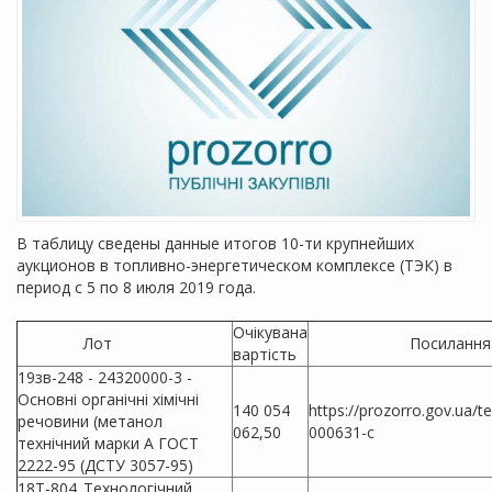
В таблицу сведены данные итогов 10-ти крупнейших
аукционов в топливно-энергетическом комплексе (ТЭК) в
период с 5 по 8 июля 2019 года.
Очікувана
Лот
Посиланн
вартість
19зв-248 - 24320000-3 -
Основні органічні хімічні
140 054
https://prozorro.gov.ua/
речовини (метанол
062,50
000631-c
технічний марки А ГОСТ
2222-95 (ДСТУ 3057-95)
18Т-804_Технологічний