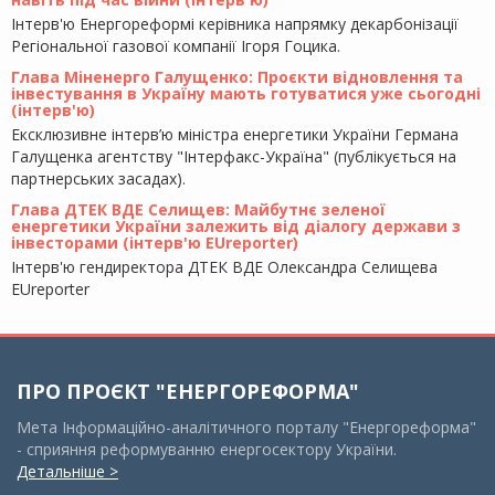
Інтерв'ю Енергореформі керівника напрямку декарбонізації
Регіональної газової компанії Ігоря Гоцика.
Глава Міненерго Галущенко: Проєкти відновлення та
інвестування в Україну мають готуватися уже сьогодні
(інтерв'ю)
Ексклюзивне інтерв’ю міністра енергетики України Германа
Галущенка агентству "Інтерфакс-Україна" (публікується на
партнерських засадах).
Глава ДТЕК ВДЕ Селищев: Майбутнє зеленої
енергетики України залежить від діалогу держави з
інвесторами (інтерв'ю EUreporter)
Інтерв'ю гендиректора ДТЕК ВДЕ Олександра Селищева
EUreporter
ПРО ПРОЄКТ "ЕНЕРГОРЕФОРМА"
Мета Інформаційно-аналітичного порталу "Енергореформа"
- сприяння реформуванню енергосектору України.
Детальніше >