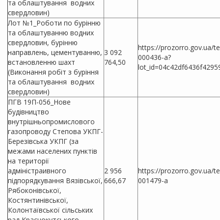
та облаштування водних
свердловин)
Лот №1_Роботи по бурінню
та облаштуванню водних
свердловин, бурінню
https://prozorro.gov.ua/
направлень, цементуванню,
3 092
000436-a?
встановленню шахт
764,50
lot_id=04c42df6436f4295
(Виконання робіт з буріння
та облаштування водних
свердловин)
ПГВ 19П-056_Нове
будівництво
внутрішньопромислового
газопроводу Степова УКПГ-
Березівська УКПГ (за
межами населених пунктів
на території
адміністраивного
2 956
https://prozorro.gov.ua/
підпорядкування Вязівської,
666,67
001479-a
Рябоконівської,
Костянтинівської,
Колонтаївської сільських
рад Краснокутського