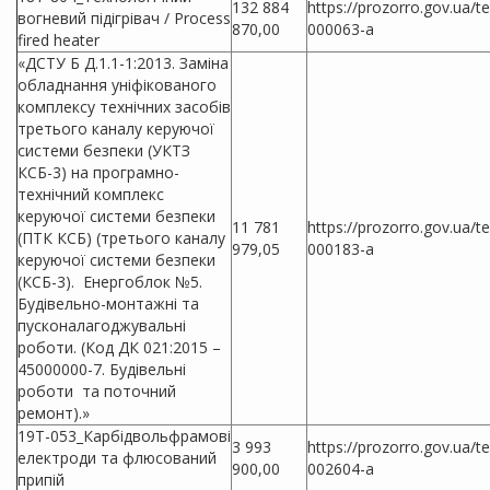
132 884
https://prozorro.gov.ua/
вогневий підігрівач / Process
870,00
000063-a
fired heater
«ДСТУ Б Д.1.1-1:2013. Заміна
обладнання уніфікованого
комплексу технічних засобів
третього каналу керуючої
системи безпеки (УКТЗ
КСБ-3) на програмно-
технічний комплекс
керуючої системи безпеки
11 781
https://prozorro.gov.ua/
(ПТК КСБ) (третього каналу
979,05
000183-a
керуючої системи безпеки
(КСБ-3). Енергоблок №5.
Будівельно-монтажні та
пусконалагоджувальні
роботи. (Код ДК 021:2015 –
45000000-7. Будівельні
роботи та поточний
ремонт).»
19Т-053_Карбідвольфрамові
3 993
https://prozorro.gov.ua/
електроди та флюсований
900,00
002604-a
припій