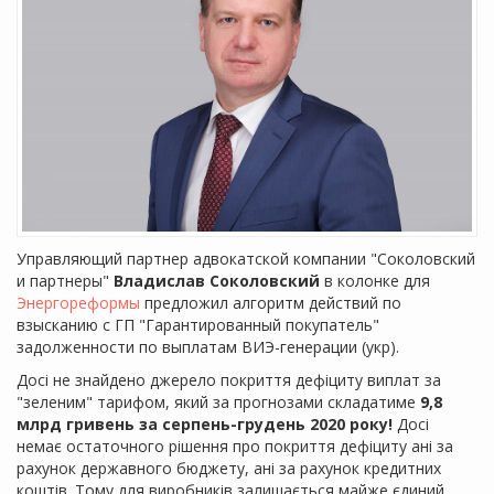
Управляющий партнер адвокатской компании "Соколовский
и партнеры"
Владислав Соколовский
в колонке для
Энергореформы
предложил алгоритм действий по
взысканию с ГП "Гарантированный покупатель"
задолженности по выплатам ВИЭ-генерации (укр).
Досі не знайдено джерело покриття дефіциту виплат за
"зеленим" тарифом, який за прогнозами складатиме
9,8
млрд гривень за серпень-грудень 2020 року!
Досі
немає остаточного рішення про покриття дефіциту ані за
рахунок державного бюджету, ані за рахунок кредитних
коштів. Тому для виробників залишається майже єдиний