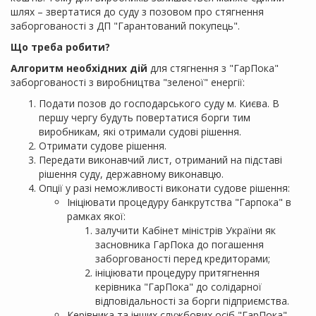
шлях – звертатися до суду з позовом про стягнення
заборгованості з ДП "Гарантований покупець".
Що треба робити?
Алгоритм необхідних дій
для стягнення з "ГарПока"
заборгованості з виробництва "зеленої" енергії:
Подати позов до господарського суду м. Києва. В
першу чергу будуть повертатися борги тим
виробникам, які отримали судові рішення.
Отримати судове рішення.
Передати виконавчий лист, отриманий на підставі
рішення суду, державному виконавцю.
Опції у разі неможливості виконати судове рішення:
Ініціювати процедуру банкрутства "Гарпока" в
рамках якої:
залучити Кабінет міністрів України як
засновника ГарПока до погашення
заборгованості перед кредиторами;
ініціювати процедуру притягнення
керівника "ГарПока" до солідарної
відповідальності за борги підприємства.
Керівника та інших службових осіб "ГарПока",