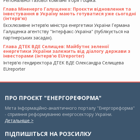
Регіональної газової компанії Ігоря Гоцика.
Глава Міненерго Галущенко: Проєкти відновлення та
інвестування в Україну мають готуватися уже сьогодні
(інтерв'ю)
Ексклюзивне інтерв’ю міністра енергетики України Германа
Галущенка агентству "Інтерфакс-Україна" (публікується на
партнерських засадах).
Глава ДТЕК ВДЕ Селищев: Майбутнє зеленої
енергетики України залежить від діалогу держави з
інвесторами (інтерв'ю EUreporter)
Інтерв'ю гендиректора ДТЕК ВДЕ Олександра Селищева
EUreporter
ПРО ПРОЄКТ "ЕНЕРГОРЕФОРМА"
Мета Інформаційно-аналітичного порталу "Енергореформа"
- сприяння реформуванню енергосектору України.
Детальніше >
ПІДПИШІТЬСЯ НА РОЗСИЛКУ