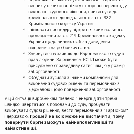
винних у невиконанні чи у створенні перешкод у
виконанні судового рішення, притягнути до
кримінальної відповідальності за ст. 382
Кримінального кодексу України.
Ініціювати процедуру відкриття кримінального
провадження за ст. 219 Кримінального кодексу
України щодо винних осіб за доведення
підприємства до банкрутства.
Звернутися із заявою до Європейського суду з
прав людини. За рішенням ЄСПЛ може бути
присуджено справедливу сатисфакцію у розмірі
заборгованості.
Об’єднати зусилля з іншими компаніями для
виконання судових рішень та перемовинах з
Державою щодо повернення заборгованості.
У цій ситуації виробникам "зеленої" енергії діяти треба
швидко. Звертатися з позовами до суду, пробувати
виконувати судові рішення, вести перемовини з "ГарПоком"
і державою.
Грошей на всіх може не вистачити, тому
повернути борги зможуть найнаполегливіші та
найактивніші
.