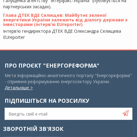
Галущенка агентству "Інтерфакс-Україна" (публікується на
партнерських засадах).
Глава ДТЕК ВДЕ Селищев: Майбутнє зеленої
енергетики України залежить від діалогу держави з
інвесторами (інтерв'ю EUreporter)
Інтерв'ю гендиректора ДТЕК ВДЕ Олександра Селищева
EUreporter
ПРО ПРОЄКТ "ЕНЕРГОРЕФОРМА"
Мета Інформаційно-аналітичного порталу "Енергореформа"
- сприяння реформуванню енергосектору України.
Детальніше >
ПІДПИШІТЬСЯ НА РОЗСИЛКУ
ЗВОРОТНІЙ ЗВ'ЯЗОК