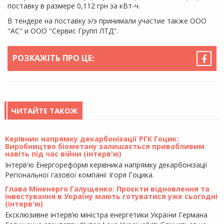
поставку в размере 0,112 грн за кВт-ч.
В тендере на поставку э/э принимали участие также ООО
"АС" и ООО "Сервис Групп ЛТД".
РОЗКАЖІТЬ ПРО ЦЕ:
ЧИТАЙТЕ ТАКОЖ
Керівник напрямку декарбонізації РГК Гоцик:
Виробництво біометану залишається привабливим
навіть під час війни (інтерв'ю)
Інтерв'ю Енергореформі керівника напрямку декарбонізації
Регіональної газової компанії Ігоря Гоцика.
Глава Міненерго Галущенко: Проєкти відновлення та
інвестування в Україну мають готуватися уже сьогодні
(інтерв'ю)
Ексклюзивне інтерв’ю міністра енергетики України Германа