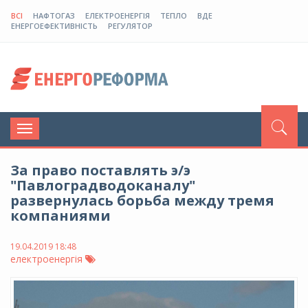
ВСІ
НАФТОГАЗ
ЕЛЕКТРОЕНЕРГІЯ
ТЕПЛО
ВДЕ
ЕНЕРГОЕФЕКТИВНІСТЬ
РЕГУЛЯТОР
Toggle
navigation
За право поставлять э/э
"Павлоградводоканалу"
развернулась борьба между тремя
компаниями
19.04.2019 18:48
електроенергія