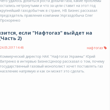
чего удалось добиться роста добычи газа, какие проблемы
остались нетронутыми и что за цели ставит на этот год
крупнейший газодобытчик в стране, НВ Бизнес рассказал
председатель правления компании Укргаздобыча Олег
Прохоренко
зится, если "Нафтогаз" выйдет на
Часть 2)
24.05.2017 14:48
нафтогаз
Коммерческий директор НАК "Нафтогаз Украины" Юрий
Витренко в интервью БизнесЦензор рассказал о том, почему
государственный газовый монополист хочет поставлять газ
населению напрямую и как он может это сделать.