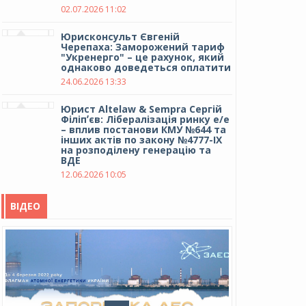
02.07.2026 11:02
Юрисконсульт Євгеній
Черепаха: Заморожений тариф
"Укренерго" – це рахунок, який
однаково доведеться оплатити
24.06.2026 13:33
Юрист Altelaw & Sempra Сергій
Філіпʼєв: Лібералізація ринку е/е
– вплив постанови КМУ №644 та
інших актів по закону №4777-IX
на розподілену генерацію та
ВДЕ
12.06.2026 10:05
ВІДЕО