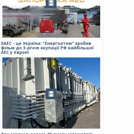
ЗАЕС - це Україна: "Енергоатом" зробив
фільм до 3-річчя окупації РФ найбільшої
АЕС у Європі