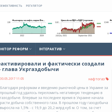
ОЕФЕКТИВНІСТЬ
РЕГУЛЯТОР
НІТОР РЕФОРМ
ІНТЕРАКТИВ
еактивировали и фактически создали
- глава Укргаздобычи
30.05.2017 11:05
нафтогаз
Благодаря реформам и введению рыночной цены в Украине за
прошлый год удалось переломить негативную тенденцию в
газодобыче. Впервые за последнее время в Украине начала
расти добыча собственного газа. В прошлом году газодобыча
выросла на 1,5% - с 19,9 до 20,2 млрд куб м. О том, за счет