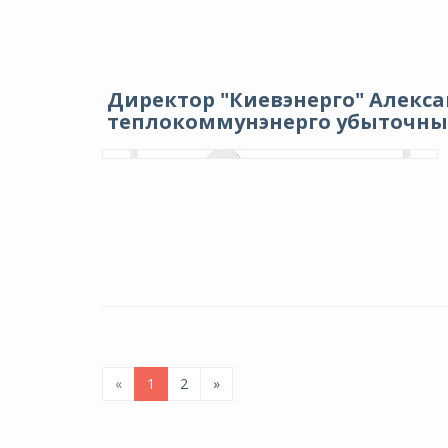
Директор "Киевэнерго" Алекса
теплокоммунэнерго убыточны
«
1
2
»