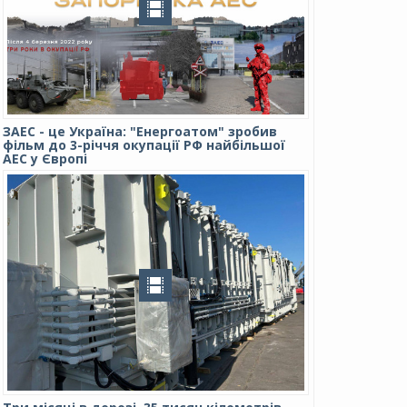
ЗАЕС - це Україна: "Енергоатом" зробив
фільм до 3-річчя окупації РФ найбільшої
АЕС у Європі