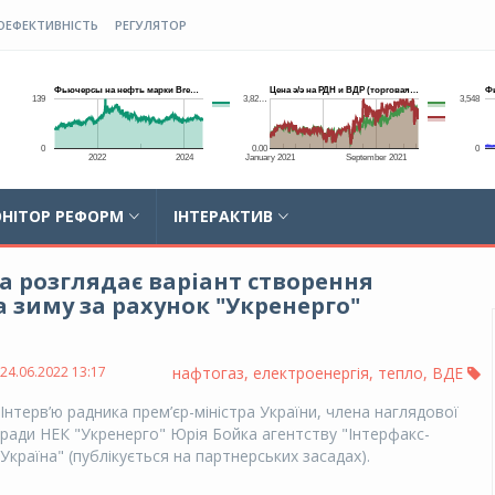
ОЕФЕКТИВНІСТЬ
РЕГУЛЯТОР
НІТОР РЕФОРМ
ІНТЕРАКТИВ
а розглядає варіант створення
а зиму за рахунок "Укренерго"
24.06.2022 13:17
нафтогаз
,
електроенергія
,
тепло
,
ВДЕ
Інтерв’ю радника прем’єр-міністра України, члена наглядової
ради НЕК "Укренерго" Юрія Бойка агентству "Інтерфакс-
Україна" (публікується на партнерських засадах).