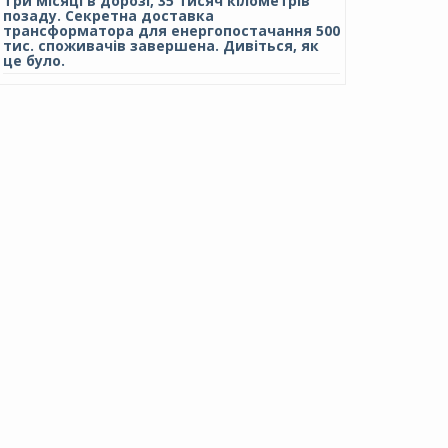
Три місяці в дорозі, 35 тисяч кілометрів
позаду. Секретна доставка
трансформатора для енергопостачання 500
тис. споживачів завершена. Дивіться, як
це було.