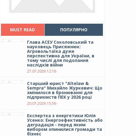
MUST READ
ПОПУЛЯРНО
Глава АСЕУ Соколовський та
науковець Присяжнюк:
Агровольтаїка дуже
перспективна для України, в
тому числі для подолання
наслідків війни
27.07.2026 12:16
Cтарший юрист "Altelaw &
Sempra" Михайло Журкевич: Що
змінилося в бронюванні для
підприємств ПЕК у 2026 році
20.07.2026 15:56
Експертка з енергетики Юлія
Усенко: Енергоефективність або
деградація - перед яким
вибором опинилися громади та
бізнес