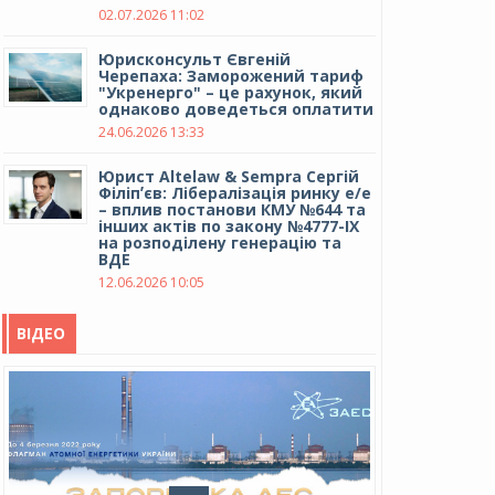
02.07.2026 11:02
Юрисконсульт Євгеній
Черепаха: Заморожений тариф
"Укренерго" – це рахунок, який
однаково доведеться оплатити
24.06.2026 13:33
Юрист Altelaw & Sempra Сергій
Філіпʼєв: Лібералізація ринку е/е
– вплив постанови КМУ №644 та
інших актів по закону №4777-IX
на розподілену генерацію та
ВДЕ
12.06.2026 10:05
ВІДЕО