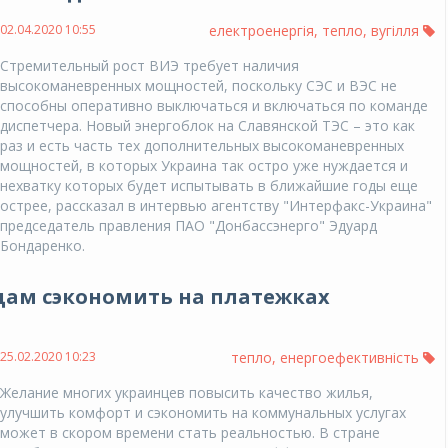
02.04.2020 10:55
електроенергія
,
тепло
,
вугілля
Стремительный рост ВИЭ требует наличия
высокоманевренных мощностей, поскольку СЭС и ВЭС не
способны оперативно выключаться и включаться по команде
диспетчера. Новый энергоблок на Славянской ТЭС – это как
раз и есть часть тех дополнительных высокоманевренных
мощностей, в которых Украина так остро уже нуждается и
нехватку которых будет испытывать в ближайшие годы еще
острее, рассказал в интервью агентству "Интерфакс-Украина"
председатель правления ПАО "Донбассэнерго" Эдуард
Бондаренко.
цам сэкономить на платежках
25.02.2020 10:23
тепло
,
енергоефективність
Желание многих украинцев повысить качество жилья,
улучшить комфорт и сэкономить на коммунальных услугах
может в скором времени стать реальностью. В стране