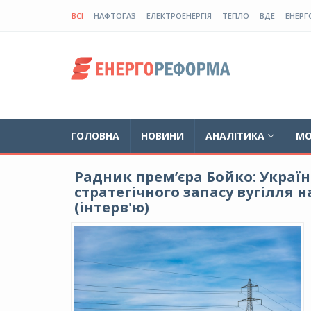
ВСІ
НАФТОГАЗ
ЕЛЕКТРОЕНЕРГІЯ
ТЕПЛО
ВДЕ
ЕНЕРГ
ГОЛОВНА
НОВИНИ
АНАЛІТИКА
МО
Радник прем’єра Бойко: Україн
стратегічного запасу вугілля н
(інтерв'ю)