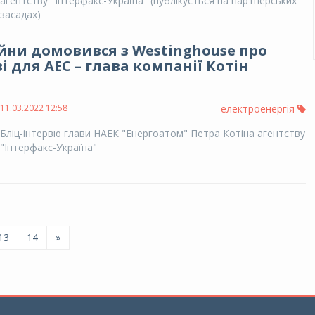
агентству "Інтерфакс-Україна" (публікується на партнерських
засадах)
ійни домовився з Westinghouse про
і для АЕС – глава компанії Котін
11.03.2022 12:58
електроенергія
Бліц-інтервю глави НАЕК "Енергоатом" Петра Котіна агентству
"Інтерфакс-Україна"
13
14
»