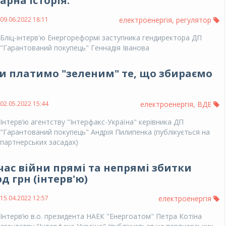
арна історія.
09.06.2022 18:11
електроенергія
,
регулятор
Бліц-інтерв'ю Енергореформі заступника гендиректора ДП
"Гарантований покупець" Геннадія Іванова
и платимо "зеленим" те, що збираємо
02.05.2022 15:44
електроенергія
,
ВДЕ
Інтерв’ю агентству "Інтерфакс-Україна" керівника ДП
"Гарантований покупець" Андрія Пилипенка (публікується на
партнерських засадах)
 час війни прямі та непрямі збитки
д грн (інтерв'ю)
15.04.2022 12:57
електроенергія
Інтерв’ю в.о. президента НАЕК "Енергоатом" Петра Котіна