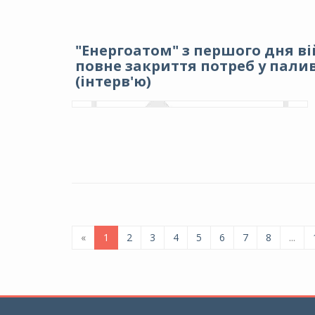
"Енергоатом" з першого дня в
повне закриття потреб у палив
(інтерв'ю)
«
1
2
3
4
5
6
7
8
...