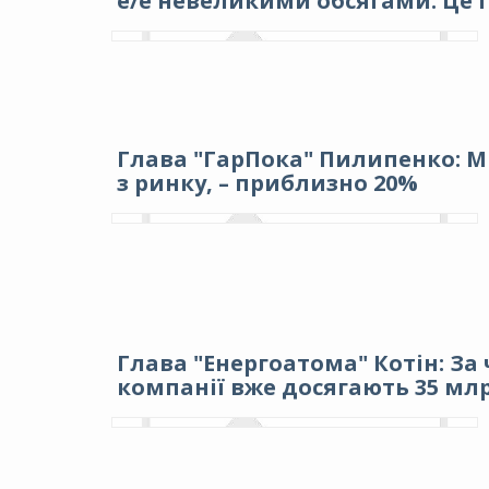
е/е невеликими обсягами. Це г
Глава "ГарПока" Пилипенко: М
з ринку, – приблизно 20%
Глава "Енергоатома" Котін: За
компанії вже досягають 35 млр