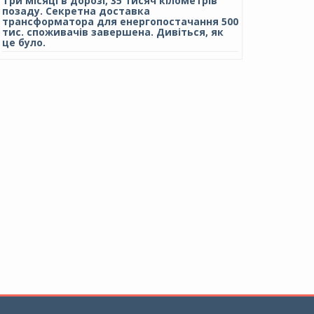
Три місяці в дорозі, 35 тисяч кілометрів
позаду. Секретна доставка
трансформатора для енергопостачання 500
тис. споживачів завершена. Дивіться, як
це було.