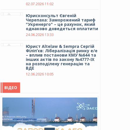
02.07.2026 11:02
Юрисконсульт Євгеній
Черепаха: Заморожений тариф
"Укренерго" – це рахунок, який
однаково доведеться оплатити
24.06.2026 13:33
Юрист Altelaw & Sempra Сергій
Філіпʼєв: Лібералізація ринку е/е
– вплив постанови КМУ №644 та
інших актів по закону №4777-IX
на розподілену генерацію та
ВДЕ
12.06.2026 10:05
ВІДЕО