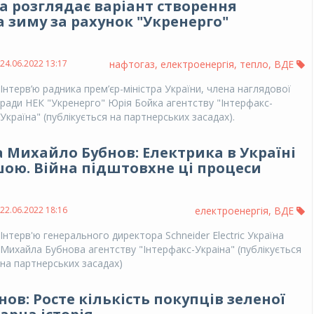
а розглядає варіант створення
а зиму за рахунок "Укренерго"
24.06.2022 13:17
нафтогаз
,
електроенергія
,
тепло
,
ВДЕ
Інтерв’ю радника прем’єр-міністра України, члена наглядової
ради НЕК "Укренерго" Юрія Бойка агентству "Інтерфакс-
Україна" (публікується на партнерських засадах).
на Михайло Бубнов: Електрика в Україні
шою. Війна підштовхне ці процеси
22.06.2022 18:16
електроенергія
,
ВДЕ
Інтерв'ю генерального директора Schneider Electric Україна
Михайла Бубнова агентству "Інтерфакс-Украіна" (публікується
на партнерських засадах)
ов: Росте кількість покупців зеленої