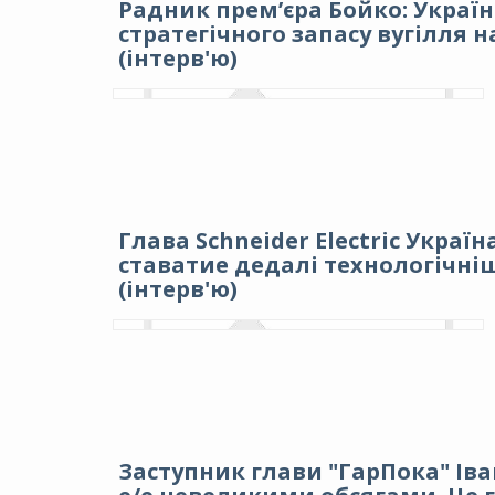
Радник прем’єра Бойко: Україн
стратегічного запасу вугілля н
(інтерв'ю)
Глава Schneider Electric Украї
ставатие дедалі технологічні
(інтерв'ю)
Заступник глави "ГарПока" Іван