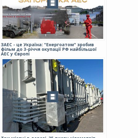
ЗАЕС - це Україна: "Енергоатом" зробив
фільм до 3-річчя окупації РФ найбільшої
АЕС у Європі