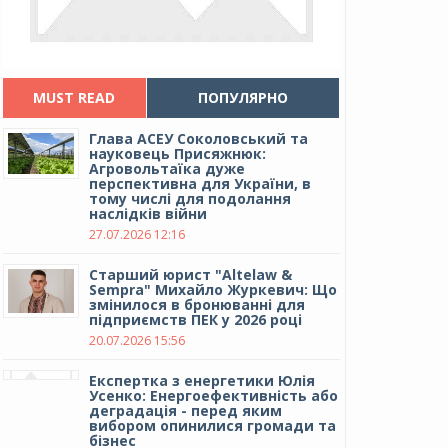
MUST READ
ПОПУЛЯРНО
Глава АСЕУ Соколовський та
науковець Присяжнюк:
Агровольтаїка дуже
перспективна для України, в
тому числі для подолання
наслідків війни
27.07.2026 12:16
Cтарший юрист "Altelaw &
Sempra" Михайло Журкевич: Що
змінилося в бронюванні для
підприємств ПЕК у 2026 році
20.07.2026 15:56
Експертка з енергетики Юлія
Усенко: Енергоефективність або
деградація - перед яким
вибором опинилися громади та
бізнес