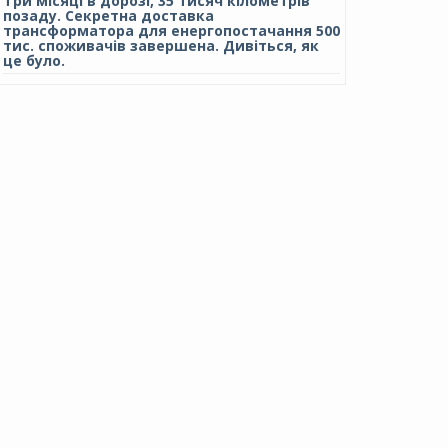
Три місяці в дорозі, 35 тисяч кілометрів
позаду. Секретна доставка
трансформатора для енергопостачання 500
тис. споживачів завершена. Дивіться, як
це було.