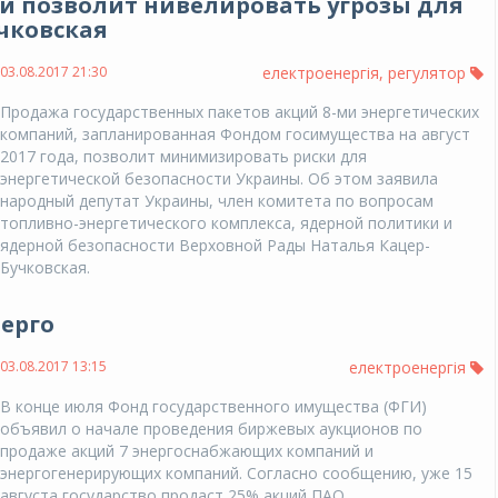
й позволит нивелировать угрозы для
учковская
03.08.2017 21:30
електроенергія
,
регулятор
Продажа государственных пакетов акций 8-ми энергетических
компаний, запланированная Фондом госимущества на август
2017 года, позволит минимизировать риски для
энергетической безопасности Украины. Об этом заявила
народный депутат Украины, член комитета по вопросам
топливно-энергетического комплекса, ядерной политики и
ядерной безопасности Верховной Рады Наталья Кацер-
Бучковская.
нерго
03.08.2017 13:15
електроенергія
В конце июля Фонд государственного имущества (ФГИ)
объявил о начале проведения биржевых аукционов по
продаже акций 7 энергоснабжающих компаний и
энергогенерирующих компаний. Согласно сообщению, уже 15
августа государство продаст 25% акций ПАО