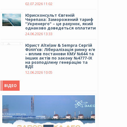
02.07.2026 11:02
Юрисконсульт Євгеній
Черепаха: Заморожений тариф
"Укренерго" – це рахунок, який
однаково доведеться оплатити
24.06.2026 13:33
Юрист Altelaw & Sempra Сергій
Філіпʼєв: Лібералізація ринку е/е
– вплив постанови КМУ №644 та
інших актів по закону №4777-IX
на розподілену генерацію та
ВДЕ
12.06.2026 10:05
ВІДЕО