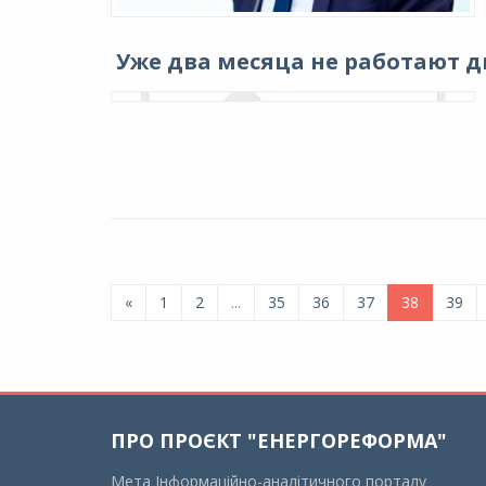
Уже два месяца не работают 
«
1
2
...
35
36
37
38
39
ПРО ПРОЄКТ "ЕНЕРГОРЕФОРМА"
Мета Інформаційно-аналітичного порталу