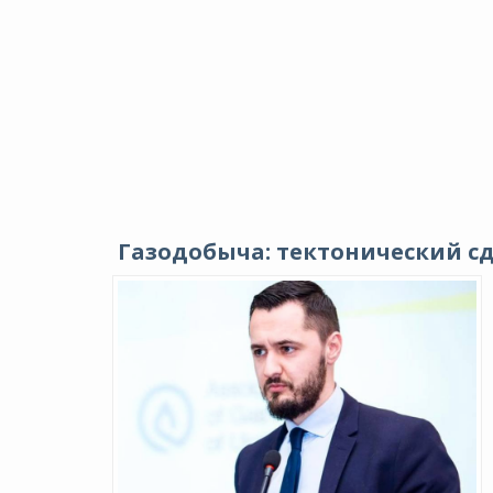
Газодобыча: тектонический сд