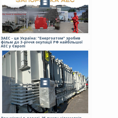
ЗАЕС - це Україна: "Енергоатом" зробив
фільм до 3-річчя окупації РФ найбільшої
АЕС у Європі