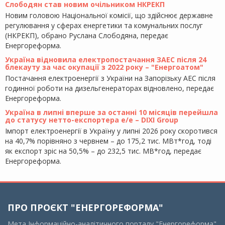
Слободян став новим очільником НКРЕКП
Новим головою Національної комісії, що здійснює державне
регулювання у сферах енергетики та комунальних послуг
(НКРЕКП), обрано Руслана Слободяна, передає
Енергореформа.
Україна відновила електропостачання ЗАЕС після 24
блекауту за час окупації з 2022 року – "Енергоатом"
Постачання електроенергії з України на Запорізьку АЕС після
годинної роботи на дизельгенераторах відновлено, передає
Енергореформа.
Україна в липні вперше за останні 10 місяців перейшла
до статусу нетто-експортера е/е – DIXI Group
Імпорт електроенергії в Україну у липні 2026 року скоротився
на 40,7% порівняно з червнем – до 175,2 тис. МВт*год, тоді
як експорт зріс на 50,5% – до 232,5 тис. МВ*год, передає
Енергореформа.
ПРО ПРОЄКТ "ЕНЕРГОРЕФОРМА"
Мета Інформаційно-аналітичного порталу "Енергореформа"