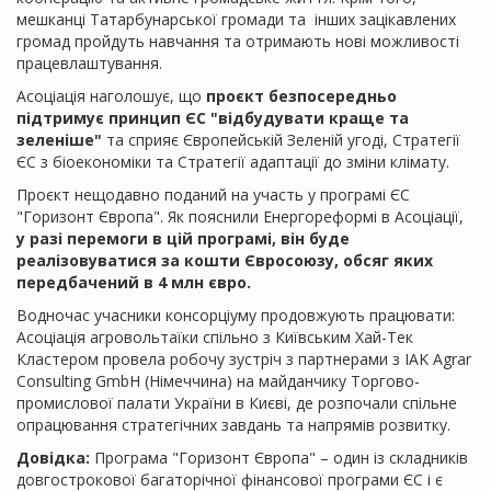
мешканці Татарбунарської громади та інших зацікавлених
громад пройдуть навчання та отримають нові можливості
працевлаштування.
Асоціація наголошує, що
проєкт безпосередньо
підтримує принцип ЄС "відбудувати краще та
зеленіше"
та сприяє Європейській Зеленій угоді, Стратегії
ЄС з біоекономіки та Стратегії адаптації до зміни клімату.
Проєкт нещодавно поданий на участь у програмі ЄС
"Горизонт Європа". Як пояснили Енергореформі в Асоціації,
у разі перемоги в цій програмі, він буде
реалізовуватися за кошти Євросоюзу, обсяг яких
передбачений в 4 млн євро.
Водночас учасники консорціуму продовжують працювати:
Асоціація агровольтаїки спільно з Київським Хай-Тек
Кластером провела робочу зустріч з партнерами з IAK Agrar
Consulting GmbH (Німеччина) на майданчику Торгово-
промислової палати України в Києві, де розпочали спільне
опрацювання стратегічних завдань та напрямів розвитку.
Довідка:
Програма "Горизонт Європа" – один із складників
довгострокової багаторічної фінансової програми ЄС і є