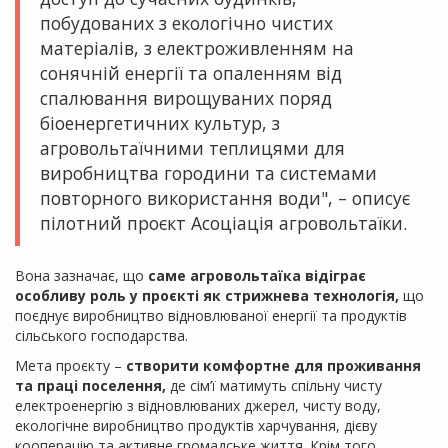
побудованих з екологічно чистих
матеріалів, з електроживленням на
сонячній енергії та опаленням від
спалювання вирощуваних поряд
біоенергетичних культур, з
агровольтаїчними теплицями для
виробництва городини та системами
повторного використання води", – описує
пілотний проєкт Асоціація агровольтаїки.
Вона зазначає, що
саме агровольтаїка відіграє
особливу роль у проєкті як стрижнева технологія,
що
поєднує виробництво відновлюваної енергії та продуктів
сільського господарства.
Мета проєкту –
створити комфортне для проживання
та праці поселення,
де сім’ї матимуть спільну чисту
електроенергію з відновлюваних джерел, чисту воду,
екологічне виробництво продуктів харчування, дієву
кооперацію та активне громадське життя. Крім того,