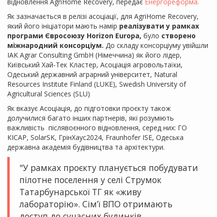
відновлення AgriHome Recovery, передає
Енергореформа.
Як зазначається в релізі асоціації, для AgriHome Recovery,
який його ініціатори мають намір
реалізувати у рамках
програми Євросоюзу Horizon Europa,
було
створено
міжнародний консорціум.
До складу консорціуму увійшли
IAK Agrar Consulting GmbH (Німеччина) як його лідер,
Київський Хай-Тек Кластер, Асоціація агровольтаїки,
Одеський державний аграрний університет, Natural
Resources Institute Finland (LUKE), Swedish University of
Agricultural Sciences (SLU)
Як вказує Асоціація, до підготовки проєкту також
долучилися багато інших партнерів, які розуміють
важливість післявоєнного відновлення, серед них: ГО
КІСАР, SolarSK, ГрінХаус2024, Fraunhofer ISE, Одеська
державна академія будівництва та архітектури.
"У рамках проєкту планується побудувати
пілотне поселення у селі Струмок
Татарбунарської ТГ як «живу
лабораторію». Сім’ї ВПО отримають
доступ до сучасних будинків,