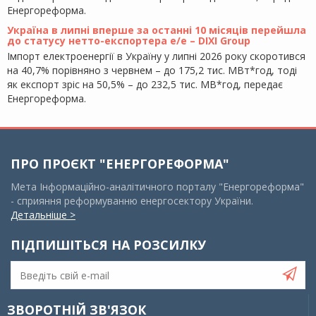
Енергореформа.
Україна в липні вперше за останні 10 місяців перейшла
до статусу нетто-експортера е/е – DIXI Group
Імпорт електроенергії в Україну у липні 2026 року скоротився
на 40,7% порівняно з червнем – до 175,2 тис. МВт*год, тоді
як експорт зріс на 50,5% – до 232,5 тис. МВ*год, передає
Енергореформа.
ПРО ПРОЄКТ "ЕНЕРГОРЕФОРМА"
Мета Інформаційно-аналітичного порталу "Енергореформа"
- сприяння реформуванню енергосектору України.
Детальніше >
ПІДПИШІТЬСЯ НА РОЗСИЛКУ
ЗВОРОТНІЙ ЗВ'ЯЗОК