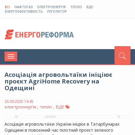
ВСІ
НАФТОГАЗ
ЕЛЕКТРОЕНЕРГІЯ
ТЕПЛО
ВДЕ
ЕНЕРГОЕФЕКТИВНІСТЬ
РЕГУЛЯТОР
Toggle
navigation
Асоціація агровольтаїки ініціює
проєкт AgriHome Recovery на
Одещині
26.09.2025 14:45
електроенергія , тепло , ВДЕ
Асоціація агровольтаїки України ініціює в Татарбунарах
Одещини в повоєнний час пілотний проєкт зеленого