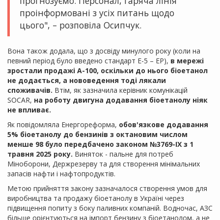
прогнозуємо. Персонал, гаряча лінія
проінформовані з усіх питань щодо
цього", – розповіла Осипчук.
Вона також додала, що з досвіду минулого року (коли на
певний період було введено стандарт Е-5 – ЕР),
в мережі
зростали продажі А-100, оскільки до нього біоетанол
не додається, а нововедення тоді лякали
споживачів.
Втім, як зазначила керівник комунікацій
SOCAR,
на роботу двигуна додавання біоетанолу ніяк
не впливає.
Як повідомляла Енергореформа,
обов'язкове додавання
5% біоетанолу до бензинів з октановим числом
менше 98 було передбачено законом №3769-IX з 1
травня 2025 року.
Виняток - пальне для потреб
Міноборони, Держрезерву та для створення мінімальних
запасів нафти і нафтопродуктів.
Метою прийняття закону зазначалося створення умов для
виробництва та продажу біоетанолу в Україні через
підвищення попиту з боку паливних компаній. Водночас, АЗС
більше орієнтуються на імпорт бензину з біоетанолом, а не