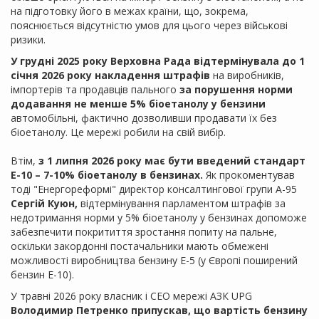
на підготовку його в межах країни, що, зокрема,
пояснюється відсутністю умов для цього через військові
ризики.
У грудні 2025 року Верховна Рада відтермінувала до 1
січня 2026 року накладення штрафів
на виробників,
імпортерів та продавців пального
за порушення норми
додавання не менше 5% біоетанолу у бензини
автомобільні, фактично дозволивши продавати їх без
біоетанолу. Це мережі робили на свій вибір.
Втім,
з 1 липня 2026 року має бути введений стандарт
Е-10 – 7-10% біоетанолу в бензинах.
Як прокоментував
тоді "Енергореформі" директор консалтингової групи А-95
Сергій Куюн,
відтермінування парламентом штрафів за
недотримання норми у 5% біоетанолу у бензинах допоможе
забезпечити покритиття зростання попиту на пальне,
оскільки закордонні постачальники мають обмежені
можливості виробництва бензину Е-5 (у Європі поширений
бензин Е-10).
У травні 2026 року власник і СЕО мережі АЗК UPG
Володимир Петренко припускав, що вартість бензину