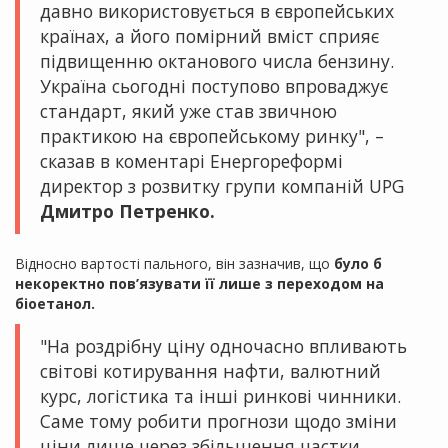
давно використовується в європейських
країнах, а його помірний вміст сприяє
підвищенню октанового числа бензину.
Україна сьогодні поступово впроваджує
стандарт, який уже став звичною
практикою на європейському ринку", –
сказав в коментарі Енергореформі
директор з розвитку групи компаній UPG
Дмитро Петренко.
Відносно вартості пального, він зазначив, що
було б
некоректно пов’язувати її лише з переходом на
біоетанол.
"На роздрібну ціну одночасно впливають
світові котирування нафти, валютний
курс, логістика та інші ринкові чинники.
Саме тому робити прогнози щодо зміни
ціни лише через збільшення частки