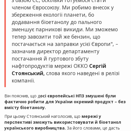
з базою ЄС, оскільки готуємося стати
членом Євросоюзу. Ми робимо внесок у
збереження екології планети, бо
додавання біоетанолу до пального
зменшує парникові викиди. Ми зможемо
тепер завозити той же бензин, що
постачається на заправки усієї Європи", –
зазначив директор департаменту
постачання й гуртового збуту
нафтопродуктів мережі ОККО
Сергій
Стоянський,
слова якого наведені в релізі
компанії.
Він пояснив, що д
осі європейські НПЗ змушені були
фактично робити для України окремий продукт – без
вмісту біоетанолу.
При цьому Стоянський наголосив, що
мережі у
перспективі зможуть використовувати й біоетанол
українського виробництва.
За його словами, це дасть