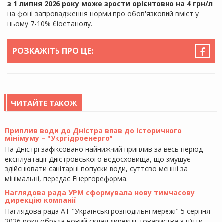
з 1 липня 2026 року може зрости орієнтовно на 4 грн/л
на фоні запровадження норми про обов'язковий вміст у
ньому 7-10% біоетанолу.
РОЗКАЖІТЬ ПРО ЦЕ:
ЧИТАЙТЕ ТАКОЖ
Приплив води до Дністра впав до історичного
мінімуму – "Укргідроенерго"
На Дністрі зафіксовано найнижчий приплив за весь період
експлуатації Дністровського водосховища, що змушує
здійснювати санітарні попуски води, суттєво менші за
мінімальні, передає Енергореформа.
Наглядова рада УРМ сформувала нову тимчасову
дирекцію компанії
Наглядова рада АТ "Українські розподільні мережі" 5 серпня
2026 року обрала новий склад дирекції товариства з п’яти