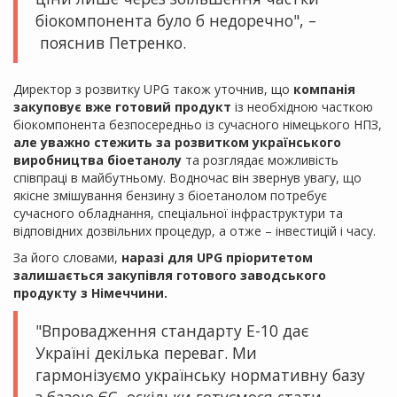
біокомпонента було б недоречно", –
пояснив Петренко.
Директор з розвитку UPG також уточнив, що
компанія
закуповує вже готовий продукт
із необхідною часткою
біокомпонента безпосередньо із сучасного німецького НПЗ,
але уважно стежить за розвитком українського
виробництва біоетанолу
та розглядає можливість
співпраці в майбутньому. Водночас він звернув увагу, що
якісне змішування бензину з біоетанолом потребує
сучасного обладнання, спеціальної інфраструктури та
відповідних дозвільних процедур, а отже – інвестицій і часу.
За його словами,
наразі для UPG пріоритетом
залишається закупівля готового заводського
продукту з Німеччини.
"Впровадження стандарту Е-10 дає
Україні декілька переваг. Ми
гармонізуємо українську нормативну базу