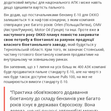
додатковий імпульс для національного АПК і може навіть
дещо здешевити вартість пального.
Він додав, що постачальниками бензину Е-10 для ОККО
залишаються ті ж нафтові концерни, з яким компанія
співпрацює уже багато років: Orlen (Польща/Литва), OMV
(Австрія/Румунія), Motor Oil (Греція) та інші. Проте вже
з
наступного року ОККО планує повністю закривати
свою потребу в біоетанолі за рахунок продукції
власного біоетанольного заводу,
який будується у
Тернопільській області. Крім того, як зазначає Стоянський,
частину готового біоетанолу компанія продаватиме на
внутрішньому чи зовнішньому ринках.
Він запевнив, що з 1 липня на усіх більш як 400 АЗК компанії
буде продаватися пальне стандарту Е-10, але на чверті з
них буде також доступне пальне Pulls 100, на яке не
поширюються вимоги стандарту Е-10.
"Практика обов’язкового додавання
біоетанолу до складу бензинів уже багато
років існує в державах Євросоюзу. Вона
довела, що усі сучасні автомобілі можуть