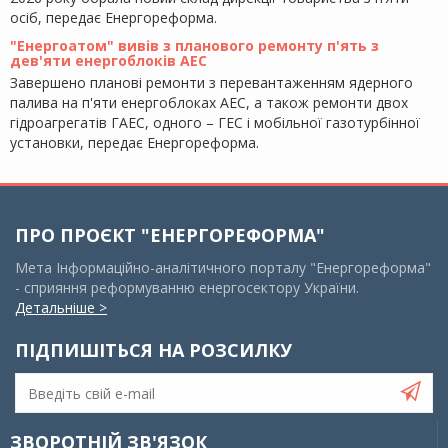
осіб, передає Енергореформа.
"Енергоатом" вивів з планового ремонту п'ять з
дев'яти енергоблоків АЕС
Завершено планові ремонти з перевантаженням ядерного
палива на п'яти енергоблоках АЕС, а також ремонти двох
гідроагрегатів ГАЕС, одного – ГЕС і мобільної газотурбінної
установки, передає Енергореформа.
ПРО ПРОЄКТ "ЕНЕРГОРЕФОРМА"
Мета Інформаційно-аналітичного порталу "Енергореформа"
- сприяння реформуванню енергосектору України.
Детальніше >
ПІДПИШІТЬСЯ НА РОЗСИЛКУ
ЗВОРОТНІЙ ЗВ'ЯЗОК