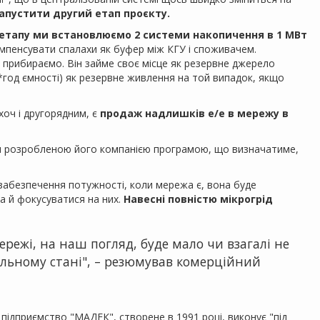
апустити другий етап проєкту.
 етапу ми встановлюємо 2 системи накопичення в 1 МВт
мпенсувати спалахи як буфер між КГУ і споживачем.
ї прибираємо. Він займе своє місце як резервне джерело
год ємності) як резервне живлення на той випадок, якщо
хоч і другорядним, є
продаж надлишків е/е в мережу в
я розробленою його компанією програмою, що визначатиме,
забезпечення потужності, коли мережа є, вона буде
а й фокусуватися на них.
Навесні повністю мікрогрід
ережі, на наш погляд, буде мало чи взагалі не
більному стані", – резюмував комерційний
 підприємство "МАДЕК", створене в 1991 році, виконує "під