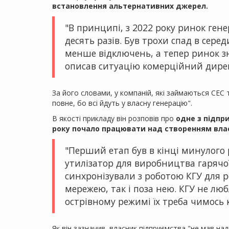
встановлення альтернативних джерел.
"В принципі, з 2022 року ринок ген
десять разів. Був трохи спад в серед
менше відключень, а тепер ринок зн
описав ситуацію комерційний дире
За його словами, у компаній, які займаються СЕС
повне, бо всі йдуть у власну генерацію".
В якості прикладу він розповів про
одне з підпр
року почало працювати над створенням вла
"Перший етап був в кінці минулого 
утилізатор для виробництва гарячої 
синхронізували з роботою КГУ для р
мережею, так і поза нею. КГУ не лю
острівному режимі їх треба чимось 
Як він зазначив, власник підприємства "не мав над