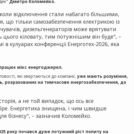
адек"
Дмитро Коломейко.
, коли відключення стали набагато більшими,
ня, що тільки самозабезпечення електрикою із
чувачів, дизельгенераторів може врятувати
ть цього кіловату, тим потужнішим він буде", –
і в кулуарах конференції Енерготех-2026, яка
працює мікс енергоджерел.
овості, які звертаються до компанії,
уже мають розуміння,
ь, розрахованих на тимчасове енергозабезпечення, до
сторія, а не той випадок, що ось все
добре. Енергетика знищена, і чим швидше
ля бізнесу", – зазначив Коломейко.
025 року почався дуже потужний ріст попиту на