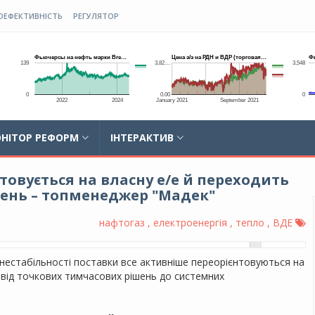
ОЕФЕКТИВНІСТЬ
РЕГУЛЯТОР
НІТОР РЕФОРМ
ІНТЕРАКТИВ
товується на власну е/е й переходить
шень – топменеджер "Мадек"
нафтогаз , електроенергія , тепло , ВДЕ
а нестабільності поставки все активніше переорієнтовуються на
від точкових тимчасових рішень до системних