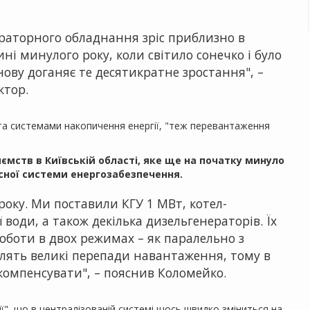
ераторного обладнання зріс приблизно в
ині минулого року, коли світило сонечко і було
ову доганяє те десятикратне зростання", –
ктор.
 та системами накопичення енергії, "теж перевантаження
иємств в Київській області, яке ще на початку минуло
сної системи енергозабезпечення.
року. Ми поставили КГУ 1 МВт, котел-
води, а також декілька дизельгенераторів. Їх
оботи в двох режимах – як паралельно з
блять великі перепади навантаження, тому в
компенсувати", – пояснив Коломейко.
ії", що в централізованій системі щось швидко зміниться на