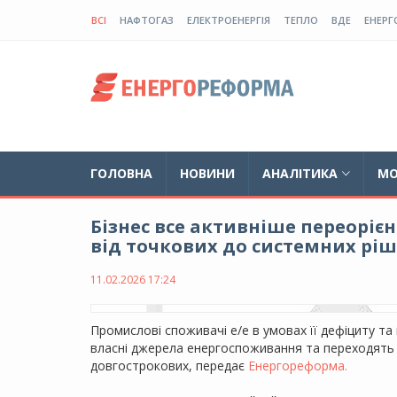
ВСІ
НАФТОГАЗ
ЕЛЕКТРОЕНЕРГІЯ
ТЕПЛО
ВДЕ
ЕНЕРГ
ГОЛОВНА
НОВИНИ
АНАЛІТИКА
МО
Бізнес все активніше переорієн
від точкових до системних рі
11.02.2026 17:24
Промислові споживачі е/е в умовах її дефіциту т
власні джерела енергоспоживання та переходять 
довгострокових, передає
Енергореформа.