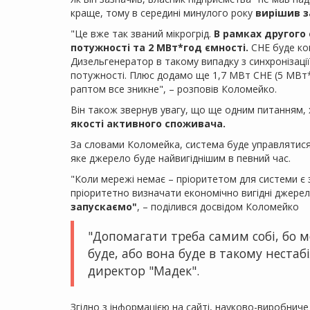
краще, тому в середині минулого року
вирішив з
"Це вже так званий мікрогрід.
В рамках другого
потужності та 2 МВт*год ємності.
СНЕ буде ко
Дизельгенератор в такому випадку з синхронізаці
потужності. Плюс додамо ще 1,7 МВт СНЕ (5 МВт*
раптом все зникне", – розповів Коломейко.
Він також звернув увагу, що ще одним питанням, 
якості активного споживача.
За словами Коломейка, система буде управлятис
яке джерело буде найвигіднішим в певний час.
"Коли мережі немає – пріоритетом для системи є 
пріоритетно визначати економічно вигідні джерел
запускаємо"
, – поділився досвідом Коломейко
"Допомагати треба самим собі, бо м
буде, або вона буде в такому неста
директор "Мадек".
Згідно з інформацією на сайті, науково-виробниче