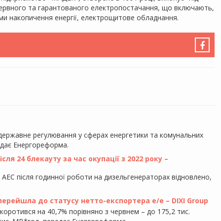
зервного та гарантованого електропостачання, що включають,
теми накопичення енергії, електрощитове обладнання.
 державне регулювання у сферах енергетики та комунальних
едає Енергореформа.
ля 24 блекауту за час окупації з 2022 року –
у АЕС після годинної роботи на дизельгенераторах відновлено,
 перейшла до статусу нетто-експортера е/е – DIXI Group
скоротився на 40,7% порівняно з червнем – до 175,2 тис.