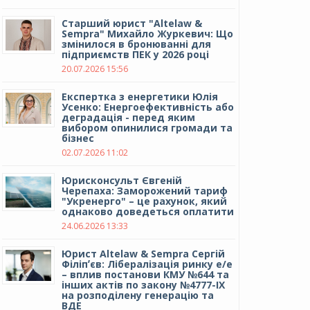
Cтарший юрист "Altelaw &
Sempra" Михайло Журкевич: Що
змінилося в бронюванні для
підприємств ПЕК у 2026 році
20.07.2026 15:56
Експертка з енергетики Юлія
Усенко: Енергоефективність або
деградація - перед яким
вибором опинилися громади та
бізнес
02.07.2026 11:02
Юрисконсульт Євгеній
Черепаха: Заморожений тариф
"Укренерго" – це рахунок, який
однаково доведеться оплатити
24.06.2026 13:33
Юрист Altelaw & Sempra Сергій
Філіпʼєв: Лібералізація ринку е/е
– вплив постанови КМУ №644 та
інших актів по закону №4777-IX
на розподілену генерацію та
ВДЕ