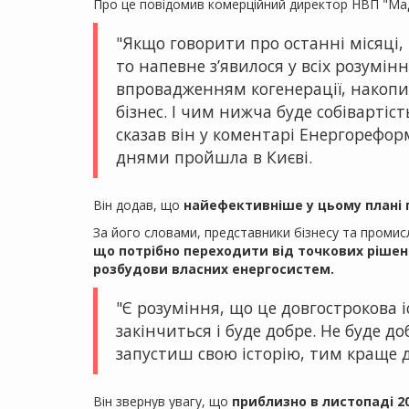
Про це повідомив комерційний директор НВП "М
"Якщо говорити про останні місяці
то напевне з’явилося у всіх розумін
впровадженням когенерації, накопи
бізнес. І чим нижча буде собівартіс
сказав він у коментарі Енергореформ
днями пройшла в Києві.
Він додав, що
найефективніше у цьому плані 
За його словами, представники бізнесу та промисл
що потрібно переходити від точкових рішен
розбудови власних енергосистем.
"Є розуміння, що це довгострокова і
закінчиться і буде добре. Не буде 
запустиш свою історію, тим краще д
Він звернув увагу, що
приблизно в листопаді 2