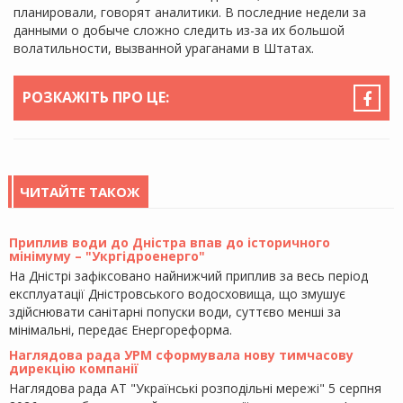
планировали, говорят аналитики. В последние недели за
данными о добыче сложно следить из-за их большой
волатильности, вызванной ураганами в Штатах.
РОЗКАЖІТЬ ПРО ЦЕ:
ЧИТАЙТЕ ТАКОЖ
Приплив води до Дністра впав до історичного
мінімуму – "Укргідроенерго"
На Дністрі зафіксовано найнижчий приплив за весь період
експлуатації Дністровського водосховища, що змушує
здійснювати санітарні попуски води, суттєво менші за
мінімальні, передає Енергореформа.
Наглядова рада УРМ сформувала нову тимчасову
дирекцію компанії
Наглядова рада АТ "Українські розподільні мережі" 5 серпня