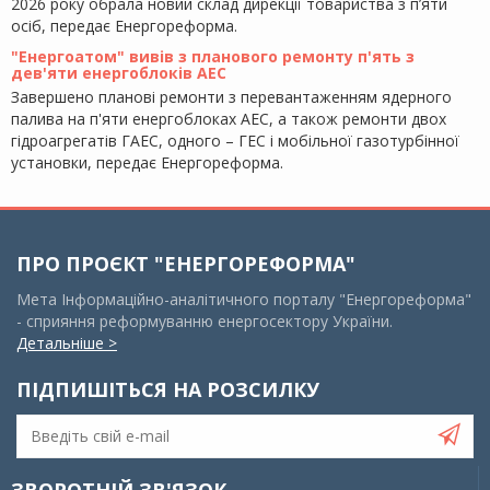
2026 року обрала новий склад дирекції товариства з п’яти
осіб, передає Енергореформа.
"Енергоатом" вивів з планового ремонту п'ять з
дев'яти енергоблоків АЕС
Завершено планові ремонти з перевантаженням ядерного
палива на п'яти енергоблоках АЕС, а також ремонти двох
гідроагрегатів ГАЕС, одного – ГЕС і мобільної газотурбінної
установки, передає Енергореформа.
ПРО ПРОЄКТ "ЕНЕРГОРЕФОРМА"
Мета Інформаційно-аналітичного порталу "Енергореформа"
- сприяння реформуванню енергосектору України.
Детальніше >
ПІДПИШІТЬСЯ НА РОЗСИЛКУ
ЗВОРОТНІЙ ЗВ'ЯЗОК