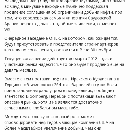
Наследный принц Саудовской Аравии Мухаммед ибн Салман
ас-Сауд в минувшие выходные публично поддержал
продление соглашения об ограничении добычи нефти, при
том, что королевская семья и чиновники Саудовской
Аравии нечасто делают подобные заявления, отмечает
WSJ.
Очередное заседание ОПЕК, на котором, как ожидается,
будут присутствовать и представители стран-партнеров
картеля по соглашению, состоится в Вене 30 ноября.
Текущее соглашение действует до марта 2018 года, и
участники рынка надеются, что оно будет продлено еще на
девять месяцев.
Вместе с тем поставки нефти из Иракского Курдистана в
Турцию в объеме около 264 тыс. баррелей в сутки были
приостановлены рано утром в понедельник, сообщает
агентство Bloomberg. Перебои с поставками вызывают
опасения рынка, хотя и не являются достаточно
серьезными в глобальном масштабе.
Между тем столь существенный рост может
спровоцировать нефтедобывающие компании США на
более масштабное увеличение добычи, чем они