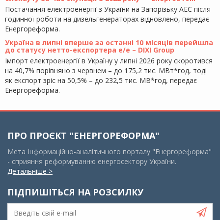
Постачання електроенергії з України на Запорізьку АЕС після
годинної роботи на дизельгенераторах відновлено, передає
Енергореформа.
Україна в липні вперше за останні 10 місяців перейшла
до статусу нетто-експортера е/е – DIXI Group
Імпорт електроенергії в Україну у липні 2026 року скоротився
на 40,7% порівняно з червнем – до 175,2 тис. МВт*год, тоді
як експорт зріс на 50,5% – до 232,5 тис. МВ*год, передає
Енергореформа.
ПРО ПРОЄКТ "ЕНЕРГОРЕФОРМА"
Мета Інформаційно-аналітичного порталу "Енергореформа"
- сприяння реформуванню енергосектору України.
Детальніше >
ПІДПИШІТЬСЯ НА РОЗСИЛКУ