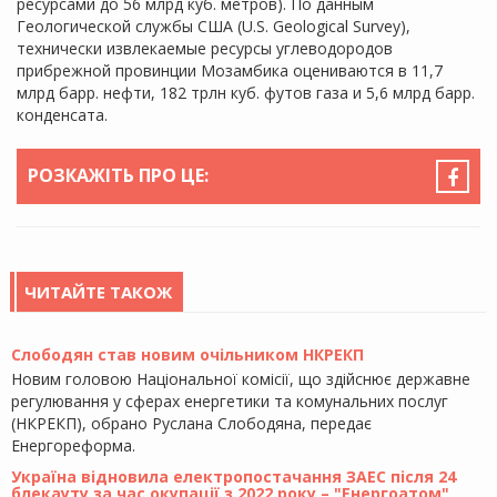
ресурсами до 56 млрд куб. метров). По данным
Геологической службы США (U.S. Geological Survey),
технически извлекаемые ресурсы углеводородов
прибрежной провинции Мозамбика оцениваются в 11,7
млрд барр. нефти, 182 трлн куб. футов газа и 5,6 млрд барр.
конденсата.
РОЗКАЖІТЬ ПРО ЦЕ:
ЧИТАЙТЕ ТАКОЖ
Слободян став новим очільником НКРЕКП
Новим головою Національної комісії, що здійснює державне
регулювання у сферах енергетики та комунальних послуг
(НКРЕКП), обрано Руслана Слободяна, передає
Енергореформа.
Україна відновила електропостачання ЗАЕС після 24
блекауту за час окупації з 2022 року – "Енергоатом"