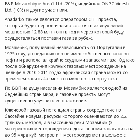
E&P Mozambique Area1 Ltd. (20%), индийская ONGC Videsh
Ltd. (10%) и другие участники.
Anadarko также является оператором СПГ-проекта,
который будет первоначально состоять из двух линий
мощностью 12,88 млн тонн в год и через который будут
осуществляться поставки газа за рубеж.
Мозамбик, получивший независимость от Португалии в
1975 году, до недавних пор не имел собственных запасов
нефти и располагал крайне скудными запасами газа. Однако
после обнаружения крупных газовых месторождений на
шельфе в 2010-2011 годах африканская страна может со
временем занять 4-е место в мире по экспорту газа.
По ВВП на душу населения Мозамбик является одной из
беднейших стран мира, и газовые проекты могут
существенно улучшить ее положение.
Ключевой газовый потенциал страны сосредоточен в
бассейне Ровума, ресурсы которого оцениваются до 2,2
трлн куб. метров, и в бассейнах реки Мозамбик (3
материковых месторождения с доказанными запасами газа
до 95 млрд куб. метров и 1 месторождение на шельфе с