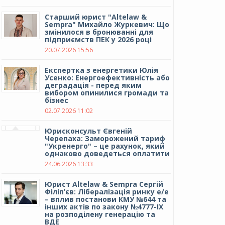
Cтарший юрист "Altelaw &
Sempra" Михайло Журкевич: Що
змінилося в бронюванні для
підприємств ПЕК у 2026 році
20.07.2026 15:56
Експертка з енергетики Юлія
Усенко: Енергоефективність або
деградація - перед яким
вибором опинилися громади та
бізнес
02.07.2026 11:02
Юрисконсульт Євгеній
Черепаха: Заморожений тариф
"Укренерго" – це рахунок, який
однаково доведеться оплатити
24.06.2026 13:33
Юрист Altelaw & Sempra Сергій
Філіпʼєв: Лібералізація ринку е/е
– вплив постанови КМУ №644 та
інших актів по закону №4777-IX
на розподілену генерацію та
ВДЕ