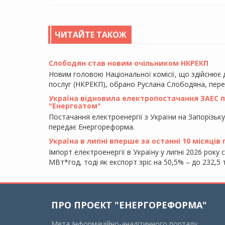
ЧИТАЙТЕ ТАКОЖ
Слободян став новим очільником НКРЕКП
Новим головою Національної комісії, що здійснює
послуг (НКРЕКП), обрано Руслана Слободяна, пер
Україна відновила електропостачання ЗАЕС піс
"Енергоатом"
Постачання електроенергії з України на Запорізьк
передає Енергореформа.
Україна в липні вперше за останні 10 місяців
Імпорт електроенергії в Україну у липні 2026 року 
МВт*год, тоді як експорт зріс на 50,5% – до 232,
ПРО ПРОЄКТ "ЕНЕРГОРЕФОРМА"
Мета Інформаційно-аналітичного порталу