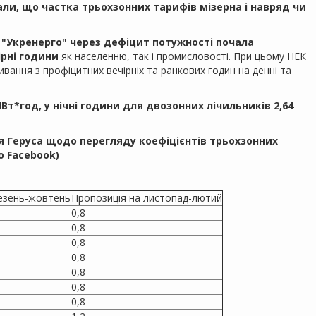
али, що частка трьохзонних тарифів мізерна і навряд чи
К "Укренерго" через дефіцит потужності почала
ірні години
як населенню, так і промисловості. При цьому НЕК
вання з профіцитних вечірніх та ранкових годин на денні та
МВт*год, у нічні години для двозонних лічильників 2,64
ія
Геруса
щодо перегляду коефіцієнтів трьохзонних
о Facebook)
езень-жовтень
Пропозиція на листопад-лютий
0,8
0,8
0,8
0,8
0,8
0,8
0,8