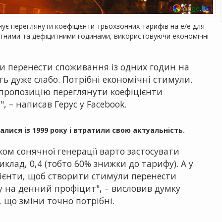
ує переглянути коефіцієнти трьохзонних тарифів на е/е для
тними та дефіцитними годинами, використовуючи економічні
ки перенести споживання із одних годин на
ь дуже слабо. Потрібні економічні стимули.
пропозицію переглянути коефіцієнти
 – написав Герус у Facebook.
алися із 1999 року і втратили свою актуальність.
ом сонячної генерації варто застосувати
клад, 0,4 (тобто 60% знижки до тарифу). А у
цієнти, щоб створити стимули перенести
 на денний профіцит", – висловив думку
 що зміни точно потрібні.