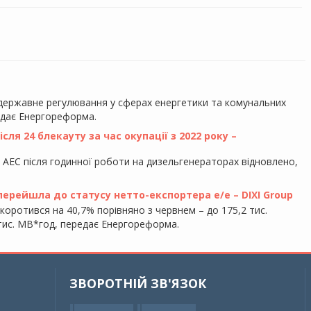
 державне регулювання у сферах енергетики та комунальних
едає Енергореформа.
ля 24 блекауту за час окупації з 2022 року –
у АЕС після годинної роботи на дизельгенераторах відновлено,
 перейшла до статусу нетто-експортера е/е – DIXI Group
скоротився на 40,7% порівняно з червнем – до 175,2 тис.
5 тис. МВ*год, передає Енергореформа.
ЗВОРОТНІЙ ЗВ'ЯЗОК