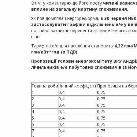
Втім, у коментарях до його посту
читачі зазнач
вплине на загальну картину споживання.
Як повідомляла Енергореформа,
з 30 червня НЕ
застосовувати графіки відключень е/е у веч
постійно закликає перенести активне енергоспожи
нічні.
Тариф на е/е для населення становить
4,32 грн/
грн/кВт*год (з ПДВ).
Пропозиції голови енергокомітету ВРУ Андр
лічильників е/е побутових споживачів (з йог
Година доби
Чинний коефіцієнт
Пропозиція на бер
1
0,4
0,75
2
0,4
0,75
3
0,4
0,75
4
0,4
0,75
5
0,4
0,75
6
0,4
0,75
7
0,4
0,75