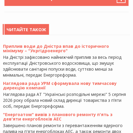
ЧИТАЙТЕ ТАКОЖ
Приплив води до Дністра впав до історичного
мінімуму – "Укргідроенерго"
На Дністрі зафіксовано найнижчий приплив за весь період
експлуатації Дністровського водосховища, що змушує
здійснювати санітарні попуски води, суттєво менші за
мінімальні, передає Енергореформа.
Наглядова рада УРМ сформувала нову тимчасову
дирекцію компанії
Наглядова рада АТ "Українські розподільні мережі" 5 серпня
2026 року обрала новий склад дирекції товариства з п’яти
осіб, передає Енергореформа.
"Енергоатом" вивів з планового ремонту п'ять з
дев'яти енергоблоків АЕС
Завершено планові ремонти з перевантаженням ядерного
палива на п'яти енергоблоках АЕС, а також ремонти двох