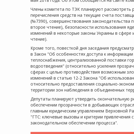
мая 2018 года. Об этом сообщается на сайте ко
Члены комитета по ТЭК планируют рассмотреть 
перечисления средств на текущие счета поставщ
(№7390), совершенствования законодательства 
второе чтение), безопасности использования яде
изменений в некоторые законы Украины в сфере 
чтение).
Кроме того, повесткой дня заседания предусмат
в Закон "Об особенностях доступа к информации 
теплоснабжения, централизованной поставки го
водоотведения" (относительно усиления прозрач
сферах с целью противодействия возможным злоу
изменений в статью 12-2 Закона "Об использова
относительно предоставления социально-эконом
территории зон наблюдения в объединенных тер
Депутаты планируют утвердить окончательную р
обеспечении прозрачности в добывающих отрасля
главным юридическим управлением Верховной Рад
"ГТС: ключевые вызовы и критерии привлечения с
законодательном обеспечении процесса".