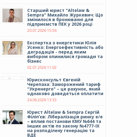
Cтарший юрист "Altelaw &
Sempra" Михайло Журкевич: Що
змінилося в бронюванні для
підприємств ПЕК у 2026 році
20.07.2026 15:56
Експертка з енергетики Юлія
Усенко: Енергоефективність або
деградація - перед яким
вибором опинилися громади та
бізнес
02.07.2026 11:02
Юрисконсульт Євгеній
Черепаха: Заморожений тариф
"Укренерго" – це рахунок, який
однаково доведеться оплатити
24.06.2026 13:33
Юрист Altelaw & Sempra Сергій
Філіпʼєв: Лібералізація ринку е/е
– вплив постанови КМУ №644 та
інших актів по закону №4777-IX
на розподілену генерацію та
ВДЕ