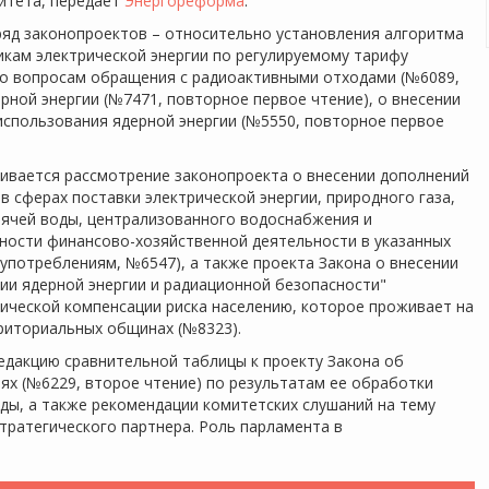
митета, передает
Энергореформа
.
ряд законопроектов – относительно установления алгоритма
икам электрической энергии по регулируемому тарифу
по вопросам обращения с радиоактивными отходами (№6089,
рной энергии (№7471, повторное первое чтение), о внесении
использования ядерной энергии (№5550, повторное первое
ривается рассмотрение законопроекта о внесении дополнений
в сферах поставки электрической энергии, природного газа,
рячей воды, централизованного водоснабжения и
ности финансово-хозяйственной деятельности в указанных
потреблениям, №6547), а также проекта Закона о внесении
нии ядерной энергии и радиационной безопасности"
ической компенсации риска населению, которое проживает на
риториальных общинах (№8323).
едакцию сравнительной таблицы к проекту Закона об
х (№6229, второе чтение) по результатам ее обработки
ы, а также рекомендации комитетских слушаний на тему
тратегического партнера. Роль парламента в