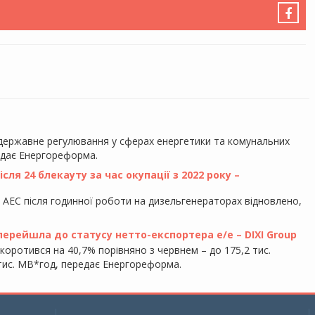
 державне регулювання у сферах енергетики та комунальних
едає Енергореформа.
ля 24 блекауту за час окупації з 2022 року –
у АЕС після годинної роботи на дизельгенераторах відновлено,
 перейшла до статусу нетто-експортера е/е – DIXI Group
скоротився на 40,7% порівняно з червнем – до 175,2 тис.
5 тис. МВ*год, передає Енергореформа.