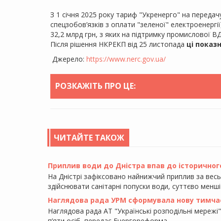
З 1 січня 2025 року тариф "Укренерго" на передач
спецзобов’язків з оплати "зеленої" електроенергі
32,2 млрд грн, з яких на підтримку промислової ВД
Після рішення НКРЕКП від 25 листопада
ці показ
Джерело:
https://www.nerc.gov.ua/
РОЗКАЖІТЬ ПРО ЦЕ:
ЧИТАЙТЕ ТАКОЖ
Приплив води до Дністра впав до історичного
На Дністрі зафіксовано найнижчий приплив за вес
здійснювати санітарні попуски води, суттєво менші
Наглядова рада УРМ сформувала нову тимча
Наглядова рада АТ "Українські розподільні мережі"
п’яти осіб, передає Енергореформа.