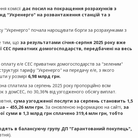
ня комісії
дає посил на покращення розрахунків з
нд "Укренерго" на розвантаження станцій та з
ку "Укренерго" почала нарощувати борги за розрахунками з
е тим, що
за результатами січня-серпня 2025 року вже
ї СЕС приватних домогосподарств, передбачені на весь
на оплату е/е СЕС приватних домогосподарств за "зеленим"
труктурі тарифу "Укренерго" на передачу е/е, з якого
шти у розмірі
6,98 млрд грн.
на сплатила за серпень 2025 року пропорційно всім
ок з домСЕС, по 30,36% від узгодженого обсягу виплат.
жовтня,
сума узгодженої послуги за серпень становить 1,5
 – 455,26 млн грн.
За оновленою інформацією на сайті,
за
ї суми в 1,3 млрд грн сплачено 319,4 млн грн, тобто
ходять в балансуючу групу ДП "Гарантований покупець",
втня).