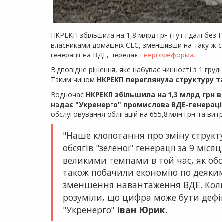
НКРЕКП збільшила на 1,8 млрд грн (тут і далі без
власниками домашніх СЕС, зменшивши на таку ж с
генерації на ВДЕ, передає
Енергореформа.
Відповідне рішення, яке набуває чинності з 1 груд
Таким чином
НКРЕКП переглянула структуру та
Водночас
НКРЕКП збільшила на 1,3 млрд грн 
надає "Укренерго" промислова ВДЕ-генераці
обслуговування облігацій на 655,8 млн грн та вит
"Наше клопотання про зміну струк
обсягів "зеленої" генерації за 9 міс
великими темпами в той час, як обс
також побачили економію по деяким
зменшення навантаження ВДЕ. Коли
розуміли, що цифра може бути дефі
"Укренерго"
Іван Юрик.