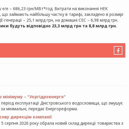
у е/е – 686,23 грн/МВт*год. Витрати на виконання НЕК
ї, що займають найбільшу частку в тарифі, закладено в розмірі
Е-генерації – 25,1 млрд грн, на домашні СЕС – 6,98 млрд грн.
ники будуть відповідно 23,3 млрд грн та 8,8 млрд грн.
 мінімуму – "Укргідроенерго"
ь період експлуатації Дністровського водосховища, що змушує
 за мінімальні, передає Енергореформа.
сову дирекцію компанії
 5 серпня 2026 року обрала новий склад дирекції товариства з