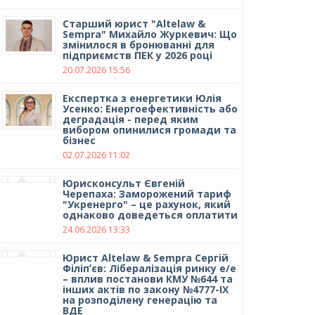
Cтарший юрист "Altelaw &
Sempra" Михайло Журкевич: Що
змінилося в бронюванні для
підприємств ПЕК у 2026 році
20.07.2026 15:56
Експертка з енергетики Юлія
Усенко: Енергоефективність або
деградація - перед яким
вибором опинилися громади та
бізнес
02.07.2026 11:02
Юрисконсульт Євгеній
Черепаха: Заморожений тариф
"Укренерго" – це рахунок, який
однаково доведеться оплатити
24.06.2026 13:33
Юрист Altelaw & Sempra Сергій
Філіпʼєв: Лібералізація ринку е/е
– вплив постанови КМУ №644 та
інших актів по закону №4777-IX
на розподілену генерацію та
ВДЕ