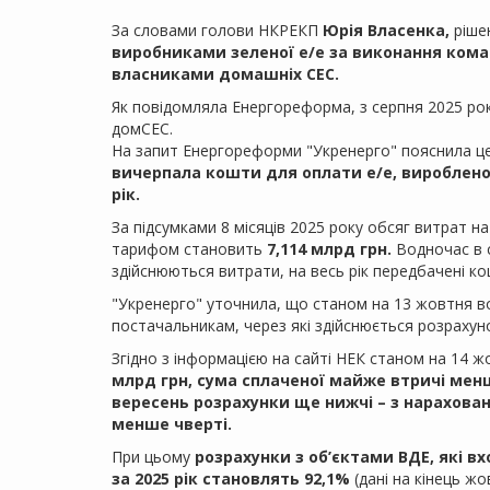
За словами голови НКРЕКП
Юрія Власенка,
рішен
виробниками зеленої е/е за виконання кома
власниками домашніх СЕС.
Як повідомляла Енергореформа, з серпня 2025 ро
домСЕС.
На запит Енергореформи "Укренерго" пояснила ц
вичерпала кошти для оплати е/е, вироблено
рік.
За підсумками 8 місяців 2025 року обсяг витрат 
тарифом становить
7,114 млрд грн.
Водночас в с
здійснюються витрати, на весь рік передбачені ко
"Укренерго" уточнила, що станом на 13 жовтня во
постачальникам, через які здійснюється розрахун
Згідно з інформацією на сайті НЕК станом на 14 
млрд грн, сума сплаченої майже втричі менша
вересень розрахунки ще нижчі – з нараховано
менше чверті.
При цьому
розрахунки з об’єктами ВДЕ, які в
за 2025 рік становлять 92,1%
(дані на кінець жо