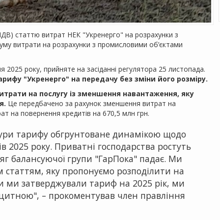
 ПДВ) статтю витрат НЕК "Укренерго" на розрахунки з
уму витрати на розрахунки з промисловими об’єктами
ня 2025 року, прийняте на засіданні регулятора 25 листопада.
рифу "Укренерго" на передачу без зміни його розміру.
витрати на послугу із зменшення навантаження, яку
я.
Це передбачено за рахунок зменшення витрат на
рат на повернення кредитів на 670,5 млн грн.
тури тарифу обгрунтоване динамікою щодо
яців 2025 року. Приватні господарства ростуть
яг балансуючої групи "ГарПока" падає. Ми
 статтям, яку пропонуємо розподілити на
 ми затверджували тариф на 2025 рік, ми
цитною", – прокоментував член правління