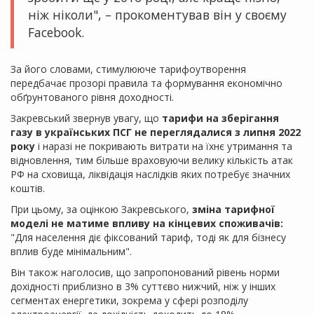
ніж ніколи", – прокоментував він у своєму
Facebook.
За його словами, стимулююче тарифоутворення
передбачає прозорі правила та формування економічно
обґрунтованого рівня доходності.
Закревський звернув увагу, що
тарифи на зберігання
газу в українських ПСГ не переглядалися з липня 2022
року
і наразі не покривають витрати на їхнє утримання та
відновлення, тим більше враховуючи велику кількість атак
РФ на сховища, ліквідація наслідків яких потребує значних
коштів.
При цьому, за оцінкою Закревського,
зміна тарифної
моделі не матиме впливу на кінцевих споживачів:
"Для населення діє фіксований тариф, тоді як для бізнесу
вплив буде мінімальним".
Він також наголосив, що запропонований рівень норми
дохідності приблизно в 3% суттєво нижчий, ніж у інших
сегментах енергетики, зокрема у сфері розподілу