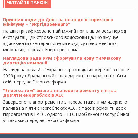
ЧИТАЙТЕ ТАКОЖ
Приплив води до Дністра впав до історичного
мінімуму – "Укргідроенерго"
На Дністрі зафіксовано найнижчий приплив за весь період
експлуатації Дністровського водосховища, що змушує
здійснювати санітарні попуски води, суттєво менші за
мінімальні, передає Енергореформа.
Наглядова рада УРМ сформувала нову тимчасову
дирекцію компанії
Наглядова рада АТ "Українські розподільні мережі" 5 серпня
2026 року обрала новий склад дирекції товариства з п’яти
осіб, передає Енергореформа.
"Енергоатом" вивів з планового ремонту п'ять з
дев'яти енергоблоків АЕС
Завершено планові ремонти з перевантаженням ядерного
палива на п'яти енергоблоках АЕС, а також ремонти двох
гідроагрегатів ГАЕС, одного – ГЕС і мобільної газотурбінної
установки, передає Енергореформа.