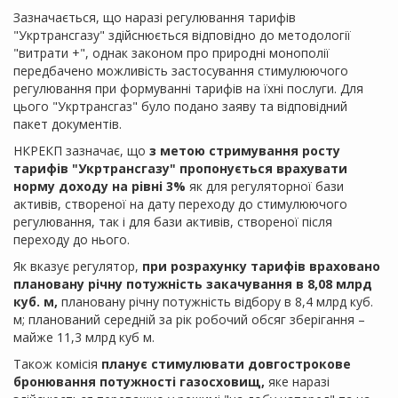
Зазначається, що наразі регулювання тарифів
"Укртрансгазу" здійснюється відповідно до методології
"витрати +", однак законом про природні монополії
передбачено можливість застосування стимулюючого
регулювання при формуванні тарифів на їхні послуги. Для
цього "Укртрансгаз" було подано заяву та відповідний
пакет документів.
НКРЕКП зазначає, що
з метою стримування росту
тарифів "Укртрансгазу" пропонується врахувати
норму доходу на рівні 3%
як для регуляторної бази
активів, створеної на дату переходу до стимулюючого
регулювання, так і для бази активів, створеної після
переходу до нього.
Як вказує регулятор,
при розрахунку тарифів враховано
плановану річну потужність закачування в 8,08 млрд
куб. м,
плановану річну потужність відбору в 8,4 млрд куб.
м; планований середній за рік робочий обсяг зберігання –
майже 11,3 млрд куб м.
Також комісія
планує стимулювати довгострокове
бронювання потужності газосховищ,
яке наразі