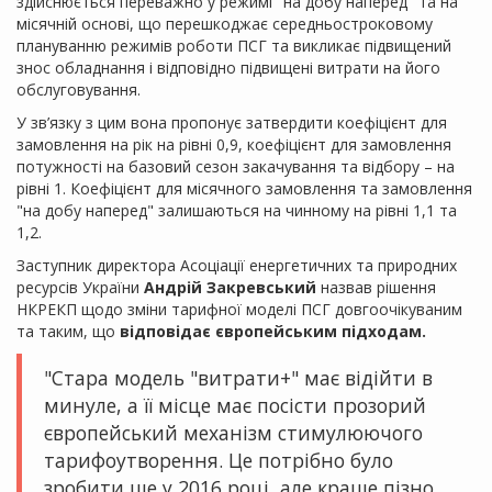
здійснюється переважно у режимі "на добу наперед" та на
місячній основі, що перешкоджає середньостроковому
плануванню режимів роботи ПСГ та викликає підвищений
знос обладнання і відповідно підвищені витрати на його
обслуговування.
У зв’язку з цим вона пропонує затвердити коефіцієнт для
замовлення на рік на рівні 0,9, коефіцієнт для замовлення
потужності на базовий сезон закачування та відбору – на
рівні 1. Коефіцієнт для місячного замовлення та замовлення
"на добу наперед" залишаються на чинному на рівні 1,1 та
1,2.
Заступник директора Асоціації енергетичних та природних
ресурсів України
Андрій Закревський
назвав рішення
НКРЕКП щодо зміни тарифної моделі ПСГ довгоочікуваним
та таким, що
відповідає європейським підходам.
"Стара модель "витрати+" має відійти в
минуле, а її місце має посісти прозорий
європейський механізм стимулюючого
тарифоутворення. Це потрібно було
зробити ще у 2016 році, але краще пізно,