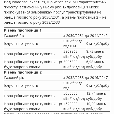
Водночас зазначається, що через технічні характеристики
проєкту, зазначений у ньому рівень пропозиції 1 може
пропонуватися замовникам послуг транспортування не
раніше газового року 2030/2031, а рівень пропозиції 2 – не
раніше газового року 2032/2033.
Рівень пропозиції 1
Газовий Рік
з 2030/2031 до 2044/2045
0 кВт*год/
Існуюча потужність
0 м. куб/добу
год 0 м.
3869863
8,73 млн м.
Нова (збільшена) потужність
кВт*год/год
куб/добу
Нова (збільшена) потужність, що
3095890
6,98 млн м.
буде запропонована
кВт*год/год
куб/добу
Рівень пропозиції 2
Газовий рік
з 2032/2033 до 2046/2047
0 кВт*год/
Існуюча потужність
0 м. куб/добу
год
5650000
12,74 млн м.
Нова (збільшена) потужність
кВт*год/год
куб/добу
Нова (збільшена) потужність, що
4520000
10,20 млн м.
буде запропонована
кВт*год/год
куб/добу