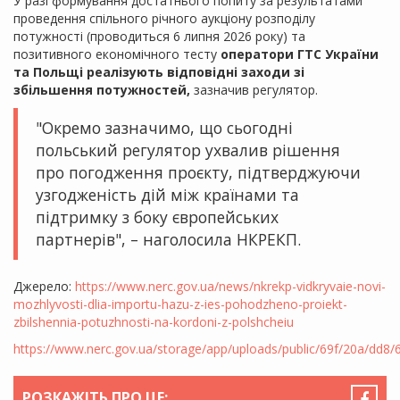
У разі формування достатнього попиту за результатами
проведення спільного річного аукціону розподілу
потужності (проводиться 6 липня 2026 року) та
позитивного економічного тесту
оператори ГТС України
та Польщі реалізують відповідні заходи зі
збільшення потужностей,
зазначив регулятор.
"Окремо зазначимо, що сьогодні
польський регулятор ухвалив рішення
про погодження проєкту, підтверджуючи
узгодженість дій між країнами та
підтримку з боку європейських
партнерів", – наголосила НКРЕКП.
Джерело:
https://www.nerc.gov.ua/news/nkrekp-vidkryvaie-novi-
mozhlyvosti-dlia-importu-hazu-z-ies-pohodzheno-proiekt-
zbilshennia-potuzhnosti-na-kordoni-z-polshcheiu
https://www.nerc.gov.ua/storage/app/uploads/public/69f/20a/dd
РОЗКАЖІТЬ ПРО ЦЕ: