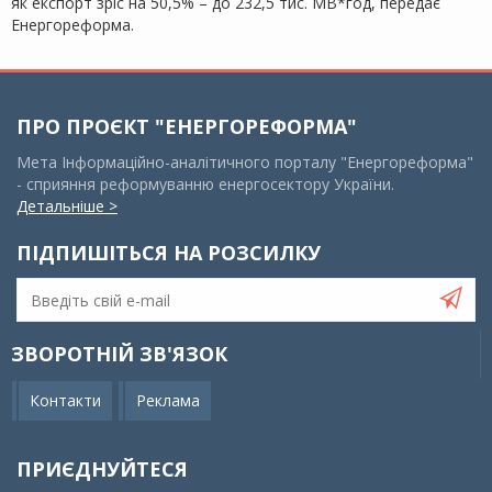
як експорт зріс на 50,5% – до 232,5 тис. МВ*год, передає
Енергореформа.
ПРО ПРОЄКТ "ЕНЕРГОРЕФОРМА"
Мета Інформаційно-аналітичного порталу "Енергореформа"
- сприяння реформуванню енергосектору України.
Детальніше >
ПІДПИШІТЬСЯ НА РОЗСИЛКУ
ЗВОРОТНІЙ ЗВ'ЯЗОК
Контакти
Реклама
ПРИЄДНУЙТЕСЯ