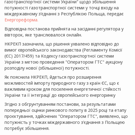
газотранспортної системи України" щодо збільшення
потужності газотранспортної системи у точці входу на
міждержавному з’єднанні з Республікою Польща, передає
Енергореформа.
Відповідна постанова прийнята на засіданні регулятора у
вівторок, яке транслювалося онлайн.
НКРЕКП зазначила, що рішення ухвалено відповідно до
вимог європейського законодавства (Регламенту Комісії
(ЄС) 2017/459) та Кодексу газотранспортної системи
України з метою проведення "Оператором ГТС" аукціону
розподілу нової (збільшеної) потужності.
Як пояснила НКРЕКП, йдеться про розширення
можливостей імпорту природного газу з країн ЄС, що є
важливим кроком для посилення енергетичної стійкості
України та її інтеграції до європейського енергоринку
Згідно з обгрунтуванням постанови, за результатами
попередньої оцінки ринкового попиту в 2025 році та етапу
проєктування, здійснених "Оператором ГТС", виявлено, що
потужність у точках міждержавного з’єднання з Польщею
потребує збільшення.