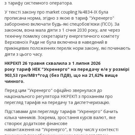
з тарифу системного оператора.
У тексті закону про market coupling №4834-IX була
прописана норма, згідно з якою в тариф "Укренерго"
заборонено включати будь-які спецобов'язки (ПСО). За
законом, вона мала діяти з 1 січня 2030 року, але через
технічну помилку секретаріату енергетичного комітету
Верховноїх Ради не була включена в наведений в
прикінцевих положеннях перелік норм закону, які починають
діяти з цього часу.
НКРЕКП 26 травня схвалила з 1 липня 2026
року тариф НЕК "Укренерго" на передачу е/е у розмірі
903,53 грн/МВт*год (без ПДВ), що на 21,62% вище
чинного.
Перед цим "Укренерго" офіційно звернулася до
національного регулятора НКРЕКП з проханням про
перегляд тарифів на передачу та диспетчеризацію.
Підставами для перегляду тарифів "Укренерго" бачить
кілька чинників. Зокрема, зростання курсів валют, яке
створює додаткове фінансове
навантаження на "Укренерго", в тому числі у контексті