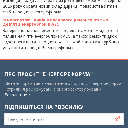
Наглядова рада АТ "Українські розподільні мережі" 5 серпня
2026 року обрала новий склад дирекції товариства з п’яти
осіб, передає Енергореформа.
"Енергоатом" вивів з планового ремонту п'ять з
дев'яти енергоблоків АЕС
Завершено планові ремонти з перевантаженням ядерного
палива на п'яти енергоблоках АЕС, а також ремонти двох
гідроагрегатів ГАЕС, одного – ГЕС і мобільної газотурбінної
установки, передає Енергореформа.
ПРО ПРОЄКТ "ЕНЕРГОРЕФОРМА"
Мета Інформаційно-аналітичного порталу "Енергореформа"
- сприяння реформуванню енергосектору України.
Детальніше >
ПІДПИШІТЬСЯ НА РОЗСИЛКУ