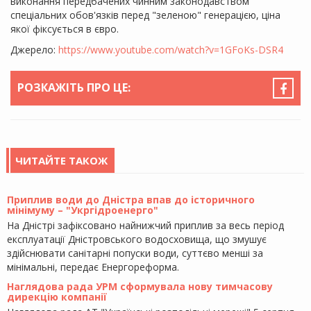
виконання передбачених чинним законодавством
спеціальних обов'язків перед "зеленою" генерацією, ціна
якої фіксується в євро.
Джерело:
https://www.youtube.com/watch?v=1GFoKs-DSR4
РОЗКАЖІТЬ ПРО ЦЕ:
ЧИТАЙТЕ ТАКОЖ
Приплив води до Дністра впав до історичного
мінімуму – "Укргідроенерго"
На Дністрі зафіксовано найнижчий приплив за весь період
експлуатації Дністровського водосховища, що змушує
здійснювати санітарні попуски води, суттєво менші за
мінімальні, передає Енергореформа.
Наглядова рада УРМ сформувала нову тимчасову
дирекцію компанії