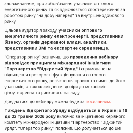
зловживанням, про зобов’язання учасників оптового
енергетичного ринку та як здійснюється спостереження за
роботою ринку "на добу наперед" та внутрішньодобового
ринку.
Цільова аудиторія заходу:
учасники оптового
енергетичного ринку електроенергії, представники
бізнесу, органів державної влади, аналітики,
представники ЗМІ та експертне середовище.
"Оператор ринку" зазначив, що
проведення вебінару
відповідає принципам міжнародної ініціативи
"Партнерство "Відкритий Уряд"
і спрямоване на
підвищення прозорості функціонування оптового
енергетичного ринку, роз’яснення правил та вимог до його
учасників, а також зміцнення довіри до механізмів
ціноутворення та ринкового нагляду.
Доєднатися до вебінару можна буде за
посиланням.
Тиждень Відкритого Уряду відбудеться в Україні з 18
до 22 травня 2026 року
включно за ініціативою Керівного
комітету міжнародної Ініціативи "Партнерство "Відкритий
Уряд". "Оператор ринку" пояснив, що долучається до цієї