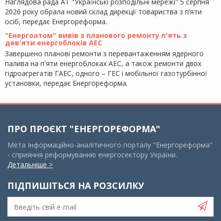
Наглядова рада АТ "Українські розподільні мережі" 5 серпня
2026 року обрала новий склад дирекції товариства з п’яти
осіб, передає Енергореформа.
"Енергоатом" вивів з планового ремонту п'ять з
дев'яти енергоблоків АЕС
Завершено планові ремонти з перевантаженням ядерного
палива на п'яти енергоблоках АЕС, а також ремонти двох
гідроагрегатів ГАЕС, одного – ГЕС і мобільної газотурбінної
установки, передає Енергореформа.
ПРО ПРОЄКТ "ЕНЕРГОРЕФОРМА"
Мета Інформаційно-аналітичного порталу "Енергореформа"
- сприяння реформуванню енергосектору України.
Детальніше >
ПІДПИШІТЬСЯ НА РОЗСИЛКУ