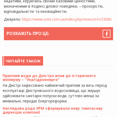
ініціативи, керуючись своїми базовими цінностями,
визначеними в Кодексі ділової поведінки, – прозорістю,
відповідальністю та інноваційністю.
Джерело:
https://www.oree.com.ua/index.php/newsctr/n/33080
РОЗКАЖІТЬ ПРО ЦЕ:
ЧИТАЙТЕ ТАКОЖ
Приплив води до Дністра впав до історичного
мінімуму – "Укргідроенерго"
На Дністрі зафіксовано найнижчий приплив за весь період
експлуатації Дністровського водосховища, що змушує
здійснювати санітарні попуски води, суттєво менші за
мінімальні, передає Енергореформа.
Наглядова рада УРМ сформувала нову тимчасову
дирекцію компанії