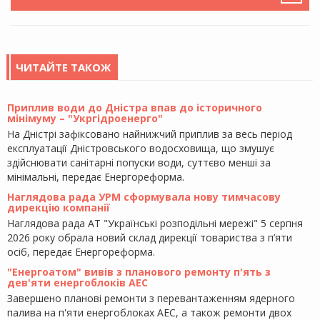
ЧИТАЙТЕ ТАКОЖ
Приплив води до Дністра впав до історичного
мінімуму – "Укргідроенерго"
На Дністрі зафіксовано найнижчий приплив за весь період
експлуатації Дністровського водосховища, що змушує
здійснювати санітарні попуски води, суттєво менші за
мінімальні, передає Енергореформа.
Наглядова рада УРМ сформувала нову тимчасову
дирекцію компанії
Наглядова рада АТ "Українські розподільні мережі" 5 серпня
2026 року обрала новий склад дирекції товариства з п’яти
осіб, передає Енергореформа.
"Енергоатом" вивів з планового ремонту п'ять з
дев'яти енергоблоків АЕС
Завершено планові ремонти з перевантаженням ядерного
палива на п'яти енергоблоках АЕС, а також ремонти двох