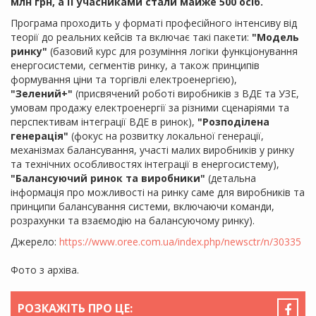
млн грн, а її учасниками стали майже 500 осіб.
Програма проходить у форматі професійного інтенсиву від
теорії до реальних кейсів та включає такі пакети:
"Модель
ринку"
(базовий курс для розуміння логіки функціонування
енергосистеми, сегментів ринку, а також принципів
формування ціни та торгівлі електроенергією),
"Зелений+"
(присвячений роботі виробників з ВДЕ та УЗЕ,
умовам продажу електроенергії за різними сценаріями та
перспективам інтеграції ВДЕ в ринок),
"Розподілена
генерація"
(фокус на розвитку локальної генерації,
механізмах балансування, участі малих виробників у ринку
та технічних особливостях інтеграції в енергосистему),
"Балансуючий ринок та виробники"
(детальна
інформація про можливості на ринку саме для виробників та
принципи балансування системи, включаючи команди,
розрахунки та взаємодію на балансуючому ринку).
Джерело:
https://www.oree.com.ua/index.php/newsctr/n/30335
Фото з архіва.
РОЗКАЖІТЬ ПРО ЦЕ: