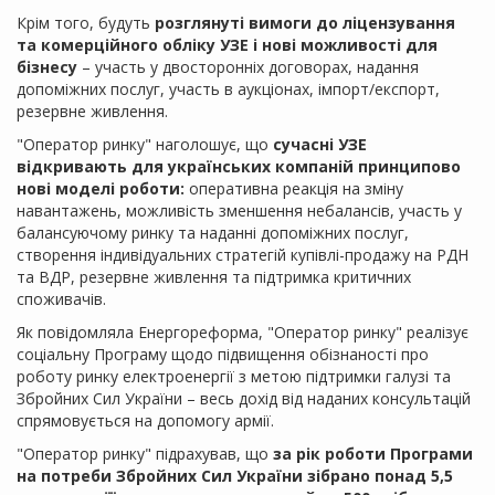
Крім того, будуть
розглянуті вимоги до ліцензування
та комерційного обліку УЗЕ і нові можливості для
бізнесу
– участь у двосторонніх договорах, надання
допоміжних послуг, участь в аукціонах, імпорт/експорт,
резервне живлення.
"Оператор ринку" наголошує, що
сучасні УЗЕ
відкривають для українських компаній принципово
нові моделі роботи:
оперативна реакція на зміну
навантажень, можливість зменшення небалансів, участь у
балансуючому ринку та наданні допоміжних послуг,
створення індивідуальних стратегій купівлі-продажу на РДН
та ВДР, резервне живлення та підтримка критичних
споживачів.
Як повідомляла Енергореформа, "Оператор ринку" реалізує
соціальну Програму щодо підвищення обізнаності про
роботу ринку електроенергії з метою підтримки галузі та
Збройних Сил України – весь дохід від наданих консультацій
спрямовується на допомогу армії.
"Оператор ринку" підрахував, що
за рік роботи Програми
на потреби Збройних Сил України зібрано понад 5,5