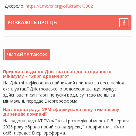
Джерело:
https://t.me/energyofukraine/3902
РОЗКАЖІТЬ ПРО ЦЕ:
ЧИТАЙТЕ ТАКОЖ
Приплив води до Дністра впав до історичного
мінімуму – "Укргідроенерго"
На Дністрі зафіксовано найнижчий приплив за весь період
експлуатації Дністровського водосховища, що змушує
здійснювати санітарні попуски води, суттєво менші за
мінімальні, передає Енергореформа.
Наглядова рада УРМ сформувала нову тимчасову
дирекцію компанії
Наглядова рада АТ "Українські розподільні мережі" 5 серпня
2026 року обрала новий склад дирекції товариства з п’яти
осіб, передає Енергореформа.