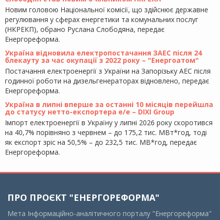
Новим головою Національної комісії, що здійснює державне
регулювання у сферах енергетики та комунальних послуг
(НКРЕКП), обрано Руслана Слободяна, передає
Енергореформа.
Україна відновила електропостачання ЗАЕС після 24
блекауту за час окупації з 2022 року – "Енергоатом"
Постачання електроенергії з України на Запорізьку АЕС після
годинної роботи на дизельгенераторах відновлено, передає
Енергореформа.
Україна в липні вперше за останні 10 місяців перейшла
до статусу нетто-експортера е/е – DIXI Group
Імпорт електроенергії в Україну у липні 2026 року скоротився
на 40,7% порівняно з червнем – до 175,2 тис. МВт*год, тоді
як експорт зріс на 50,5% – до 232,5 тис. МВ*год, передає
Енергореформа.
ПРО ПРОЄКТ "ЕНЕРГОРЕФОРМА"
Мета Інформаційно-аналітичного порталу "Енергореформа"