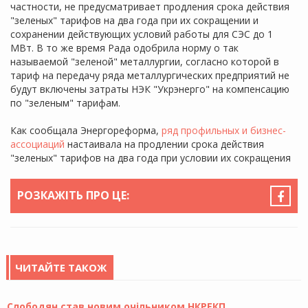
частности, не предусматривает продления срока действия
"зеленых" тарифов на два года при их сокращении и
сохранении действующих условий работы для СЭС до 1
МВт. В то же время Рада одобрила норму о так
называемой "зеленой" металлургии, согласно которой в
тариф на передачу ряда металлургических предприятий не
будут включены затраты НЭК "Укрэнерго" на компенсацию
по "зеленым" тарифам.
Как сообщала Энергореформа,
ряд профильных и бизнес-
ассоциаций
настаивала на продлении срока действия
"зеленых" тарифов на два года при условии их сокращения
РОЗКАЖІТЬ ПРО ЦЕ:
ЧИТАЙТЕ ТАКОЖ
Слободян став новим очільником НКРЕКП