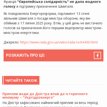
Фракція
"Європейська солідарність" не дала жодного
голосу
в підтримку призначення
Шмигаля
.
Як повідомляла Енергореформа, парламент 13 січня
звільнив
Шмигаля
з посади міністра оборони, яку він
обіймав з 17 липня 2025 року. Втім, у цей день не вистачило
голосів за призначення його першим віцепрем'єр-міністром–
міністром енергетики.
Джерело:
https://www.rada.gov.ua/video/rada-tv/64430.html
РОЗКАЖІТЬ ПРО ЦЕ:
ЧИТАЙТЕ ТАКОЖ
Приплив води до Дністра впав до історичного
мінімуму – "Укргідроенерго"
На Дністрі зафіксовано найнижчий приплив за весь період