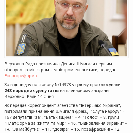
Верховна Рада призначила Дениса
Шмигаля
першим
віцепрем'єр-міністром – міністром енергетики, передає
Енергореформа.
За відповідну постанову №14378 у цілому проголосували
248 народних депутатів
на пленарному засіданні
Верховної Ради 14 січня.
Як передає кореспондент агентства "Інтерфакс-Україна",
підтримали призначення
Шмигаля
фракції "Слуга народу" –
167 депутатів "за", "Батьківщина" – 4, "Голос" – 8, групи
"Платформа за життя та мир" – 16, "Відновлення України" –
14, "За майбутнє" – 11, "Довіра" – 16, позафракційні – 12.