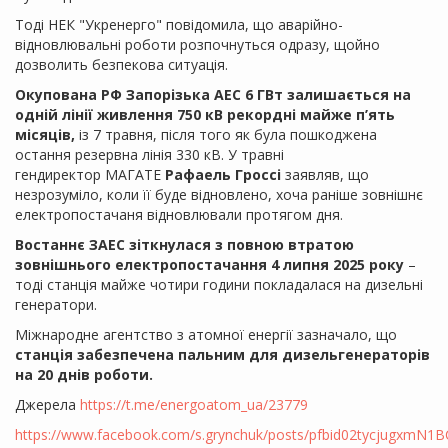
Тоді НЕК "Укренерго" повідомила, що аварійно-
відновлювальні роботи розпочнуться одразу, щойно
дозволить безпекова ситуація.
Окупована РФ Запорізька АЕС 6 ГВт залишається на
одній лінії живлення 750 кВ рекордні майже п’ять
місяців,
із 7 травня, після того як була пошкоджена
остання резервна лінія 330 кВ. У травні
гендиректор МАГАТЕ
Рафаель Гроссі
заявляв, що
незрозуміло, коли її буде відновлено, хоча раніше зовнішнє
електропостачаня відновлювали протягом дня.
Востаннє ЗАЕС зіткнулася з повною втратою
зовнішнього електропостачання 4 липня 2025 року
–
тоді станція майже чотири години покладалася на дизельні
генератори.
Міжнародне агентство з атомної енергії зазначало, що
станція забезпечена пальним для дизельгенераторів
на 20 днів роботи.
Джерела
https://t.me/energoatom_ua/23779
https://www.facebook.com/s.grynchuk/posts/pfbid02tycjug