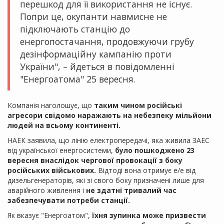
перешкод для її використання не існує.
Попри це, окупанти навмисне не
підключають станцію до
енергопостачання, продовжуючи грубу
дезінформаційну кампанію проти
України", – йдеться в повідомленні
"Енергоатома" 25 вересня.
Компанія наголошує, що
таким чином російські
агресори свідомо наражають на небезпеку мільйони
людей на всьому континенті.
НАЕК заявила, що лінію електропередачі, яка живила ЗАЕС
від української енергосистеми,
було пошкоджено 23
вересня внаслідок чергової провокації з боку
російських військових.
Відтоді вона отримує е/е від
дизельгенераторів, які зі свого боку призначені лише для
аварійного живлення і
не здатні тривалий час
забезпечувати потреби станції.
Як вказує "Енергоатом",
їхня зупинка може призвести