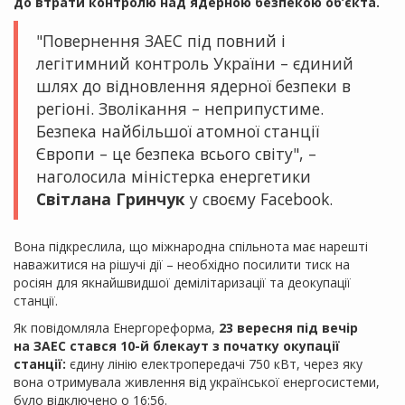
до втрати контролю над ядерною безпекою об’єкта.
"Повернення ЗАЕС під повний і
легітимний контроль України – єдиний
шлях до відновлення ядерної безпеки в
регіоні. Зволікання – неприпустиме.
Безпека найбільшої атомної станції
Європи – це безпека всього світу", –
наголосила міністерка енергетики
Світлана Гринчук
у своєму Facebook.
Вона підкреслила, що міжнародна спільнота має нарешті
наважитися на рішучі дії – необхідно посилити тиск на
росіян для якнайшвидшої демілітаризації та деокупації
станції.
Як повідомляла Енергореформа,
23 вересня під вечір
на ЗАЕС стався 10-й блекаут з початку окупації
станції:
єдину лінію електропередачі 750 кВт, через яку
вона отримувала живлення від української енергосистеми,
було відключено о 16:56.