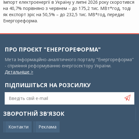
Імпорт електроенергії в Україну у липні 2026 року скоротився
на 40,7% порівняно з червнем – до 175,2 тис. МВт*год, тоді
як експорт зріс на 50,5% – до 232,5 тис. МВ*год, передає
Енергореформа.
ПРО ПРОЄКТ "ЕНЕРГОРЕФОРМА"
Мета Інформаційно-аналітичного порталу "Енергореформа"
- сприяння реформуванню енергосектору України.
Детальніше >
ПІДПИШІТЬСЯ НА РОЗСИЛКУ
ЗВОРОТНІЙ ЗВ'ЯЗОК
Контакти
Реклама