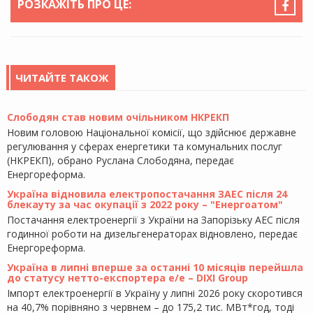
РОЗКАЖІТЬ ПРО ЦЕ:
ЧИТАЙТЕ ТАКОЖ
Слободян став новим очільником НКРЕКП
Новим головою Національної комісії, що здійснює державне
регулювання у сферах енергетики та комунальних послуг
(НКРЕКП), обрано Руслана Слободяна, передає
Енергореформа.
Україна відновила електропостачання ЗАЕС після 24
блекауту за час окупації з 2022 року – "Енергоатом"
Постачання електроенергії з України на Запорізьку АЕС після
годинної роботи на дизельгенераторах відновлено, передає
Енергореформа.
Україна в липні вперше за останні 10 місяців перейшла
до статусу нетто-експортера е/е – DIXI Group
Імпорт електроенергії в Україну у липні 2026 року скоротився
на 40,7% порівняно з червнем – до 175,2 тис. МВт*год, тоді