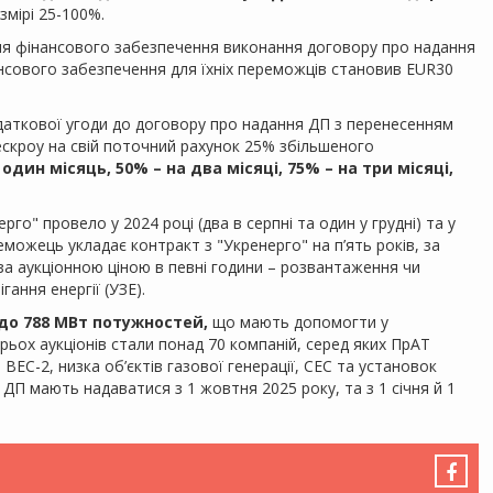
змірі 25-100%.
ня фінансового забезпечення виконання договору про надання
ансового забезпечення для їхніх переможців становив EUR30
даткової угоди до договору про надання ДП з перенесенням
 ескроу на свій поточний рахунок 25% збільшеного
один місяць, 50% – на два місяці, 75% – на три місяці,
рго" провело у 2024 році (два в серпні та один у грудні) та у
реможець укладає контракт з "Укренерго" на п’ять років, за
за аукціонною ціною в певні години – розвантаження чи
гання енергії (УЗЕ).
до 788 МВт потужностей,
що мають допомогти у
ьох аукціонів стали понад 70 компаній, серед яких ПрАТ
ВЕС-2, низка об’єктів газової генерації, СЕС та установок
, ДП мають надаватися з 1 жовтня 2025 року, та з 1 січня й 1