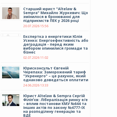
Cтарший юрист "Altelaw &
Sempra" Михайло Журкевич: Що
змінилося в бронюванні для
підприємств ПЕК у 2026 році
20.07.2026 15:56
Експертка з енергетики Юлія
Усенко: Енергоефективність або
деградація - перед яким
вибором опинилися громади та
бізнес
02.07.2026 11:02
Юрисконсульт Євгеній
Черепаха: Заморожений тариф
"Укренерго" – це рахунок, який
однаково доведеться оплатити
24.06.2026 13:33
Юрист Altelaw & Sempra Сергій
Філіпʼєв: Лібералізація ринку е/е
– вплив постанови КМУ №644 та
інших актів по закону №4777-IX
на розподілену генерацію та
ВДЕ