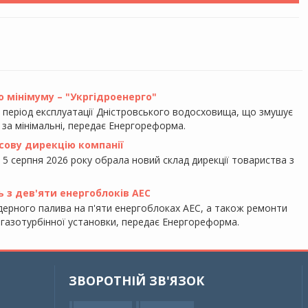
 мінімуму – "Укргідроенерго"
ь період експлуатації Дністровського водосховища, що змушує
 за мінімальні, передає Енергореформа.
сову дирекцію компанії
 5 серпня 2026 року обрала новий склад дирекції товариства з
ь з дев'яти енергоблоків АЕС
ерного палива на п'яти енергоблоках АЕС, а також ремонти
ї газотурбінної установки, передає Енергореформа.
ЗВОРОТНІЙ ЗВ'ЯЗОК