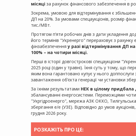
місяці
за рахунок фінансового забезпечення в ро
Зокрема, умовою для відтермінування є збільшен
ДП на 20%. За умовами спецаукціонів, розмір фін
тис./МВт.
Протягом п’яти робочих днів з дати укладення до
його термінів "Укренерго" перераховує з рахунку
фінзабезпечення
у разі відтермінування ДП на 
100% – на чотири місяці.
Перші в історії довгострокові спецаукціони "Укрене
2025 році (один у травні). Їхня суть у тому, що пе
яким вона гарантовано купує у нього доппослуги 
завантаження об’єкта генерації чи установки збері
За їхніми результатами
НЕК в цілому придбала 
збалансуванні енергосистеми. Переможцями чотир
"Укргідроенерго", мережа АЗК ОККО, Тилігульська 
зберігання е/е (УЗЕ). Відповідно до умов аукціонів
грудня 2026 року.
РОЗКАЖІТЬ ПРО ЦЕ: