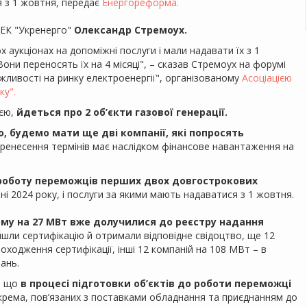
я з 1 жовтня, передає
Енергореформа.
НЕК "Укренерго"
Олександр Стремоух.
х аукціонах на допоміжні послуги і мали надавати їх з 1
ни переносять їх на 4 місяці", – сказав Стремоух на форумі
жливості на ринку електроенергії", організованому
Асоціацією
ку".
ією,
йдеться про 2 об’єкти газової генерації.
, будемо мати ще дві компанії, які попросять
еренесення термінів має наслідком фінансове навантаження на
роботу переможців перших двох довгострокових
пні 2024 року, і послуги за якими мають надаватися з 1 жовтня.
лому на 27 МВт вже долучилися до реєстру надання
шли сертифікацію й отримали відповідне свідоцтво, ще 12
ходження сертифікації, інші 12 компаній на 108 МВт – в
ань.
, що
в процесі підготовки об’єктів до роботи переможці
рема, пов’язаних з поставками обладнання та приєднанням до