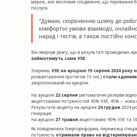
мереж, але висловив сподівання, що переважна бі
послуги.
"Думаю, скороченню шляху до робот
комфортні умови взаємодії, онлайнс
нарад і тестів, а також постійні кон
Він звернув увагу, що в результаті проведених ау
займатимуть саме УЗЕ.
Зокрема,
УЗЕ на аукціоні 15 серпня 2024 року
розвантаження протягом 15 сек.)
стали єдиними
запропонованій на аукціоні.
На аукціоні
22 серпня
(автоматичні резерви відно
акцептованих потужностей 45% УЗЕ, 45% – нова га
Результати акцепту на аукціоні
24 грудня
2024 ро
генерація.
На аукціоні
27 травня
акцептовано 90% УЗЕ та 10%
Як повідомляла Енергореформа, переможці спеціа
потужність
отримали право на відтермінуванн