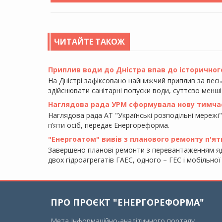
ЧИТАЙТЕ ТАКОЖ
Приплив води до Дністра впав до історичного
На Дністрі зафіксовано найнижчий приплив за вес
здійснювати санітарні попуски води, суттєво менші
Наглядова рада УРМ сформувала нову тимча
Наглядова рада АТ "Українські розподільні мережі"
п’яти осіб, передає Енергореформа.
"Енергоатом" вивів з планового ремонту п'ят
Завершено планові ремонти з перевантаженням яд
двох гідроагрегатів ГАЕС, одного – ГЕС і мобільно
ПРО ПРОЄКТ "ЕНЕРГОРЕФОРМА"
Мета Інформаційно-аналітичного порталу