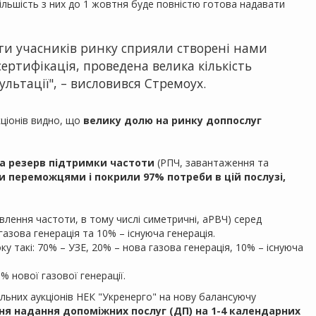
льшість з них до 1 жовтня буде повністю готова надавати
и учасників ринку сприяли створені нами
ертифікація, проведена велика кількість
сультації", – висловився Стремоух.
кціонів видно, що
велику долю на ринку доппослуг
 на резерв підтримки частоти
(РПЧ, завантаження та
 переможцями і покрили 97% потреби в цій послузі,
влення частоти, в тому числі симетричні, аРВЧ) серед
зова генерація та 10% – існуюча генерація.
ку такі: 70% – УЗЕ, 20% – нова газова генерація, 10% – існуюча
 нової газової генерації.
льних аукціонів НЕК "Укренерго" на нову балансуючу
я надання допоміжних послуг (ДП) на 1-4 календарних