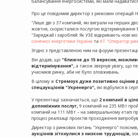
балансування енергосистеми, які мали надаватис
Про це повідомив директор з ринкових операцій 
"Лише дві з 37 компаній, які виграли на перших дво
жовтня, скористалися послугою відтермінування Во
"Заряджай і заробляй: Як УЗЕ відкривають нові мо
сонячної енергетики України
та
АТ "Оператор рин
Згідно з представленою ним на форумі презентац
Він додав, що
"ближче до 15 вересня, можливо
відтермінування",
а також звернув увагу, що п
учасників ринку, аби не було зловживань.
В цілому ж
Стремоух дуже позитивно оцінив 
спецаукціонів "Укренерго",
які відбулися в сер
У презентації зазначається, що
2 компанії в ці
допоміжних послуг,
9 компаній на 235 МВт прой
компаній на 111 МВт – на завершальному етапі про
процесі реалізації проєктів проходження випробув
Директор з ринкових питань "Укренерго" пояснив
аукціонів зіткнулися з низкою труднощів,
зок