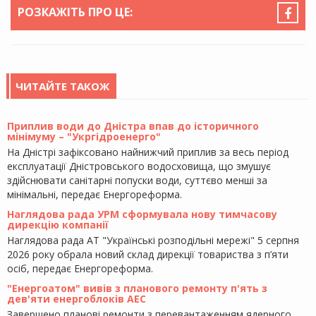
РОЗКАЖІТЬ ПРО ЦЕ:
ЧИТАЙТЕ ТАКОЖ
Приплив води до Дністра впав до історичного
мінімуму – "Укргідроенерго"
На Дністрі зафіксовано найнижчий приплив за весь період
експлуатації Дністровського водосховища, що змушує
здійснювати санітарні попуски води, суттєво менші за
мінімальні, передає Енергореформа.
Наглядова рада УРМ сформувала нову тимчасову
дирекцію компанії
Наглядова рада АТ "Українські розподільні мережі" 5 серпня
2026 року обрала новий склад дирекції товариства з п’яти
осіб, передає Енергореформа.
"Енергоатом" вивів з планового ремонту п'ять з
дев'яти енергоблоків АЕС
Завершено планові ремонти з перевантаженням ядерного