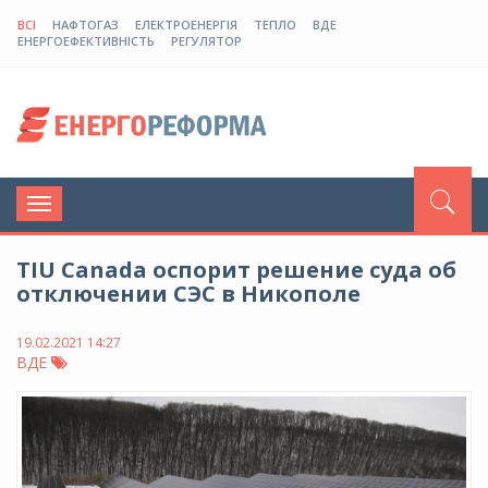
ВСІ
НАФТОГАЗ
ЕЛЕКТРОЕНЕРГІЯ
ТЕПЛО
ВДЕ
ЕНЕРГОЕФЕКТИВНІСТЬ
РЕГУЛЯТОР
Toggle
navigation
TIU Canada оспорит решение суда об
отключении СЭС в Никополе
19.02.2021 14:27
ВДЕ