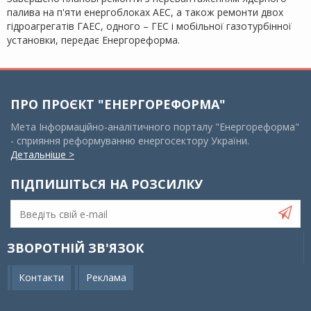
палива на п'яти енергоблоках АЕС, а також ремонти двох
гідроагрегатів ГАЕС, одного – ГЕС і мобільної газотурбінної
установки, передає Енергореформа.
ПРО ПРОЄКТ "ЕНЕРГОРЕФОРМА"
Мета Інформаційно-аналітичного порталу "Енергореформа"
- сприяння реформуванню енергосектору України.
Детальніше >
ПІДПИШІТЬСЯ НА РОЗСИЛКУ
ЗВОРОТНІЙ ЗВ'ЯЗОК
Контакти
Реклама