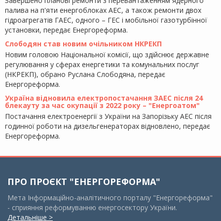
Завершено планові ремонти з перевантаженням ядерного
палива на п'яти енергоблоках АЕС, а також ремонти двох
гідроагрегатів ГАЕС, одного – ГЕС і мобільної газотурбінної
установки, передає Енергореформа.
Слободян став новим очільником НКРЕКП
Новим головою Національної комісії, що здійснює державне
регулювання у сферах енергетики та комунальних послуг
(НКРЕКП), обрано Руслана Слободяна, передає
Енергореформа.
Україна відновила електропостачання ЗАЕС після 24
блекауту за час окупації з 2022 року – "Енергоатом"
Постачання електроенергії з України на Запорізьку АЕС після
годинної роботи на дизельгенераторах відновлено, передає
Енергореформа.
ПРО ПРОЄКТ "ЕНЕРГОРЕФОРМА"
Мета Інформаційно-аналітичного порталу "Енергореформа"
- сприяння реформуванню енергосектору України.
Детальніше >