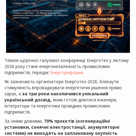
Темою щорічної галузевої конференції Енерготех у лютому
2026 року стане енергонезалежність промислових
підприємств, передає
Енергореформа.
Як зазначають організатори Енерготех-2026, блекаути
стимулюють впроваджувати енергетичні рішення прямо
зараз, а
за три роки накопичився унікальний
український досвід,
яким готові ділитися інженери,
інтегратори та енергетики провідних промислових
підприємств.
За їхніми дланими,
70% проєктів (когенераційні
установки, сонячні електростанції, акумуляторні
системи) не виходять на заплановану окупність