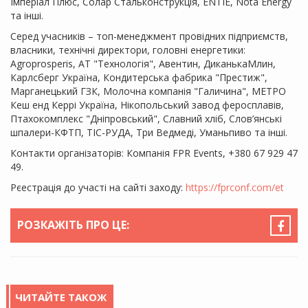
Імперіал Плюс, Солар Стальконструкція, ENTIE, Nota Energy
та інші.
Серед учасників – топ-менеджмент провідних підприємств,
власники, технічні директори, головні енергетики:
Agroprosperis, АТ "Технологія", Авентин, ДиканькаМлин,
Карлсберг Україна, Кондитерська фабрика "Престиж",
Марганецький ГЗК, Молочна компанія "Галичина", МЕТРО
Кеш енд Керрі Україна, Нікопольський завод феросплавів,
Птахокомплекс "Дніпровський", Славний хліб, Слов’янські
шпалери-КФТП, ТІС-РУДА, Три Ведмеді, Уманьпиво та інші.
Контакти організаторів: Компанія FPR Events, +380 67 929 47
49.
Рєестрація до участі на сайті заходу:
https://fprconf.com/et
РОЗКАЖІТЬ ПРО ЦЕ:
ЧИТАЙТЕ ТАКОЖ