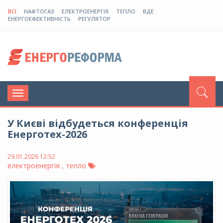
ВСІ
НАФТОГАЗ
ЕЛЕКТРОЕНЕРГІЯ
ТЕПЛО
ВДЕ
ЕНЕРГОЕФЕКТИВНІСТЬ
РЕГУЛЯТОР
Toggle
navigation
У Києві відбудеться конференція
Енерготех-2026
29.01.2026 12:52
електроенергія , тепло