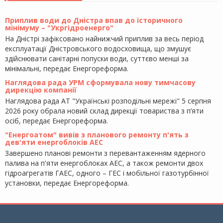
Приплив води до Дністра впав до історичного
мінімуму – "Укргідроенерго"
На Дністрі зафіксовано найнижчий приплив за весь період
експлуатації Дністровського водосховища, що змушує
здійснювати санітарні попуски води, суттєво менші за
мінімальні, передає Енергореформа.
Наглядова рада УРМ сформувала нову тимчасову
дирекцію компанії
Наглядова рада АТ "Українські розподільні мережі" 5 серпня
2026 року обрала новий склад дирекції товариства з п’яти
осіб, передає Енергореформа.
"Енергоатом" вивів з планового ремонту п'ять з
дев'яти енергоблоків АЕС
Завершено планові ремонти з перевантаженням ядерного
палива на п'яти енергоблоках АЕС, а також ремонти двох
гідроагрегатів ГАЕС, одного – ГЕС і мобільної газотурбінної
установки, передає Енергореформа.