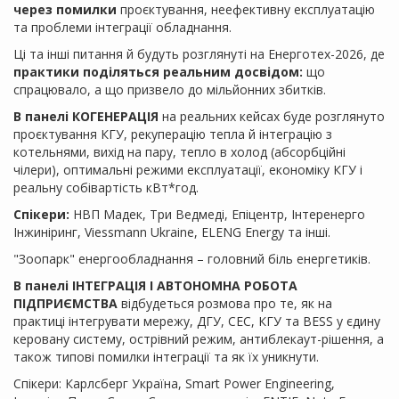
через помилки
проєктування, неефективну експлуатацію
та проблеми інтеграції обладнання.
Ці та інші питання й будуть розглянуті на Енерготех-2026, де
практики поділяться реальним досвідом:
що
спрацювало, а що призвело до мільйонних збитків.
В панелі КОГЕНЕРАЦІЯ
на реальних кейсах буде розглянуто
проєктування КГУ, рекуперацію тепла й інтеграцію з
котельнями, вихід на пару, тепло в холод (абсорбційні
чілери), оптимальні режими експлуатації, економіку КГУ і
реальну собівартість кВт*год.
Спікери:
НВП Мадек, Три Ведмеді, Епіцентр, Інтеренерго
Інжиніринг, Viessmann Ukraine, ELENG Energy та інші.
"Зоопарк" енергообладнання – головний біль енергетиків.
В панелі ІНТЕГРАЦІЯ І АВТОНОМНА РОБОТА
ПІДПРИЄМСТВА
відбудеться розмова про те, як на
практиці інтегрувати мережу, ДГУ, СЕС, КГУ та BESS у єдину
керовану систему, острівний режим, антиблекаут-рішення, а
також типові помилки інтеграції та як їх уникнути.
Спікери: Карлсберг Україна, Smart Power Engineering,