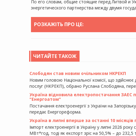
По его словам, общие стоящие перед Литвой и У
энергетического партнерства между двумя госуд
РОЗКАЖІТЬ ПРО ЦЕ:
ЧИТАЙТЕ ТАКОЖ
Слободян став новим очільником НКРЕКП
Новим головою Національної комісії, що здійснює
послуг (НКРЕКП), обрано Руслана Слободяна, пер
Україна відновила електропостачання ЗАЕС піс
"Енергоатом"
Постачання електроенергії з України на Запорізьк
передає Енергореформа.
Україна в липні вперше за останні 10 місяців
Імпорт електроенергії в Україну у липні 2026 року 
МВт*год, тоді як експорт зріс на 50,5% – до 232,