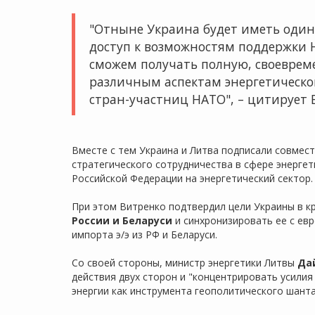
"Отныне Украина будет иметь один
доступ к возможностям поддержки 
сможем получать полную, своеврем
различным аспектам энергетическо
стран-участниц НАТО", – цитирует 
Вместе с тем Украина и Литва подписали совме
стратегического сотрудничества в сфере энергет
Российской Федерации на энергетический сектор.
При этом Витренко подтвердил цели Украины в 
России и Беларуси
и синхронизировать ее с евр
импорта э/э из РФ и Беларуси.
Со своей стороны, министр энергетики Литвы
Да
действия двух сторон и "концентрировать усили
энергии как инструмента геополитического шанта