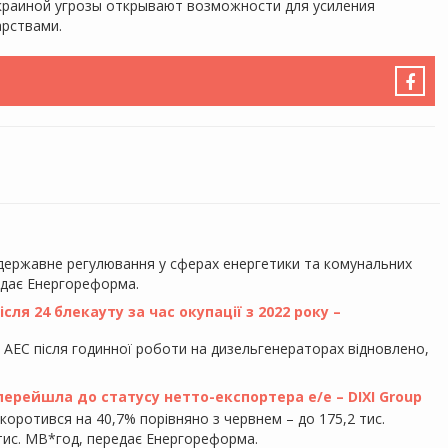
краиной угрозы открывают возможности для усиления
арствами.
 державне регулювання у сферах енергетики та комунальних
едає Енергореформа.
ля 24 блекауту за час окупації з 2022 року –
у АЕС після годинної роботи на дизельгенераторах відновлено,
 перейшла до статусу нетто-експортера е/е – DIXI Group
скоротився на 40,7% порівняно з червнем – до 175,2 тис.
5 тис. МВ*год, передає Енергореформа.