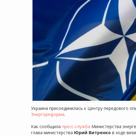
Украина присоединилась к Центру передового оп
Энергореформа
.
Как сообщила
пресс-служба
Министерства энерге
глава министерства
Юрий Витренко
в ходе виз