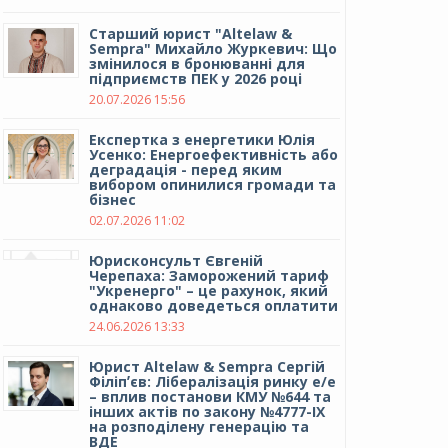
Cтарший юрист "Altelaw &
Sempra" Михайло Журкевич: Що
змінилося в бронюванні для
підприємств ПЕК у 2026 році
20.07.2026 15:56
Експертка з енергетики Юлія
Усенко: Енергоефективність або
деградація - перед яким
вибором опинилися громади та
бізнес
02.07.2026 11:02
Юрисконсульт Євгеній
Черепаха: Заморожений тариф
"Укренерго" – це рахунок, який
однаково доведеться оплатити
24.06.2026 13:33
Юрист Altelaw & Sempra Сергій
Філіпʼєв: Лібералізація ринку е/е
– вплив постанови КМУ №644 та
інших актів по закону №4777-IX
на розподілену генерацію та
ВДЕ