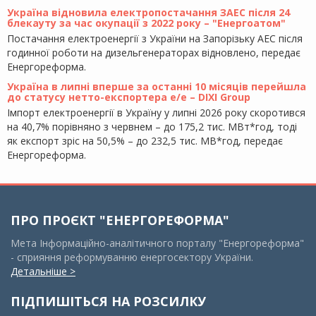
Україна відновила електропостачання ЗАЕС після 24
блекауту за час окупації з 2022 року – "Енергоатом"
Постачання електроенергії з України на Запорізьку АЕС після
годинної роботи на дизельгенераторах відновлено, передає
Енергореформа.
Україна в липні вперше за останні 10 місяців перейшла
до статусу нетто-експортера е/е – DIXI Group
Імпорт електроенергії в Україну у липні 2026 року скоротився
на 40,7% порівняно з червнем – до 175,2 тис. МВт*год, тоді
як експорт зріс на 50,5% – до 232,5 тис. МВ*год, передає
Енергореформа.
ПРО ПРОЄКТ "ЕНЕРГОРЕФОРМА"
Мета Інформаційно-аналітичного порталу "Енергореформа"
- сприяння реформуванню енергосектору України.
Детальніше >
ПІДПИШІТЬСЯ НА РОЗСИЛКУ