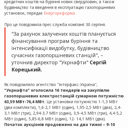
кредитних коштів на буріння нових свердловин, а також
будівництво та введення в експлуатацію газопоршневих
установок, передає
Енергореформа.
Про це повідомила прес-служба компанії 30 серпня.
"За рахунок залучених коштів планується
фінансування програм буріння та
інтенсифікації видобутку, будівництво
сучасних газопоршневих станцій", –
уточнив директор "Укрнафти"
Сергій
Корецький.
Як повідомляло агентство "Інтерфакс-Україна",
"Укрнафта" оголосила 16 тендерів на закупівлю
газопоршневих електростанцій сумарною потужністю
63,59 МВт-76,4 МВт.
Це установки потужністю 1-1,3 МВт
(два комплекти), 1,6-2,1 МВт (один), 1,95-2,5 МВт (два), 2,4-
3,1 МВт (три), 2,94-3,7 МВт (один), 3,9-4,5 МВт (три), 4,4-5,2
МВт (один), 5,85-6,8 МВт (один), 12- 14,1 МВт (два).
Початок аукціонів продовжено на два тижні – 9-10