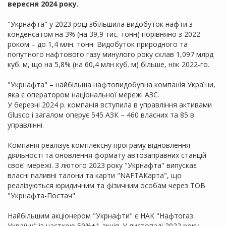
вересня 2024 року.
"Укрнафта" у 2023 році збільшила видобуток нафти з
конденсатом на 3% (на 39,9 тис. тонн) порівняно з 2022
роком – до 1,4 млн. тонн. Видобуток природного та
попутного нафтового газу минулого року склав 1,097 млрд
куб. м, що на 5,8% (на 60,4 млн куб. м) більше, ніж 2022-го.
"Укрнафта" – найбільша нафтовидобувна компанія України,
яка є оператором національної мережі АЗС.
У березні 2024 р. компанія вступила в управління активами
Glusco і загалом оперує 545 АЗК – 460 власних та 85 в
управлінні.
Компанія реалізує комплексну програму відновлення
діяльності та оновлення формату автозаправних станцій
своєї мережі. З лютого 2023 року "Укрнафта" випускає
власні паливні талони та карти "NAFTAКарта", що
реалізуються юридичним та фізичним особам через ТОВ
"Укрнафта-Постач".
Найбільшим акціонером "Укрнафти" є НАК "Нафтогаз
України" із часткою 50%+1 акція. У листопаді 2022 року