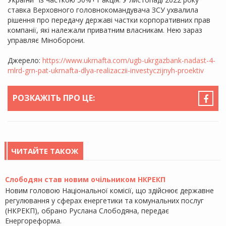
ставка Верховного головнокомандувача ЗСУ ухвалила
рішення про передачу державі частки корпоративних прав
компанії, які належали приватним власникам. Нею зараз
управляє Міноборони.
Джерело:
https://www.ukrnafta.com/ugb-ukrgazbank-nadast-4-
mlrd-grn-pat-ukrnafta-dlya-realizaczii-investyczijnyh-proektiv
РОЗКАЖІТЬ ПРО ЦЕ:
ЧИТАЙТЕ ТАКОЖ
Слободян став новим очільником НКРЕКП
Новим головою Національної комісії, що здійснює державне
регулювання у сферах енергетики та комунальних послуг
(НКРЕКП), обрано Руслана Слободяна, передає
Енергореформа.