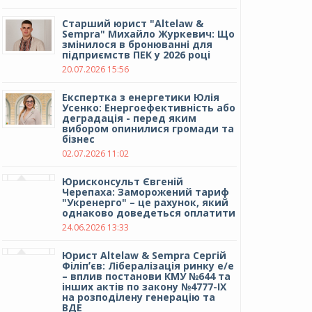
Cтарший юрист "Altelaw &
Sempra" Михайло Журкевич: Що
змінилося в бронюванні для
підприємств ПЕК у 2026 році
20.07.2026 15:56
Експертка з енергетики Юлія
Усенко: Енергоефективність або
деградація - перед яким
вибором опинилися громади та
бізнес
02.07.2026 11:02
Юрисконсульт Євгеній
Черепаха: Заморожений тариф
"Укренерго" – це рахунок, який
однаково доведеться оплатити
24.06.2026 13:33
Юрист Altelaw & Sempra Сергій
Філіпʼєв: Лібералізація ринку е/е
– вплив постанови КМУ №644 та
інших актів по закону №4777-IX
на розподілену генерацію та
ВДЕ