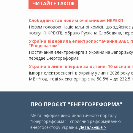
ЧИТАЙТЕ ТАКОЖ
Слободян став новим очільником НКРЕКП
Новим головою Національної комісії, що здійснює
послуг (НКРЕКП), обрано Руслана Слободяна, пер
Україна відновила електропостачання ЗАЕС піс
"Енергоатом"
Постачання електроенергії з України на Запорізьк
передає Енергореформа.
Україна в липні вперше за останні 10 місяців
Імпорт електроенергії в Україну у липні 2026 року 
МВт*год, тоді як експорт зріс на 50,5% – до 232,
ПРО ПРОЄКТ "ЕНЕРГОРЕФОРМА"
Мета Інформаційно-аналітичного порталу
"Енергореформа" - сприяння реформуванню
енергосектору України.
Детальніше >