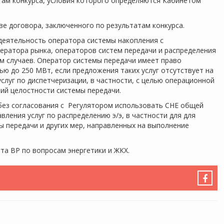
там конкурса, условия которого определяются Кабинетом
ве договора, заключенного по результатам конкурса.
еятельность оператора системы накопления с
ератора рынка, операторов систем передачи и распределения
м случаев. Оператор системы передачи имеет право
 до 250 МВт, если предложения таких услуг отсутствует на
слуг по диспетчеризации, в частности, с целью операционной
ний целостности системы передачи.
без согласования с Регулятором использовать СНЕ общей
ления услуг по распределению э/э, в частности для для
 передачи и других мер, направленных на выполнение
та ВР по вопросам энергетики и ЖКХ.