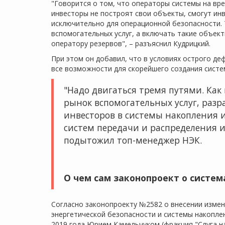
"Говорится о том, что операторы системы на вр
инвесторы не построят свои объекты, смогут ин
исключительно для операционной безопасности. Т
вспомогательных услуг, а включать такие объект
оператору резервов", – разъяснил Кудрицкий.
При этом он добавил, что в условиях острого 
все возможности для скорейшего создания систе
"Надо двигаться тремя путями. Ка
рынок вспомогательных услуг, раз
инвесторов в системы накопления 
систем передачи и распределения и
подытожил топ-менеджер НЭК.
О чем сам законопроект о систем
Согласно законопроекту №2582 о внесении измене
энергетической безопасности и системы накоплен
2019 года Юрием Камельчуком (фракция "Слуга на