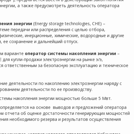
нергии, а также предусмотреть деятельность оператора
ления энергии
(Energy storage technologies, СНЕ) –
теме передачи или распределения с целью отбора,
физические, инерционные, химические, водородные и другие
, ее сохранение и дальнейший отпуск.
ом варианте
оператор системы накопления энергии
–
 для купли-продажи электроэнергии на рынке э/э,
ся ответственным за безопасную эксплуатацию и техническое
ие деятельности по накоплению электроэнергии наряду с
ованием деятельности по ее производству.
стемы накопления энергии мощностью больше 5 Мвт.
определяется на основе выводов и предложений оператора
ом отчета об оценке достаточности генерирующих мощностей
ения необходимого резерва и результатов осуществления