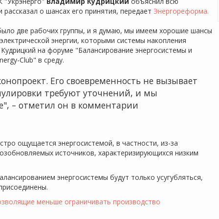
 "Укрэнерго"
Владимир Кудрицкий
объяснил всю
 рассказал о шансах его принятия, передает
Энергореформа.
было две рабочих группы, и я думаю, мы имеем хорошие шансы
 электрической энергии, которыми системы накопления
л Кудрицкий на форуме "Балансирование энергосистемы и
ergy-Club" в среду.
онопроект. Его своевременность не вызывает
мулировки требуют уточнений, и мы
е", – отметил он в комментарии
стро ощущается энергосистемой, в частности, из-за
возобновляемых источников, характеризирующихся низким
балансированием энергосистемы будут только усугубляться,
 присоединены.
позволящие меньше ограничивать производство