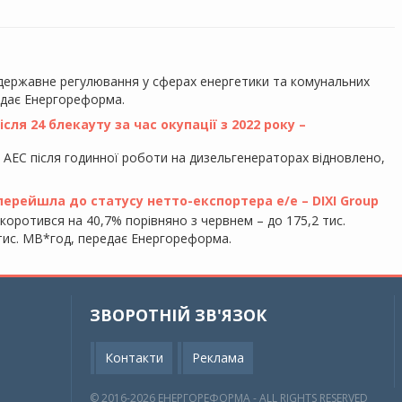
 державне регулювання у сферах енергетики та комунальних
едає Енергореформа.
ля 24 блекауту за час окупації з 2022 року –
у АЕС після годинної роботи на дизельгенераторах відновлено,
 перейшла до статусу нетто-експортера е/е – DIXI Group
скоротився на 40,7% порівняно з червнем – до 175,2 тис.
5 тис. МВ*год, передає Енергореформа.
ЗВОРОТНІЙ ЗВ'ЯЗОК
Контакти
Реклама
© 2016-2026 EНЕРГОРЕФОРМА - ALL RIGHTS RESERVED