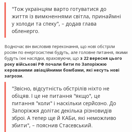
"Тож українцям варто готуватися до
життя із вимкненнями світла, принаймні
у холоди та спеку", – додав глава
обленерго.
Водночас він висловив переконання, що нові обстріли
росіян по енергосистемі будуть, але головне питання, якими
будуть їхні наслідки, враховуючи, що
з 22 вересня цього
року військові РФ почали бити по Запоріжжю
керованими авіаційними бомбами, які несуть нові
загрози.
"Звісно, відсутність обстрілів ніхто не
обіцяв. І це не питання "якщо", це
питання "коли" і наскільки серйозно. До
Запоріжжя долітає декілька різновидів
зброї. А тепер ще й КАБи, які неможливо
збити", – пояснив Стасевський.