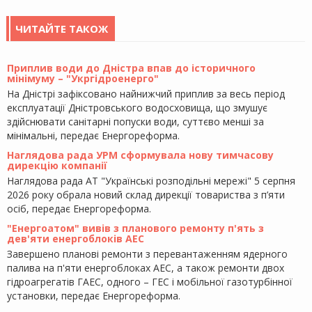
ЧИТАЙТЕ ТАКОЖ
Приплив води до Дністра впав до історичного
мінімуму – "Укргідроенерго"
На Дністрі зафіксовано найнижчий приплив за весь період
експлуатації Дністровського водосховища, що змушує
здійснювати санітарні попуски води, суттєво менші за
мінімальні, передає Енергореформа.
Наглядова рада УРМ сформувала нову тимчасову
дирекцію компанії
Наглядова рада АТ "Українські розподільні мережі" 5 серпня
2026 року обрала новий склад дирекції товариства з п’яти
осіб, передає Енергореформа.
"Енергоатом" вивів з планового ремонту п'ять з
дев'яти енергоблоків АЕС
Завершено планові ремонти з перевантаженням ядерного
палива на п'яти енергоблоках АЕС, а також ремонти двох
гідроагрегатів ГАЕС, одного – ГЕС і мобільної газотурбінної
установки, передає Енергореформа.