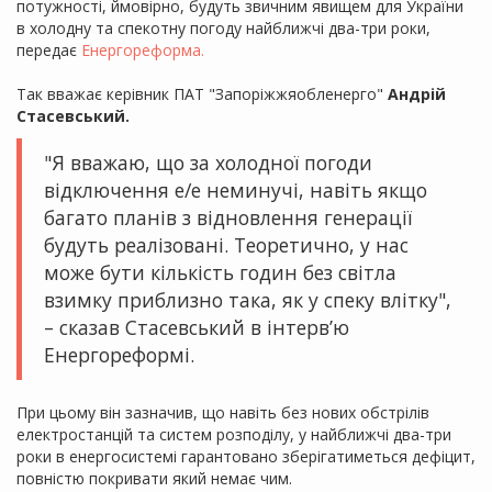
потужності, ймовірно, будуть звичним явищем для України
в холодну та спекотну погоду найближчі два-три роки,
передає
Енергореформа.
Так вважає керівник ПАТ "Запоріжжяобленерго"
Андрій
Стасевський.
"Я вважаю, що за холодної погоди
відключення е/е неминучі, навіть якщо
багато планів з відновлення генерації
будуть реалізовані. Теоретично, у нас
може бути кількість годин без світла
взимку приблизно така, як у спеку влітку",
– сказав Стасевський в інтерв’ю
Енергореформі.
При цьому він зазначив, що навіть без нових обстрілів
електростанцій та систем розподілу, у найближчі два-три
роки в енергосистемі гарантовано зберігатиметься дефіцит,
повністю покривати який немає чим.