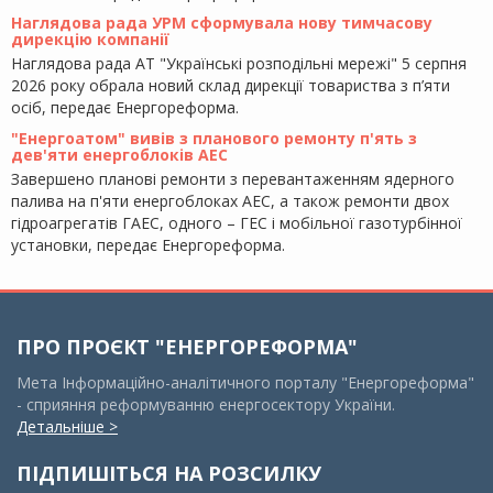
Наглядова рада УРМ сформувала нову тимчасову
дирекцію компанії
Наглядова рада АТ "Українські розподільні мережі" 5 серпня
2026 року обрала новий склад дирекції товариства з п’яти
осіб, передає Енергореформа.
"Енергоатом" вивів з планового ремонту п'ять з
дев'яти енергоблоків АЕС
Завершено планові ремонти з перевантаженням ядерного
палива на п'яти енергоблоках АЕС, а також ремонти двох
гідроагрегатів ГАЕС, одного – ГЕС і мобільної газотурбінної
установки, передає Енергореформа.
ПРО ПРОЄКТ "ЕНЕРГОРЕФОРМА"
Мета Інформаційно-аналітичного порталу "Енергореформа"
- сприяння реформуванню енергосектору України.
Детальніше >
ПІДПИШІТЬСЯ НА РОЗСИЛКУ