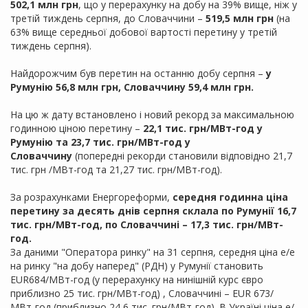
502,1 млн грн
, що у перерахунку на добу на 39% вище, ніж у
третій тиждень серпня, до Словаччини –
519,5 млн грн
(на
63% вище середньої добової вартості перетину у третій
тиждень серпня).
Найдорожчим був перетин на останню добу серпня –
у
Румунію 56,8 млн грн, Словаччину 59,4 млн грн.
На цю ж дату встановлено і новий рекорд за максимальною
годинною ціною перетину –
22,1 тис. грн/МВт-год у
Румунію та 23,7 тис. грн/МВт-год у
Словаччину
(попередні рекорди становили відповідно 21,7
тис. грн /МВт-год та 21,27 тис. грн/МВт-год).
За розрахунками Енергореформи,
середня годинна ціна
перетину за десять днів серпня склала по Румунії 16,7
тис. грн/МВт-год, по Словаччині – 17,3 тис. грн/МВт-
год.
За даними "Оператора ринку" на 31 серпня, середня ціна е/е
на ринку "на добу наперед" (РДН) у Румунії становить
EUR684/МВт-год (у перерахунку на нинішній курс євро
приблизно 25 тис. грн/МВт-год) , Словаччині – EUR 673/
МВт-год (приблизно 24,6 тис. грн/МВт-год). В Україні ціна е/