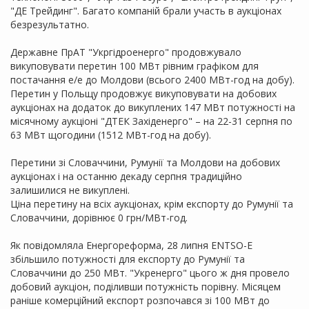
"ДЕ Трейдинг". Багато компаній брали участь в аукціонах
безрезультатно.
Державне ПрАТ "Укргідроенерго" продовжувало
викуповувати перетин 100 МВт рівним графіком для
постачання е/е до Молдови (всього 2400 МВт-год на добу).
Перетин у Польщу продовжує викуповувати на добових
аукціонах на додаток до викуплених 147 МВт потужності на
місячному аукціоні "ДТЕК Західенерго" – на 22-31 серпня по
63 МВт щогодини (1512 МВт-год на добу).
Перетини зі Словаччини, Румунії та Молдови на добових
аукціонах і на останню декаду серпня традиційно
залишилися не викуплені.
Ціна перетину на всіх аукціонах, крім експорту до Румунії та
Словаччини, дорівнює 0 грн/МВт-год.
Як повідомляла Енергореформа, 28 липня ENTSO-E
збільшило потужності для експорту до Румунії та
Словаччини до 250 МВт. "Укренерго" цього ж дня провело
добовий аукціон, поділивши потужність порівну. Місяцем
раніше комерційний експорт розпочався зі 100 МВт до