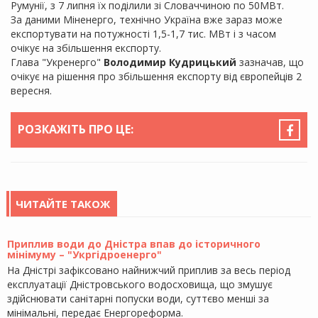
Румунії, з 7 липня їх поділили зі Словаччиною по 50МВт.
За даними Міненерго, технічно Україна вже зараз може
експортувати на потужності 1,5-1,7 тис. МВт і з часом
очікує на збільшення експорту.
Глава "Укренерго"
Володимир Кудрицький
зазначав, що
очікує на рішення про збільшення експорту від європейців 2
вересня.
РОЗКАЖІТЬ ПРО ЦЕ:
ЧИТАЙТЕ ТАКОЖ
Приплив води до Дністра впав до історичного
мінімуму – "Укргідроенерго"
На Дністрі зафіксовано найнижчий приплив за весь період
експлуатації Дністровського водосховища, що змушує
здійснювати санітарні попуски води, суттєво менші за
мінімальні, передає Енергореформа.