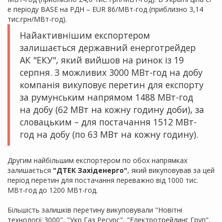
е періоду BASE на РДН – EUR 86/МВт-год (приблизно 3,14
тис.грн/МВт-год).
Найактивнішим експортером
залишається державний енерготрейдер
АК "ЕКУ", який вийшов на ринок із 19
серпня. З можливих 3000 МВт-год на добу
компанія викуповує перетин для експорту
за румунським напрямом 1488 МВт-год
на добу (62 МВт на кожну годину доби), за
словацьким – для постачання 1512 МВт-
год на добу (по 63 МВт на кожну годину).
Другим найбільшим експортером по обох напрямках
залишається
"ДТЕК Західенерго"
, який викуповував за цей
період перетин для постачання переважно від 1000 тис.
МВт-год до 1200 МВт-год.
Більшість залишків перетину викуповували "Новітні
технології 3000", "Укр Газ Ресурс", "Електротрейдинг Груп",