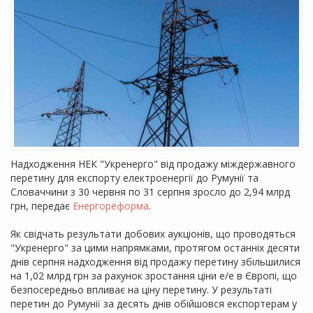
Надходження НЕК "Укренерго" від продажу міждержавного
перетину для експорту електроенергії до Румунії та
Словаччини з 30 червня по 31 серпня зросло до 2,94 млрд
грн, передає
Енергореформа
.
Як свідчать результати добових аукціонів, що проводяться
"Укренерго" за цими напрямками, протягом останніх десяти
днів серпня надходження від продажу перетину збільшилися
на 1,02 млрд грн за рахунок зростання ціни е/е в Європі, що
безпосередньо впливає на ціну перетину. У результаті
перетин до Румунії за десять днів обійшовся експортерам у