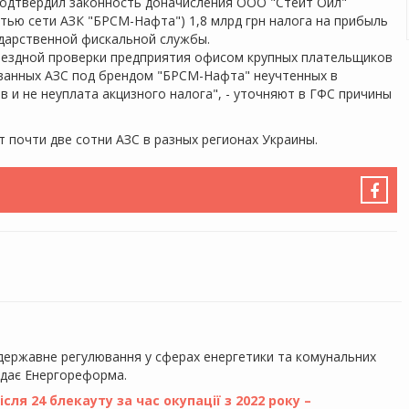
подтвердил законность доначисления ООО "Стейт Оил"
ью сети АЗК "БРСМ-Нафта") 1,8 млрд грн налога на прибыль
ударственной фискальной службы.
ыездной проверки предприятия офисом крупных плательщиков
ованных АЗС под брендом "БРСМ-Нафта" неучтенных в
 и не неуплата акцизного налога", - уточняют в ГФС причины
 почти две сотни АЗС в разных регионах Украины.
 державне регулювання у сферах енергетики та комунальних
едає Енергореформа.
ля 24 блекауту за час окупації з 2022 року –