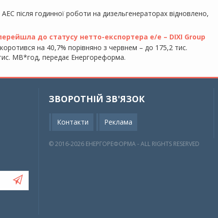
у АЕС після годинної роботи на дизельгенераторах відновлено,
 перейшла до статусу нетто-експортера е/е – DIXI Group
скоротився на 40,7% порівняно з червнем – до 175,2 тис.
5 тис. МВ*год, передає Енергореформа.
ЗВОРОТНІЙ ЗВ'ЯЗОК
Контакти
Реклама
© 2016-2026 EНЕРГОРЕФОРМА - ALL RIGHTS RESERVED