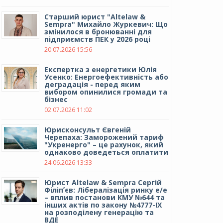
Cтарший юрист "Altelaw &
Sempra" Михайло Журкевич: Що
змінилося в бронюванні для
підприємств ПЕК у 2026 році
20.07.2026 15:56
Експертка з енергетики Юлія
Усенко: Енергоефективність або
деградація - перед яким
вибором опинилися громади та
бізнес
02.07.2026 11:02
Юрисконсульт Євгеній
Черепаха: Заморожений тариф
"Укренерго" – це рахунок, який
однаково доведеться оплатити
24.06.2026 13:33
Юрист Altelaw & Sempra Сергій
Філіпʼєв: Лібералізація ринку е/е
– вплив постанови КМУ №644 та
інших актів по закону №4777-IX
на розподілену генерацію та
ВДЕ