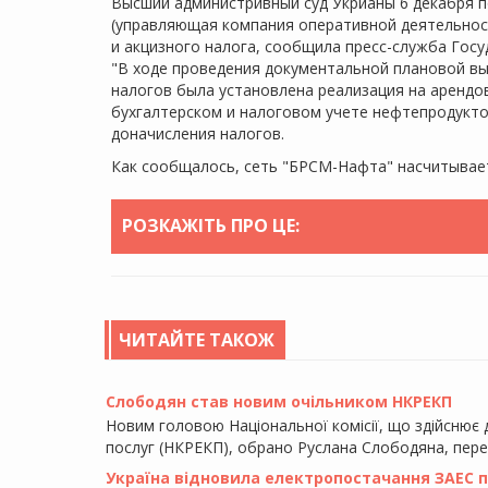
Высший администривный суд Укрианы 6 декабря 
(управляющая компания оперативной деятельност
и акцизного налога, сообщила пресс-служба Гос
"В ходе проведения документальной плановой в
налогов была установлена реализация на аренд
бухгалтерском и налоговом учете нефтепродуктов
доначисления налогов.
Как сообщалось, сеть "БРСМ-Нафта" насчитывает
РОЗКАЖІТЬ ПРО ЦЕ:
ЧИТАЙТЕ ТАКОЖ
Слободян став новим очільником НКРЕКП
Новим головою Національної комісії, що здійснює
послуг (НКРЕКП), обрано Руслана Слободяна, пер
Україна відновила електропостачання ЗАЕС піс