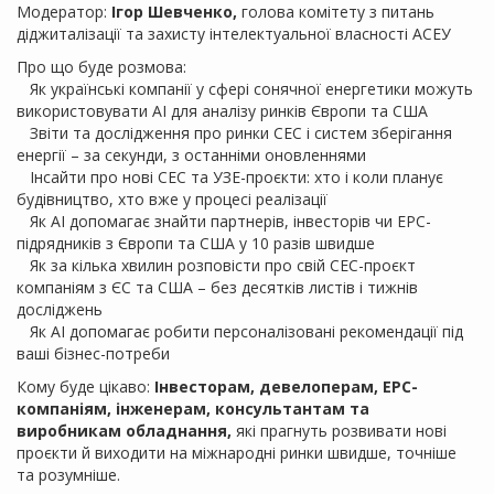
Модератор:
Ігор Шевченко,
голова комітету з питань
діджиталізації та захисту інтелектуальної власності АСЕУ
Про що буде розмова:
Як українські компанії у сфері сонячної енергетики можуть
використовувати AI для аналізу ринків Європи та США
Звіти та дослідження про ринки СЕС і систем зберігання
енергії – за секунди, з останніми оновленнями
Інсайти про нові СЕС та УЗЕ-проєкти: хто і коли планує
будівництво, хто вже у процесі реалізації
Як AI допомагає знайти партнерів, інвесторів чи EPC-
підрядників з Європи та США у 10 разів швидше
Як за кілька хвилин розповісти про свій СЕС-проєкт
компаніям з ЄС та США – без десятків листів і тижнів
досліджень
Як AI допомагає робити персоналізовані рекомендації під
ваші бізнес-потреби
Кому буде цікаво:
Інвесторам, девелоперам, EPC-
компаніям, інженерам, консультантам та
виробникам обладнання,
які прагнуть розвивати нові
проєкти й виходити на міжнародні ринки швидше, точніше
та розумніше.