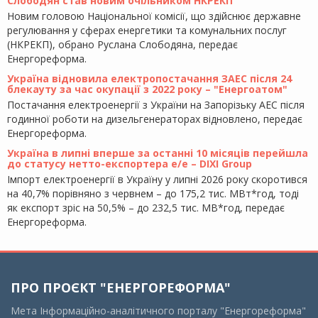
Слободян став новим очільником НКРЕКП
Новим головою Національної комісії, що здійснює державне
регулювання у сферах енергетики та комунальних послуг
(НКРЕКП), обрано Руслана Слободяна, передає
Енергореформа.
Україна відновила електропостачання ЗАЕС після 24
блекауту за час окупації з 2022 року – "Енергоатом"
Постачання електроенергії з України на Запорізьку АЕС після
годинної роботи на дизельгенераторах відновлено, передає
Енергореформа.
Україна в липні вперше за останні 10 місяців перейшла
до статусу нетто-експортера е/е – DIXI Group
Імпорт електроенергії в Україну у липні 2026 року скоротився
на 40,7% порівняно з червнем – до 175,2 тис. МВт*год, тоді
як експорт зріс на 50,5% – до 232,5 тис. МВ*год, передає
Енергореформа.
ПРО ПРОЄКТ "ЕНЕРГОРЕФОРМА"
Мета Інформаційно-аналітичного порталу "Енергореформа"