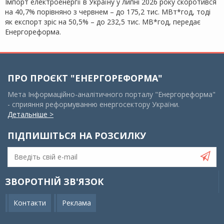
Імпорт електроенергії в Україну у липні 2026 року скоротився
на 40,7% порівняно з червнем – до 175,2 тис. МВт*год, тоді
як експорт зріс на 50,5% – до 232,5 тис. МВ*год, передає
Енергореформа.
ПРО ПРОЄКТ "ЕНЕРГОРЕФОРМА"
Мета Інформаційно-аналітичного порталу "Енергореформа"
- сприяння реформуванню енергосектору України.
Детальніше >
ПІДПИШІТЬСЯ НА РОЗСИЛКУ
ЗВОРОТНІЙ ЗВ'ЯЗОК
Контакти
Реклама