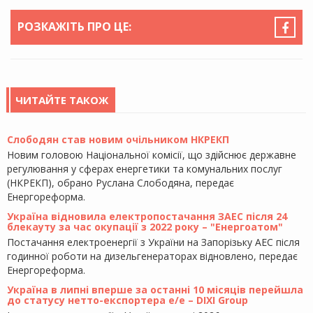
РОЗКАЖІТЬ ПРО ЦЕ:
ЧИТАЙТЕ ТАКОЖ
Слободян став новим очільником НКРЕКП
Новим головою Національної комісії, що здійснює державне
регулювання у сферах енергетики та комунальних послуг
(НКРЕКП), обрано Руслана Слободяна, передає
Енергореформа.
Україна відновила електропостачання ЗАЕС після 24
блекауту за час окупації з 2022 року – "Енергоатом"
Постачання електроенергії з України на Запорізьку АЕС після
годинної роботи на дизельгенераторах відновлено, передає
Енергореформа.
Україна в липні вперше за останні 10 місяців перейшла
до статусу нетто-експортера е/е – DIXI Group