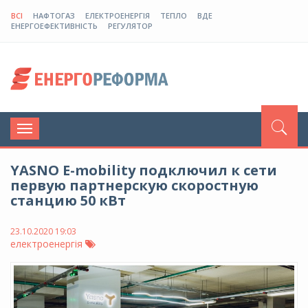
ВСІ
НАФТОГАЗ
ЕЛЕКТРОЕНЕРГІЯ
ТЕПЛО
ВДЕ
ЕНЕРГОЕФЕКТИВНІСТЬ
РЕГУЛЯТОР
Toggle
navigation
YASNO E-mobility подключил к сети
первую партнерскую скоростную
станцию ​​50 кВт
23.10.2020 19:03
електроенергія