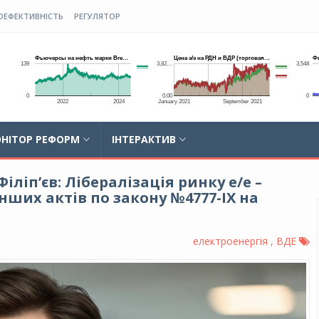
ОЕФЕКТИВНІСТЬ
РЕГУЛЯТОР
НІТОР РЕФОРМ
ІНТЕРАКТИВ
іліпʼєв: Лібералізація ринку е/е –
нших актів по закону №4777-IX на
електроенергія , ВДЕ