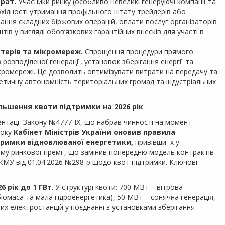
рат.
Учасники ринку (особливо невеликі генеруючі компанії та
бхідності утримання профільного штату трейдерів або
ування складних біржових операцій, оплати послуг організаторів
ів у вигляді обов’язкових гарантійних внесків для участі в
терів та мікромереж.
Спрощення процедури прямого
розподіленої генерації, установок зберігання енергії та
ікромережі. Це дозволить оптимізувати витрати на передачу та
гетичну автономність територіальних громад та індустріальних
ільшення квоти підтримки на 2026 рік
нтації Закону №4777-IX, що набрав чинності на момент
року
Кабінет Міністрів України оновив правила
дтримки відновлюваної енергетики,
привівши їх у
му ринкової премії, що замінив попередню модель контрактів
 КМУ від 01.04.2026 №298-р щодо квот підтримки. Ключові
6 рік до 1 ГВт
. У структурі квоти: 700 МВт – вітрова
 біомаса та мала гідроенергетика), 50 МВт – сонячна генерація,
их електростанцій у поєднанні з установками зберігання