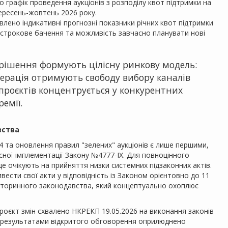
графік проведення аукціонів з розподілу квот підтримки на
вересень-жовтень 2026 року.
лено індикативні прогнозні показники річних квот підтримки
острокове бачення та можливість завчасно планувати нові
 рішення формують цілісну ринкову модель:
нерація отримують свободу вибору каналів
 проєктів концентрується у конкурентних
емії.
вства
та оновлення правил "зелених" аукціонів є лише першими,
ної імплементації Закону №4777-IX. Для повноцінного
е очікують на прийняття низки системних підзаконних актів.
вести свої акти у відповідність із Законом орієнтовно до 11
вторинного законодавства, який концептуально охоплює
роєкт змін схвалено НКРЕКП 19.05.2026 на виконання законів
за результатами відкритого обговорення оприлюднено