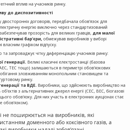
егічний вплив на учасників ринку.
тиву до диспозитивності
у двосторонніх договорів, передбачала обов’язок для
електричну енергію виключно через стандартизований
д забезпечував прозорість для великих гравців,
для малої
істративні бар’єри,
обмежував виробників у виборі
ні власним графіком відпуску.
та запроваджує чітку диференціацію учасників ринку:
 генерації.
Великі класичні електростанції (базова
- АЕС, ТЕС тощо) залишаються в периметрі обов’язкових
запобігання зловживанням монопольним становищем та
гуртовому ринку.
енерації та ВДЕ.
Виробники, що здійснюють виробництво на
ь об’єктів з альтернативних джерел енергії (СЕС, ВЕС, біогазові
цього обов’язку. Для них участь в електронних аукціонах стає
е обов’язком).
ті не поширюється на виробників, які
станням доменного або коксівного газів, а
акі виробники надалі зобов’язані