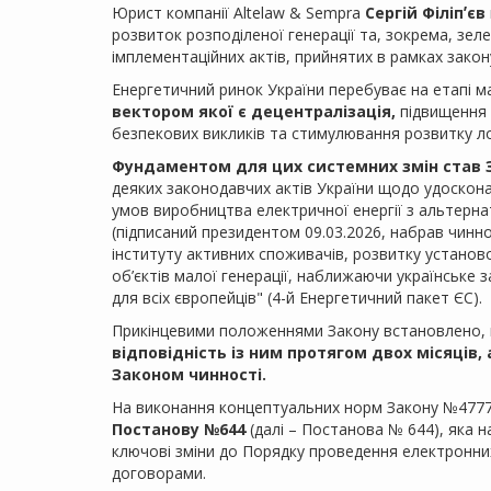
Юрист компанії Altelaw & Sempra
Сергій Філіпʼєв
розвиток розподіленої генерації та, зокрема, зел
імплементаційних актів, прийнятих в рамках закон
Енергетичний ринок України перебуває на етапі 
вектором якої є децентралізація,
підвищення с
безпекових викликів та стимулювання розвитку ло
Фундаментом для цих системних змін став За
деяких законодавчих актів України щодо удоскон
умов виробництва електричної енергії з альтернат
(підписаний президентом 09.03.2026, набрав чиннос
інституту активних споживачів, розвитку установо
об’єктів малої генерації, наближаючи українське
для всіх європейців" (4-й Енергетичний пакет ЄС).
Прикінцевими положеннями Закону встановлено
відповідність із ним протягом двох місяців,
Законом чинності.
На виконання концептуальних норм Закону №4777-
Постанову №644
(далі – Постанова № 644), яка 
ключові зміни до Порядку проведення електронних
договорами.