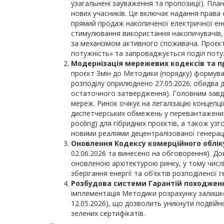
узагальнені зауваження та пропозиції). Пла
нових учасників. Це включає надання права 
прямий продаж накопиченої електричної ене
стимулювання використання накопичувачів, 
за механізмом активного споживача. Проєк
потужність» та запроваджується поділ поту
Модернізація мережевих кодексів та 
проєкт Змін до Методики (порядку) формува
розподілу оприлюднено 27.05.2026; обидва 
остаточного затвердження). Головним завд
мереж. Ринок очікує на легалізацію концепц
диспетчерських обмежень у перевантажених 
pooling) для гібридних проєктів, а також у
новими реаліями децентралізованої генераці
Оновлення Кодексу комерційного обліку
02.06.2026 та винесено на обговорення). До
оновленою архітектурою ринку, у тому числ
зберігання енергії та об’єктів розподіленої г
Розбудова системи Гарантій походженн
імплементація Методики розрахунку залишко
12.05.2026), що дозволить уникнути подвійно
зелених сертифікатів.