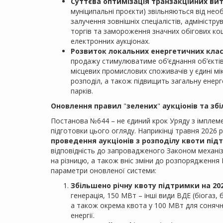
Суттєва оптимізація транзакційних вит
муніципальні проєкти) звільняються від нео
залучення зовнішніх спеціалістів, адміністр
торгів та замороження значних обігових кошт
електронних аукціонах.
Розвиток локальних енергетичних клас
продажу стимулюватиме об’єднання об’єктів 
місцевих промислових споживачів у єдині м
розподіл, а також підвищить загальну енер
парків.
Оновлення правил
"
зелених
"
аукціонів та зб
Постанова №644 – не єдиний крок Уряду з імплеме
підготовки цього огляду. Наприкінці травня 2026 
проведення аукціонів з розподілу квоти пі
відповідність до запровадженого Законом механіз
на різницю, а також вніс зміни до розпорядження
параметри оновленої системи:
Збільшено річну квоту підтримки на 202
генерація, 150 МВт – інші види ВДЕ (біогаз,
а також окрема квота у 100 МВт для сонячн
енергії.