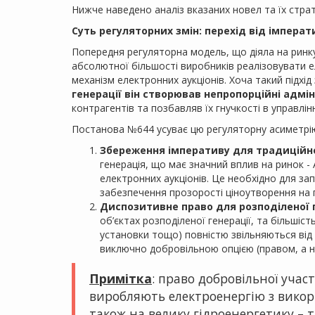
Нижче наведено аналіз вказаних новел та їх страт
Суть регуляторних змін: перехід від імпера
Попередня регуляторна модель, що діяла на ринк
абсолютної більшості виробників реалізовувати 
механізм електронних аукціонів. Хоча такий підхі
генерації він створював непропорційні адмін
контрагентів та позбавляв їх гнучкості в управлін
Постанова №644 усуває цю регуляторну асиметрію 
Збереження імперативу для традиційної
генерація, що має значний вплив на ринок 
електронних аукціонів. Це необхідно для 
забезпечення прозорості ціноутворення на 
Диспозитивне право для розподіленої г
об’єктах розподіленої генерації, та більшіст
установки тощо) повністю звільняються від 
виключно добровільною опцією (правом, а н
Примітка
: право добровільної учас
виробляють електроенергію з викори
також на велику гідроенергетику – т