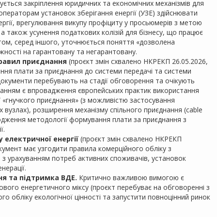
нується закріплення юридичних та економічних механізмів для
операторам установок зберігання енергії (УЗЕ) здійснювати
ргії, врегулювання викупу профіциту у просьюмерів з метою
а також усунення податкових колізій для бізнесу, що працює
том, серед іншого, уточнюється поняття «дозволена
жності на гарантовану та негарантовану.
правил приєднання
(проєкт змін схвалено НКРЕКП 26.05.2026,
ння плати за приєднання до системи передачі та системи
документи перебувають на стадії обговорення та очікують
анням є впровадження європейських практик використання
ії «гнучкого приєднання» (з можливістю застосування
вузлах), розширення механізму спільного приєднання (cable
згодження методології формування плати за приєднання з
ї.
 електричної енергії
(проєкт змін схвалено НКРЕКП
кумент має узгодити правила комерційного обліку з
і з урахуванням потреб активних споживачів, установок
енерації.
я та підтримка ВДЕ.
Критично важливою вимогою є
вого енергетичного міксу (проєкт перебуває на обговоренні з
го обліку екологічної цінності та запустити повноцінний ринок