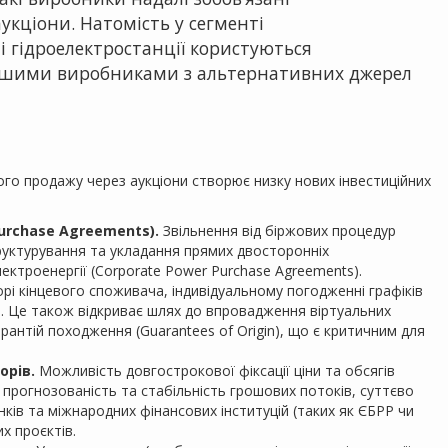
аукціони. Натомість у сегменті
лі гідроелектростанції користуються
іншими виробниками з альтернативних джерел
о продажу через аукціони створює низку нових інвестиційних
urchase Agreements).
Звільнення від біржових процедур
руктурування та укладання прямих двосторонніх
ектроенергії (Corporate Power Purchase Agreements).
і кінцевого споживача, індивідуальному погодженні графіків
й. Це також відкриває шлях до впровадження віртуальних
рантій походження (Guarantees of Origin), що є критичним для
орів.
Можливість довгострокової фіксації ціни та обсягів
прогнозованість та стабільність грошових потоків, суттєво
нків та міжнародних фінансових інституцій (таких як ЄБРР чи
х проєктів.