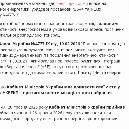
проаналізував у колонці для
Енергореформи
вплив на
еної енергетики, урядової постанови №644 та інших
у №477-IX.
масштабної нормативно-правової трансформації,
головним
тійкості енергосистеми в умовах військової агресії, постійних
кальної розподіленої генерації.
кон України №4777-IX від 10.02.2026
"Про внесення змін до
алення функціонування енергетичних ринків, конкурентних
ивних джерел енергії та посилення енергетичної стійкості"
ті 11.03.2026), який заклав нові правові рамки для інтеграції
к зберігання енергії (УЗЕ) та суттєвого розширення прав
 законодавство до вимог європейського Пакету "Чиста енергія
, що
Кабінет Міністрів України має привести свої акти у
 а НКРЕКП – протягом шести місяців з дня набрання
IX, 20 травня 2026 року
Кабінет Міністрів України прийняв
набрала чинності 26 травня 2026 року та якою вносяться
 аукціонів з продажу електричної енергії за двосторонніми