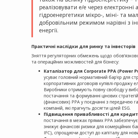
реалізовувати е/е через електронні 
гідроенергетики мікро-, міні- та ма
добровільним режимом нарівні з 
енергії.
Практичні наслідки для ринку та інвесторів
Зняття регуляторних обмежень щодо обов’язковог
та операційних можливостей для бізнесу:
Каталізатор для Corporate PPA (Power P
усуває головний нормативний бар’єр для ст
корпоративних договорів купівлі-продажу ел
Виробники отримують повну свободу у вибор
постачання та формуванні цінових стратегі
(фінансових) PPA у поєднанні з передачею га
компаній, які прагнуть досягти цілей ESG.
Підвищення привабливості для кредит
постачання в межах прямих PPA забезпечує 
знижує фінансові ризики для комерційних ба
IFC), спрощуючи доступ до капіталу для нови