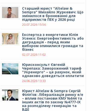
Cтарший юрист "Altelaw &
Sempra" Михайло Журкевич: Що
змінилося в бронюванні для
підприємств ПЕК у 2026 році
20.07.2026 15:56
Експертка з енергетики Юлія
Усенко: Енергоефективність або
деградація - перед яким
вибором опинилися громади та
бізнес
02.07.2026 11:02
Юрисконсульт Євгеній
Черепаха: Заморожений тариф
"Укренерго" – це рахунок, який
однаково доведеться оплатити
24.06.2026 13:33
Юрист Altelaw & Sempra Сергій
Філіпʼєв: Лібералізація ринку е/е
– вплив постанови КМУ №644 та
інших актів по закону №4777-IX
на розподілену генерацію та
ВДЕ