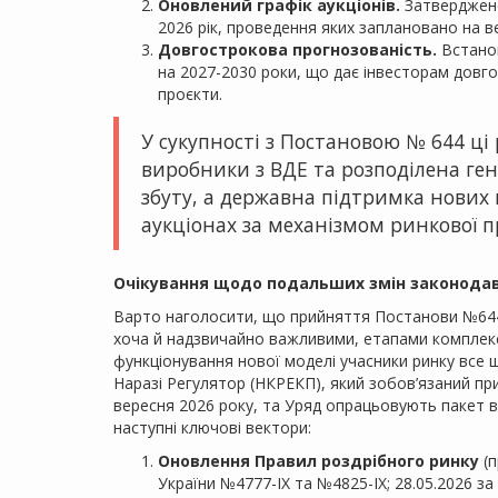
Оновлений графік аукціонів.
Затверджено 
2026 рік, проведення яких заплановано на 
Довгострокова прогнозованість.
Встанов
на 2027-2030 роки, що дає інвесторам довг
проєкти.
У сукупності з Постановою № 644 ці
виробники з ВДЕ та розподілена ге
збуту, а державна підтримка нових
аукціонах за механізмом ринкової пр
Очікування щодо подальших змін законода
Варто наголосити, що прийняття Постанови №644 
хоча й надзвичайно важливими, етапами комплекс
функціонування нової моделі учасники ринку все щ
Наразі Регулятор (НКРЕКП), який зобов’язаний при
вересня 2026 року, та Уряд опрацьовують пакет 
наступні ключові вектори:
Оновлення Правил роздрібного ринку
(п
України №4777-IX та №4825-IX; 28.05.2026 