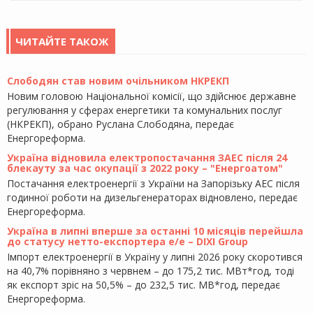
ЧИТАЙТЕ ТАКОЖ
Слободян став новим очільником НКРЕКП
Новим головою Національної комісії, що здійснює державне
регулювання у сферах енергетики та комунальних послуг
(НКРЕКП), обрано Руслана Слободяна, передає
Енергореформа.
Україна відновила електропостачання ЗАЕС після 24
блекауту за час окупації з 2022 року – "Енергоатом"
Постачання електроенергії з України на Запорізьку АЕС після
годинної роботи на дизельгенераторах відновлено, передає
Енергореформа.
Україна в липні вперше за останні 10 місяців перейшла
до статусу нетто-експортера е/е – DIXI Group
Імпорт електроенергії в Україну у липні 2026 року скоротився
на 40,7% порівняно з червнем – до 175,2 тис. МВт*год, тоді
як експорт зріс на 50,5% – до 232,5 тис. МВ*год, передає
Енергореформа.