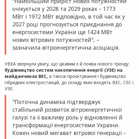
"Найбільший приріст нових потужностей
очікується у 2028 та 2029 роках – 1773
МВт і 1972 МВт відповідно, в той час як у
2027 році прогнозується приєднання до
енергосистеми України ще 1424 МВт
нових вітрових потужностей", –
зазначила вітроенергетична асоціація.
УВЕА звернула увагу, що цікавим є й поява нового тренду:
будівництво систем накопичення енергії (УЗЕ) на
майданчиках ВЕС,
а також проєктування і будівництво
гібридних електростанцій, до складу яких входять ВЕС, СЕС і
УЗЕ.
"Поточна динаміка підтверджує
стабільний розвиток вітроенергетичної
галузі та її важливу роль у відновленні й
трансформації енергосистеми України.
Кожен новий мегават вітрової генерації –