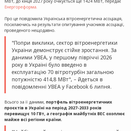
МВт, до кінця 2027 року очікується ще 1424 МВт, передає
Енергореформа.
Про це повідомила Українська вітроенергетична асоціація,
посилаючись на результати опитування учасників асоціації,
проведеного нещодавно.
"Попри виклики, сектор вітроенергетики
України демонструє стійке зростання. За
даними УВЕА, у першому півріччі 2026
року в Україні було введено в
експлуатацію 70 вітротурбін загальною
потужністю 414,8 МВт", – йдеться в
повідомленні УВЕА у Facebook 6 липня.
Всього за її даними,
портфель вітроенергетичних
проєктів в Україні на період 2027-2033 років
перевищує 10 ГВт, а географія майбутніх ВЕС охоплює
майже всі регіони країни.