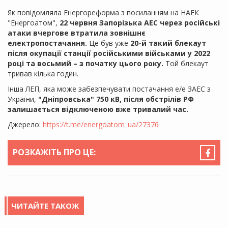
Як повідомляла Енергореформа з посиланням на НАЕК
"Енергоатом",
22 червня Запорізька АЕС через російські
атаки вчергове втратила зовнішнє
електропостачання.
Це був уже
20-й такий блекаут
після окупації станції російськими військами у 2022
році та восьмий – з початку цього року.
Той блекаут
тривав кілька годин.
Інша ЛЕП, яка може забезпечувати постачання е/е ЗАЕС з
України,
"Дніпровська" 750 кВ, після обстрілів РФ
залишається відключеною вже тривалий час.
Джерело:
https://t.me/energoatom_ua/27376
РОЗКАЖІТЬ ПРО ЦЕ:
ЧИТАЙТЕ ТАКОЖ