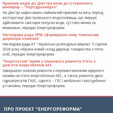
Приплив води до Дністра впав до історичного
мінімуму – "Укргідроенерго"
На Дністрі зафіксовано найнижчий приплив за весь період
експлуатації Дністровського водосховища, що змушує
здійснювати санітарні попуски води, суттєво менші за
мінімальні, передає Енергореформа.
Наглядова рада УРМ сформувала нову тимчасову
дирекцію компанії
Наглядова рада АТ "Українські розподільні мережі" 5 серпня
2026 року обрала новий склад дирекції товариства з п’яти
осіб, передає Енергореформа.
"Енергоатом" вивів з планового ремонту п'ять з
дев'яти енергоблоків АЕС
Завершено планові ремонти з перевантаженням ядерного
палива на п'яти енергоблоках АЕС, а також ремонти двох
гідроагрегатів ГАЕС, одного – ГЕС і мобільної газотурбінної
установки, передає Енергореформа.
ПРО ПРОЄКТ "ЕНЕРГОРЕФОРМА"