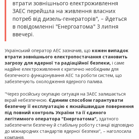
втрати зовнішнього електроживлення
ЗАЕС перейшла на живлення власних
потреб від дизель-генераторів", – йдеться
в повідомленні "Енергоатома" 3 липня
ввечері.
Український оператор АЕС зазначив, що
кожен випадок
втрати зовнішнього електропостачання становить
загрозу для ядерної та радіаційної безпеки,
і саме
надійне електроживлення є критично необхідним для
безпечного функціонування АЕС та роботи систем, що
забезпечують охолодження ядерного палива.
"Через російську окупацію ситуація на ЗАЕС залишається
вкрай небезпечною.
Єдиним способом гарантувати
безпечну її експлуатацію є якнайшвидше повернення
під повний контроль України та її єдиного
легітимного оператора "Енергоатома",
здатного
забезпечити безпечну й стабільну роботу станції відповідно
до міжнародних стандартів ядерної безпеки", – наголосила
компанія.