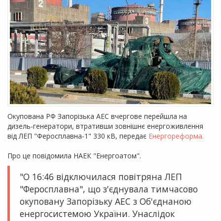
Окупована РФ Запорізька АЕС вчергове перейшла на
дизель-генератори, втративши зовнішнє енергоживлення
від ЛЕП "Феросплавна-1" 330 кВ, передає
Енергореформа.
Про це повідомила НАЕК "Енергоатом".
"О 16:46 відключилася повітряна ЛЕП
"Феросплавна", що з'єднувала тимчасово
окуповану Запорізьку АЕС з Об'єднаною
енергосистемою України. Унаслідок