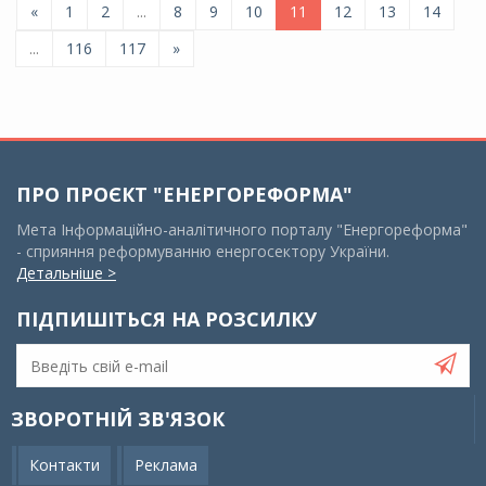
«
1
2
...
8
9
10
11
12
13
14
...
116
117
»
ПРО ПРОЄКТ "ЕНЕРГОРЕФОРМА"
Мета Інформаційно-аналітичного порталу "Енергореформа"
- сприяння реформуванню енергосектору України.
Детальніше >
ПІДПИШІТЬСЯ НА РОЗСИЛКУ
ЗВОРОТНІЙ ЗВ'ЯЗОК
Контакти
Реклама