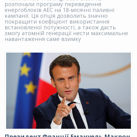
розпочали програму переведення
енергоблоків АЕС на 18-місячні паливні
кампанії. Ця опція дозволить значно
покращити коефіцієнт використання
встановленої потужності, а також дасть
змогу атомній генерації нести максимальне
навантаження саме взимку
Президент Франції Емануель Макрон